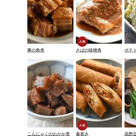
豚の角煮
さばの味噌煮
ポテ
こんにゃくのおかか煮
春巻き
高野