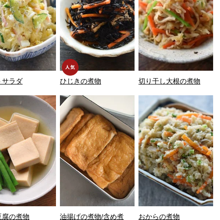
トサラダ
ひじきの煮物
切り干し大根の煮物
豆腐の煮物
油揚げの煮物/含め煮
おからの煮物