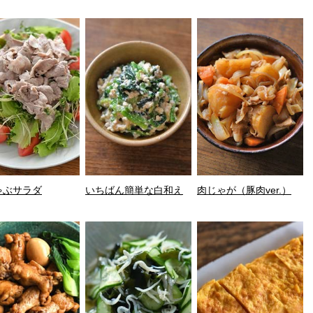
ゃぶサラダ
いちばん簡単な白和え
肉じゃが（豚肉ver.）