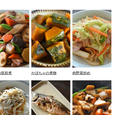
の筑前煮
かぼちゃの煮物
肉野菜炒め