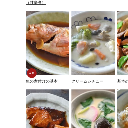
（甘辛煮）
魚の煮付けの基本
クリームシチュー
基本