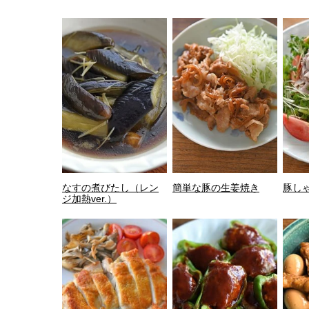
なすの煮びたし（レン
簡単な豚の生姜焼き
豚し
ジ加熱ver.）