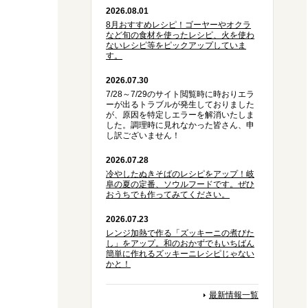
2026.08.01
8月おすすめレシピ！ゴーヤーやオクラ
など旬の食材を使ったレシピ、火を使わ
ないレシピ等をピックアップしていま
す。
2026.07.30
7/28～7/29のサイト閲覧時に時おりエラ
ーが出るトラブルが発生しておりました
が、原因を特定しエラーを解消いたしま
した。調理時に見れなかった皆さん、申
し訳ございません！
2026.07.28
冷やしたぬきそばのレシピをアップ！岐
阜の夏の定番、ソウルフードです。ぜひ
おうちでも作ってみてください。
2026.07.23
レンジ加熱で作る「ズッキーニの煮びた
し」をアップ。和のおかずでもいちばん
簡単に作れるズッキーニレシピじゃない
かと！
最新情報一覧