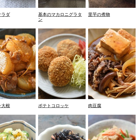
サラダ
基本のマカロニグラタ
里芋の煮物
ン
ラ大根
ポテトコロッケ
肉豆腐