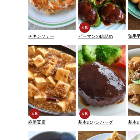
チキンソテー
ピーマンの肉詰め
鶏手
麻婆豆腐
基本のハンバーグ
基本