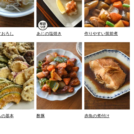
すおろし
あじの塩焼き
作りやすい筑前煮
らの基本
酢豚
赤魚の煮付け