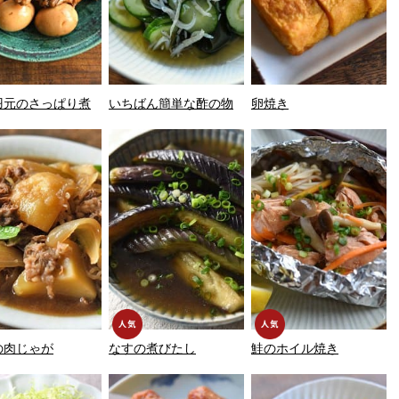
羽元のさっぱり煮
いちばん簡単な酢の物
卵焼き
の肉じゃが
なすの煮びたし
鮭のホイル焼き