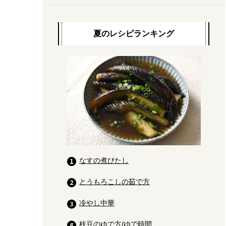
夏のレシピランキング
なすの煮びたし
とうもろこしの茹で方
冷やし中華
枝豆のゆで方/ゆで時間