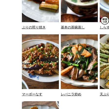
ぶりの照り焼き
基本の茶碗蒸し
しら
マーボーなす
レバニラ炒め
天ぷ