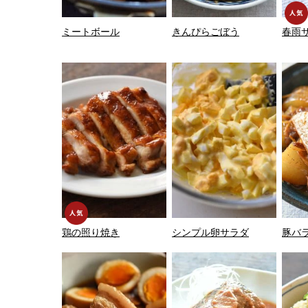
ミートボール
きんぴらごぼう
春雨
鶏の照り焼き
シンプル卵サラダ
豚バ