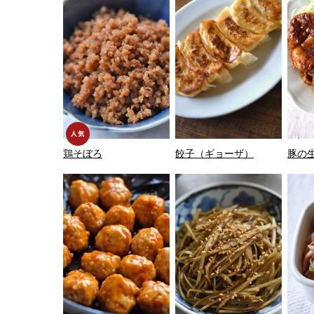
鶏そぼろ
餃子（ギョーザ）
豚の