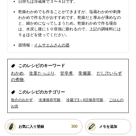
日持ちは冷蔵庫で３〜４日です。
乾燥わかめでも作ることができますが、塩蔵わかめや刺身
わかめで作る方がおすすめです。乾燥だと厚みが薄めなの
と、細かめになってしまうため。乾燥わかめで作る場合
は、水戻し後に１０倍強に膨れるので、上記の調味料には
５ｇほどを使ってください。
器情報：
イムサエムさんの器
このレシピのキーワード
わかめ
生姜たっぷり
甘辛煮
常備菜
だし汁いらず
の煮物
このレシピのカテゴリー
魚介のおかず
冷凍保存可能
冷蔵で3～4日保存可能
ごはんの
お供
300
お気に入り登録
メモを追加