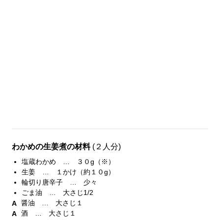
わかめの生姜煮の材料
(２人分)
塩蔵わかめ … ３０g（※）
生姜 … １かけ（約１０g）
輪切り唐辛子 … 少々
ごま油 … 大さじ1/2
醤油 … 大さじ１
酒 … 大さじ１