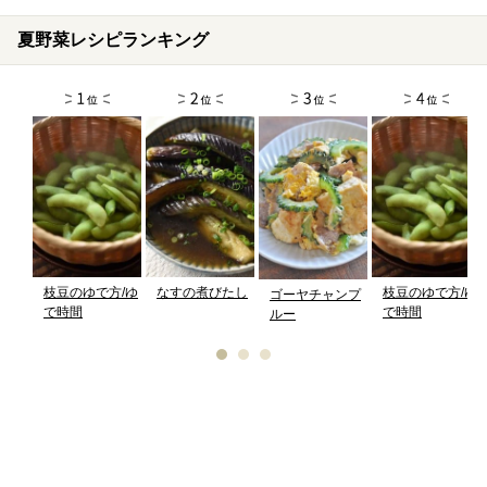
夏野菜レシピランキング
枝豆のゆで方/ゆ
なすの煮びたし
枝豆のゆで方/ゆ
ゴーヤチャンプ
で時間
で時間
ルー