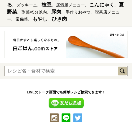
る
枝豆
こんにゃく
夏
ズッキーニ
居酒屋メニュー
野菜
豚肉
副菜×5分以内
手作りおやつ
喫茶店メニュ
もやし
ひき肉
ー
常備菜
LINEのトーク画面でも簡単レシピ検索できます！