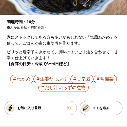
調理時間：10分
※わかめを戻す時間を除く
家にストックしてある方も多いかもしれない「塩蔵わかめ」を
使って、ごはんが進む生姜煮を作ります。
ピリッと唐辛子をきかせて、風味のよいごま油を合わせて、甘
辛く仕上げていきます！
【保存の目安：冷蔵で3〜4日ほど】
わかめ
生姜たっぷり
甘辛煮
常備菜
だし汁いらずの煮物
300
お気に入り登録
メモを追加