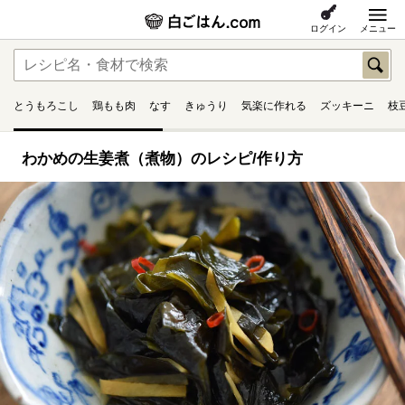
ログイン
メニュー
とうもろこし
鶏もも肉
なす
きゅうり
気楽に作れる
ズッキーニ
枝
わかめの生姜煮（煮物）のレシピ/作り方