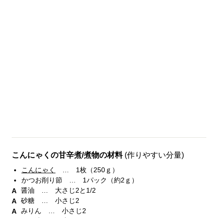
こんにゃくの甘辛煮/煮物の材料
(作りやすい分量)
こんにゃく
… 1枚（250ｇ）
かつお削り節 … 1パック（約2ｇ）
醤油 … 大さじ2と1/2
砂糖 … 小さじ2
みりん … 小さじ2