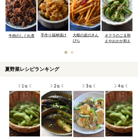
手作り福神漬け
大根の皮のきん
オクラのごま和
牛肉のしぐれ煮
ぴら
えやおかか和え
夏野菜レシピランキング