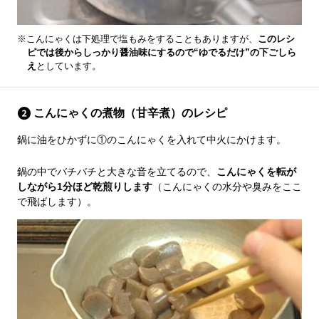
※こんにゃくは下処理で塩もみをすることもありますが、
このレシ
ピでは後からしっかり醤油味にするので“ゆでるだけ”の下ごしら
え
としています。
こんにゃくの煮物（甘辛煮）のレシピ
鍋に油をひかずに①のこんにゃくを入れて中火にかけます。
鍋の中でバチバチと大きな音を立てるので、
こんにゃくを転が
しながら1分ほど乾煎りします
（こんにゃくの水分や臭みをここ
で飛ばします）。