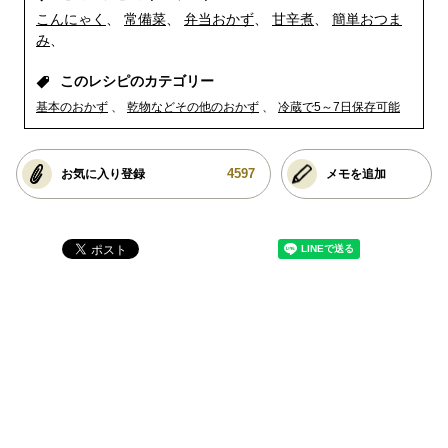
こんにゃく
常備菜
弁当おかず
甘辛煮
簡単おつま
み
このレシピのカテゴリー
基本のおかず
乾物などその他のおかず
冷蔵で5～7日保存可能
4597
お気に入り登録
メモを追加