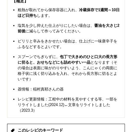
【補足】
粗熱が取れてから保存容器に入れ、
冷蔵保存で1週間～10日
ほど日持ち
します。
塩気を少し抑えた仕上がりにしたい場合は、
醤油を大さじ2
前後
に減らして作ってみてください。
ピリリと辛みをきかせたい場合は、仕上げに一味唐辛子を
ふるなどするとよいです。
スプーンでちぎらずに、
包丁で大きめのひと口大の長方形
に切ると、おせちなどにも詰めやすい一品
となります（そ
の場合は表面に味がのりやすいよう、こんにゃくの両面に
格子状に浅く切り込みを入れ、それから長方形に切るとよ
いです）
器情報：稲村真耶さんの器
レシピ更新情報：工程中の材料を見やすくする等、一部を
リライトしました(2024.12)←文章をリライトしました
（2023.3）
このレシピのキーワード