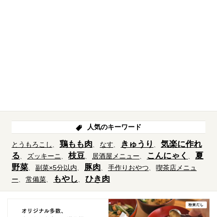
人気のキーワード
鶏もも肉
きゅうり
気楽に作れ
とうもろこし
なす
る
枝豆
こんにゃく
夏
ズッキーニ
居酒屋メニュー
野菜
豚肉
副菜×5分以内
手作りおやつ
喫茶店メニュ
もやし
ひき肉
ー
常備菜