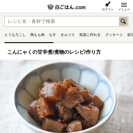
ログイン
メニュー
とうもろこし
鶏もも肉
なす
きゅうり
気楽に作れる
ズッキーニ
枝
こんにゃくの甘辛煮/煮物のレシピ/作り方