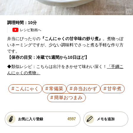
調理時間：10分
レシピ動画へ
弁当にぴったりの
『こんにゃくの甘辛味の炒り煮』
。煮物っぽ
いネーミングですが、少ない調味料でさっと煮る手軽な作り方
です。
【保存の目安：冷蔵で1週間から10日ほど】
◆類似レシピ：こちらは出汁をきかせて味わい深く！
「手綱こ
んにゃくの煮物」
こんにゃく
常備菜
弁当おかず
甘辛煮
簡単おつまみ
4597
お気に入り登録
メモを追加