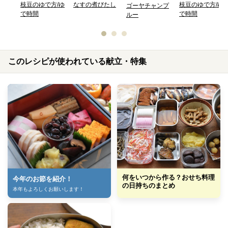
枝豆のゆで方/ゆ
なすの煮びたし
枝豆のゆで方/ゆ
ゴーヤチャンプ
で時間
で時間
ルー
このレシピが使われている献立・特集
何をいつから作る？おせち料理
今年のお節を紹介！
の日持ちのまとめ
本年もよろしくお願いします！