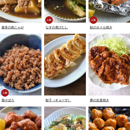
基本の肉じゃが
なすの煮びたし
鮭のホイル焼き
鶏そぼろ
餃子（ギョーザ）
豚の生姜焼き