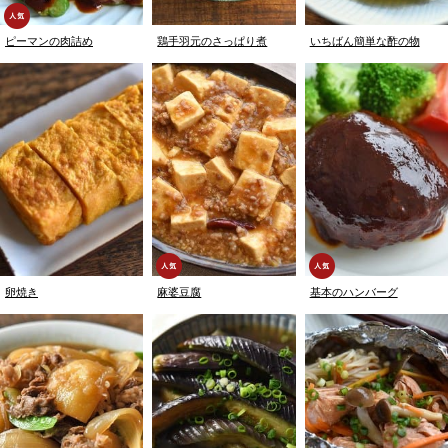
ピーマンの肉詰め
鶏手羽元のさっぱり煮
いちばん簡単な酢の物
卵焼き
麻婆豆腐
基本のハンバーグ