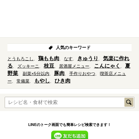
人気のキーワード
鶏もも肉
きゅうり
気楽に作れ
とうもろこし
なす
る
枝豆
こんにゃく
夏
ズッキーニ
居酒屋メニュー
野菜
豚肉
副菜×5分以内
手作りおやつ
喫茶店メニュ
もやし
ひき肉
ー
常備菜
LINEのトーク画面でも簡単レシピ検索できます！