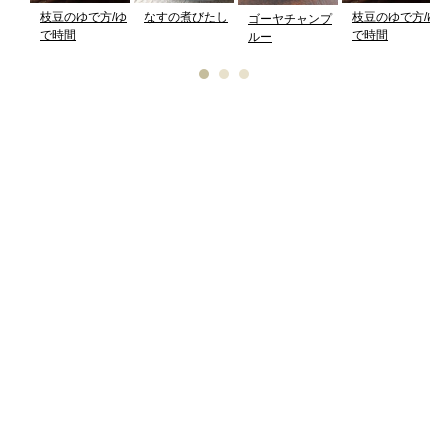
枝豆のゆで方/ゆ
なすの煮びたし
枝豆のゆで方/ゆ
ゴーヤチャンプ
で時間
で時間
ルー