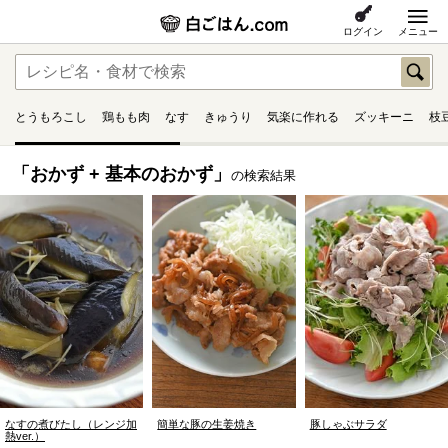
ログイン
メニュー
とうもろこし
鶏もも肉
なす
きゅうり
気楽に作れる
ズッキーニ
枝
「おかず + 基本のおかず」
の検索結果
なすの煮びたし（レンジ加
簡単な豚の生姜焼き
豚しゃぶサラダ
熱ver.）