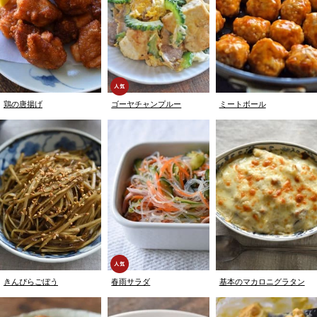
鶏の唐揚げ
ゴーヤチャンプルー
ミートボール
きんぴらごぼう
春雨サラダ
基本のマカロニグラタン