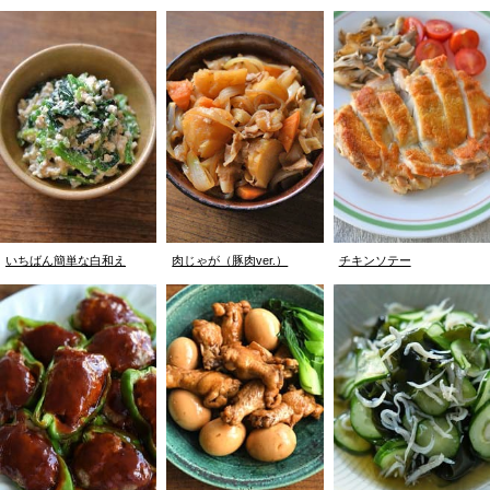
いちばん簡単な白和え
肉じゃが（豚肉ver.）
チキンソテー