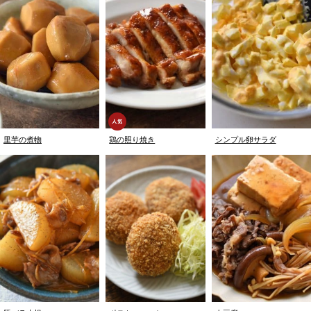
里芋の煮物
鶏の照り焼き
シンプル卵サラダ