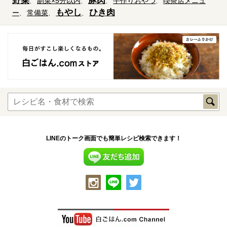
野菜
豚肉
副菜×5分以内
手作りおやつ
喫茶店メニュ
もやし
ひき肉
ー
常備菜
LINEのトーク画面でも簡単レシピ検索できます！