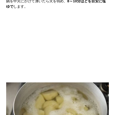
鍋を中火にかけて沸いたら火を弱め、
8～10分ほどを目安に塩
ゆで
します。