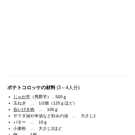
ポテトコロッケの材料
(3～4人分)
じゃが芋
（男爵芋）…500ｇ
玉ねぎ … 1/2個（125ｇほど）
合いびき肉
… 100ｇ
サラダ油や米油など好みの油 … 大さじ1
バター … 10ｇ
小麦粉 … 大さじ2ほど
卵 … 1個