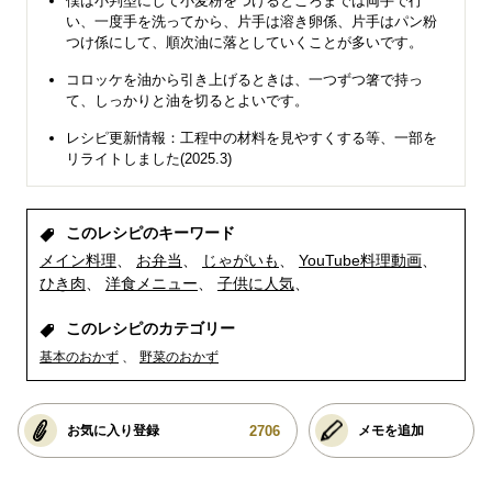
僕は小判型にして小麦粉をつけるところまでは両手で行
い、一度手を洗ってから、片手は溶き卵係、片手はパン粉
つけ係にして、順次油に落としていくことが多いです。
コロッケを油から引き上げるときは、一つずつ箸で持っ
て、しっかりと油を切るとよいです。
レシピ更新情報：工程中の材料を見やすくする等、一部を
リライトしました(2025.3)
このレシピのキーワード
メイン料理
お弁当
じゃがいも
YouTube料理動画
ひき肉
洋食メニュー
子供に人気
このレシピのカテゴリー
基本のおかず
野菜のおかず
2706
お気に入り登録
メモを追加