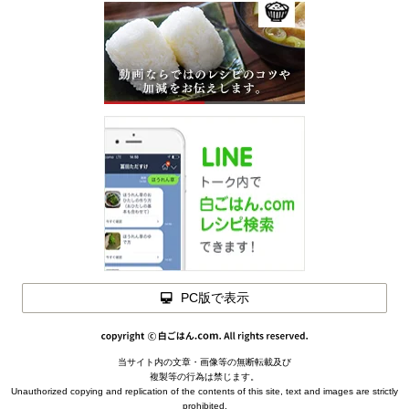
PC版で表示
材料を
閉じる
閉じる
当サイト内の文章・画像等の無断転載及び
メモを
複製等の行為は禁じます。
閉じる
ポテトコロッケの材料
(3～4人分)
下ごしらえ
Unauthorized copying and replication of the contents of this site, text and images are strictly
prohibited.