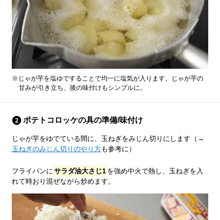
※じゃが芋を塩ゆですることで均一に塩気が入ります。じゃが芋の
甘みが引き立ち、後の味付けもシンプルに。
ポテトコロッケの具の準備/味付け
じゃが芋をゆでている間に、玉ねぎをみじん切りにします（→
玉ねぎのみじん切りのやり方
も参考に）
フライパンに
サラダ油大さじ1
を強め中火で熱し、玉ねぎを入
れて時おり混ぜながら炒めます。