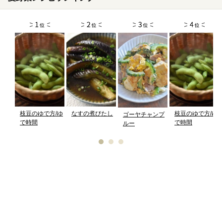
枝豆のゆで方/ゆ
なすの煮びたし
枝豆のゆで方/ゆ
ゴーヤチャンプ
で時間
で時間
ルー