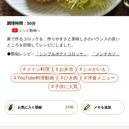
調理時間：50分
レシピ動画へ
家で作るコロッケを、作りやすさと美味しさのバランスの良い
ところを目指してレシピにしました。
◆類似レシピ：
「シンプルポテトコロッケ」
、
「メンチカツ」
メイン料理
お弁当
じゃがいも
YouTube料理動画
ひき肉
洋食メニュー
子供に人気
2706
お気に入り登録
メモを追加