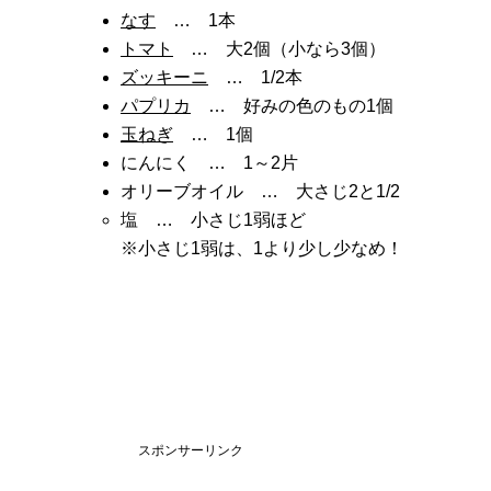
なす
… 1本
トマト
… 大2個（小なら3個）
ズッキーニ
… 1/2本
パプリカ
… 好みの色のもの1個
玉ねぎ
… 1個
にんにく … 1～2片
オリーブオイル … 大さじ2と1/2
塩 … 小さじ1弱ほど
※小さじ1弱は、1より少し少なめ！
スポンサーリンク