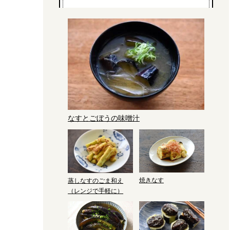
なすとごぼうの味噌汁
焼きなす
蒸しなすのごま和え
（レンジで手軽に）