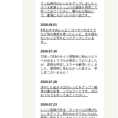
てこね寿司のレシピをアップしました！
カツオ刺身とたっぷりの薬味を用意して
作ってみてください。爽やかな味わい
で、夏場にもぴったりの一品です。
2026.08.01
8月おすすめレシピ！ゴーヤーやオクラ
など旬の食材を使ったレシピ、火を使わ
ないレシピ等をピックアップしていま
す。
2026.07.30
7/28～7/29のサイト閲覧時に時おりエラ
ーが出るトラブルが発生しておりました
が、原因を特定しエラーを解消いたしま
した。調理時に見れなかった皆さん、申
し訳ございません！
2026.07.28
冷やしたぬきそばのレシピをアップ！岐
阜の夏の定番、ソウルフードです。ぜひ
おうちでも作ってみてください。
2026.07.23
レンジ加熱で作る「ズッキーニの煮びた
し」をアップ。和のおかずでもいちばん
簡単に作れるズッキーニレシピじゃない