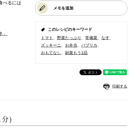
食べるには
メモを追加
このレシピのキーワード
ネ」
トマト
野菜たっぷり
常備菜
なす
ズッキーニ
お弁当
パプリカ
おもてなし
副菜もう1品
印刷する
人分)