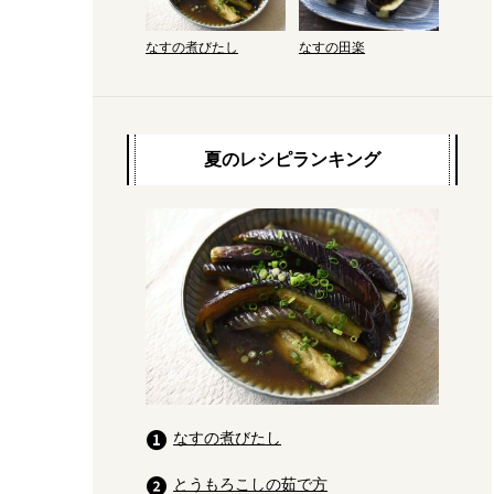
なすの煮びたし
なすの田楽
夏のレシピランキング
なすの煮びたし
とうもろこしの茹で方