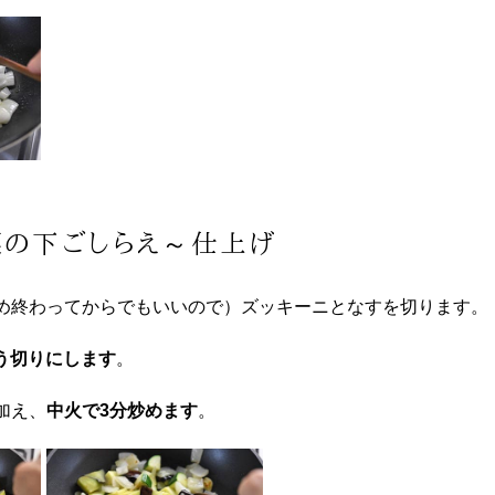
菜の下ごしらえ～仕上げ
め終わってからでもいいので）ズッキーニとなすを切ります。
ょう切りにします
。
加え、
中火で3分炒めます
。