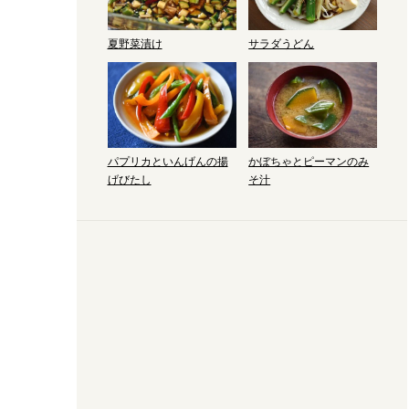
夏野菜漬け
サラダうどん
パプリカといんげんの揚
かぼちゃとピーマンのみ
げびたし
そ汁