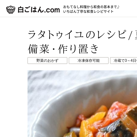
ラタトゥイユのレシピ
備菜・作り置き
野菜のおかず
冷凍保存可能
冷蔵で3～4