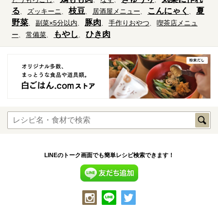
る
枝豆
こんにゃく
夏
ズッキーニ
居酒屋メニュー
野菜
豚肉
副菜×5分以内
手作りおやつ
喫茶店メニュ
もやし
ひき肉
ー
常備菜
LINEのトーク画面でも簡単レシピ検索できます！