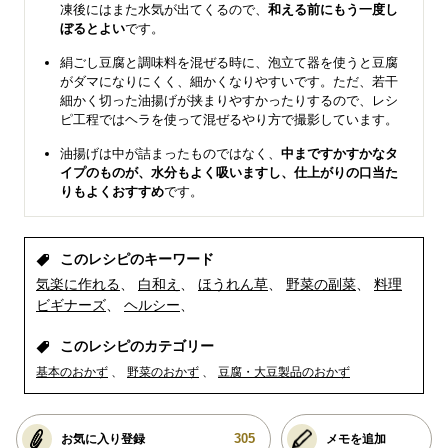
凍後にはまた水気が出てくるので、
和える前にもう一度し
ぼるとよい
です。
絹ごし豆腐と調味料を混ぜる時に、泡立て器を使うと豆腐
がダマになりにくく、細かくなりやすいです。ただ、若干
細かく切った油揚げが挟まりやすかったりするので、レシ
ピ工程ではヘラを使って混ぜるやり方で撮影しています。
油揚げは中が詰まったものではなく、
中まですかすかなタ
イプのものが、水分もよく吸いますし、仕上がりの口当た
りもよくおすすめ
です。
このレシピのキーワード
気楽に作れる
白和え
ほうれん草
野菜の副菜
料理
ビギナーズ
ヘルシー
このレシピのカテゴリー
基本のおかず
野菜のおかず
豆腐・大豆製品のおかず
305
お気に入り登録
メモを追加