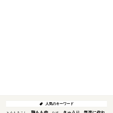
人気のキーワード
鶏もも肉
きゅうり
気楽に作れ
とうもろこし
なす