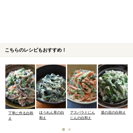
こちらのレシピもおすすめ！
ほうれん草の白
アスパラとにん
菜の花の白和え
丁寧に作る白和
和え
じんの白和え
え