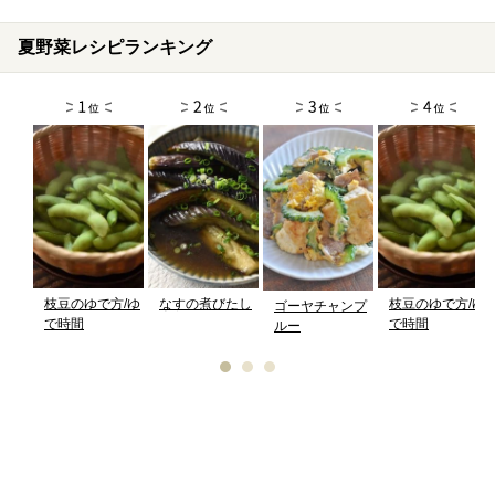
夏野菜レシピランキング
枝豆のゆで方/ゆ
なすの煮びたし
枝豆のゆで方/ゆ
ゴーヤチャンプ
で時間
で時間
ルー