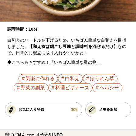
調理時間：10分
白和えのハードルを下げるため、いちばん簡単な白和えを目指
しました。
【和え衣は絹ごし豆腐と調味料を混ぜるだけ】
なの
で、日常的に献立に取り入れやすいかと！
◆こちらもおすすめ！
「いちばん簡単な酢の物」
気楽に作れる
白和え
ほうれん草
野菜の副菜
料理ビギナーズ
ヘルシー
305
お気に入り登録
メモを追加