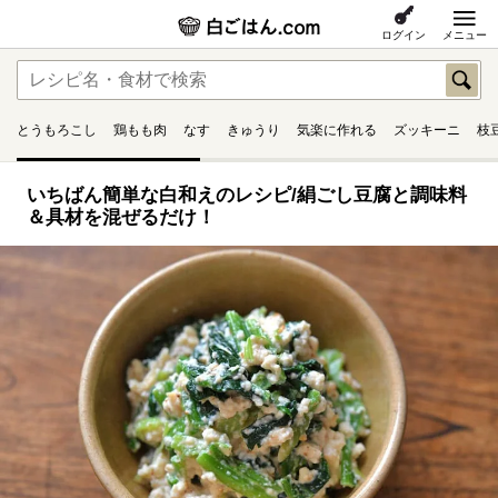
ログイン
メニュー
とうもろこし
鶏もも肉
なす
きゅうり
気楽に作れる
ズッキーニ
枝
いちばん簡単な白和えのレシピ/絹ごし豆腐と調味料
＆具材を混ぜるだけ！