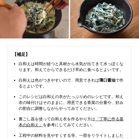
【補足】
白和えは時間が経つと具材から水気が出てきて水っぽくな
ります。和えてからできるだけ早めに食べるとよいです。
白和えは色がつきやすいので、用意できれば
薄口醤油
で作
るとよいです。
このレシピは白和えの衣がたっぷりめのレシピです。和え
衣の味付けはそのままに、用意できる青菜の分量や、好み
の割合に調整しながらやってみてください。
裏ごし器を使って白和え衣を作るやり方は
「丁寧に作る基
本の白和え」
を参考にしてみてください。
工程中の材料を見やすくする等、一部をリライトしました