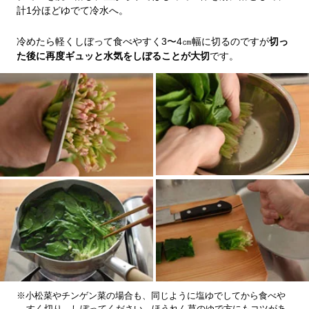
計1分ほどゆでて冷水へ。
冷めたら軽くしぼって食べやすく3〜4㎝幅に切るのですが
切っ
た後に再度ギュッと水気をしぼることが大切
です。
※小松菜やチンゲン菜の場合も、同じように塩ゆでしてから食べや
すく切り、しぼってください。ほうれん草のゆで方にもコツがあ