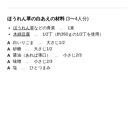
ほうれん草の白あえの材料
(3〜4人分)
ほうれん草
などの青菜 … 1束
木綿豆腐
… 1/2丁（約350ｇの1/2丁を使用）
白いりごま … 大さじ1/2
砂糖 … 大さじ1/2
醤油（あれば薄口） … 小さじ2/3
味噌 … 小さじ2/3
塩 … ひとつまみ