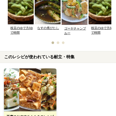
枝豆のゆで方/ゆ
なすの煮びたし
枝豆のゆで方/ゆ
ゴーヤチャンプ
で時間
で時間
ルー
このレシピが使われている献立・特集