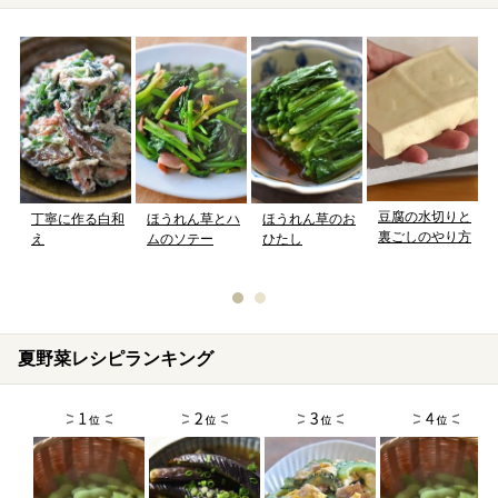
豆腐の水切りと
丁寧に作る白和
ほうれん草とハ
ほうれん草のお
裏ごしのやり方
え
ムのソテー
ひたし
夏野菜レシピランキング