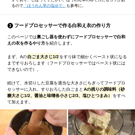
るので
「ほうれん草の塩ゆで」
も参考に。
フードプロセッサーで作る白和え衣の作り方
このページでは
裏ごし器を使わずにフードプロセッサーで白和
えの衣を作るやり方
を紹介します。
まず、Aの
白ごま大さじ1/2
をすり鉢で細かくペースト状になる
まですりおろします（フードプロセッサーではペースト状には
できないので）。
続けて、水切りした豆腐を適当な大きさにちぎってフードプロ
セッサーに入れ、すりおろした白ごまと
Aの残りの調味料（砂
糖大さじ1/2、醤油と味噌各小さじ2/3、塩ひとつまみ）
をすべ
て加えます。