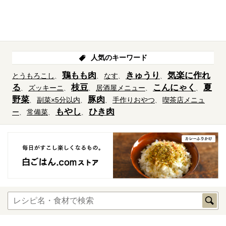
人気のキーワード
鶏もも肉
きゅうり
気楽に作れ
とうもろこし
なす
る
枝豆
こんにゃく
夏
ズッキーニ
居酒屋メニュー
野菜
豚肉
副菜×5分以内
手作りおやつ
喫茶店メニュ
もやし
ひき肉
ー
常備菜