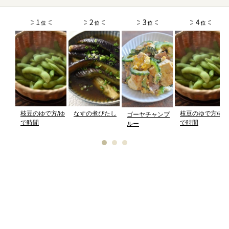
枝豆のゆで方/ゆ
なすの煮びたし
枝豆のゆで方/ゆ
ゴーヤチャンプ
で時間
で時間
ルー