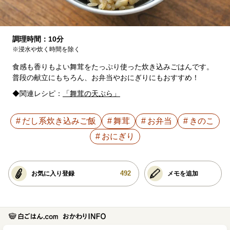
調理時間：10分
※浸水や炊く時間を除く
食感も香りもよい舞茸をたっぷり使った炊き込みごはんです。
普段の献立にもちろん、お弁当やおにぎりにもおすすめ！
◆関連レシピ：
「舞茸の天ぷら」
だし系炊き込みご飯
舞茸
お弁当
きのこ
おにぎり
492
お気に入り登録
メモを追加