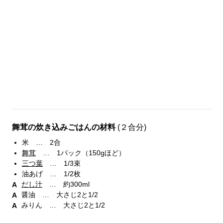
舞茸の炊き込みごはんの材料
(２合分)
米 … 2合
舞茸
… 1パック（150gほど）
三つ葉
… 1/3束
油あげ … 1/2枚
だし汁
… 約300ml
醤油 … 大さじ2と1/2
みりん … 大さじ2と1/2