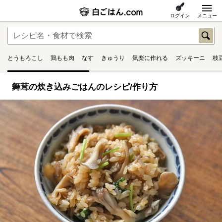
ログイン
メニュー
とうもろこし
鶏もも肉
なす
きゅうり
気楽に作れる
ズッキーニ
枝
舞茸の炊き込みごはんのレシピ/作り方