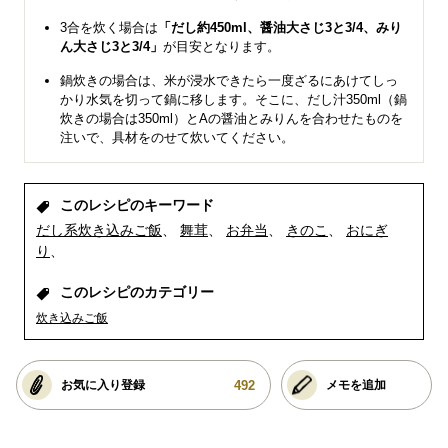
3合を炊く場合は
「だし約450ml、醤油大さじ3と3/4、みり
ん大さじ3と3/4」
が目安となります。
鍋炊きの場合は、米が浸水できたら一度ざるにあけてしっ
かり水気を切って鍋に移します。そこに、だし汁350ml（鍋
炊きの場合は350ml）とAの醤油とみりんを合わせたものを
注いで、具材をのせて炊いてください。
このレシピのキーワード
だし系炊き込みご飯
舞茸
お弁当
きのこ
おにぎ
り
このレシピのカテゴリー
炊き込みご飯
492
お気に入り登録
メモを追加