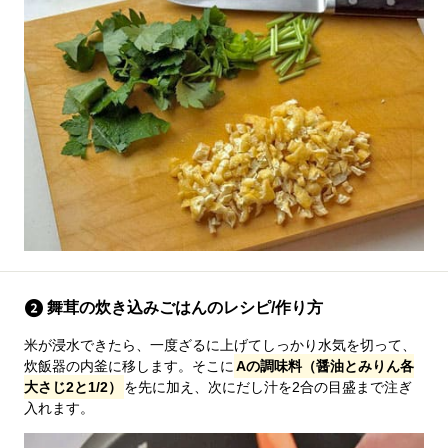
舞茸の炊き込みごはんのレシピ/作り方
米が浸水できたら、一度ざるに上げてしっかり水気を切って、
炊飯器の内釜に移します。そこに
Aの調味料（醤油とみりん各
大さじ2と1/2）
を先に加え、次にだし汁を2合の目盛まで注ぎ
入れます。