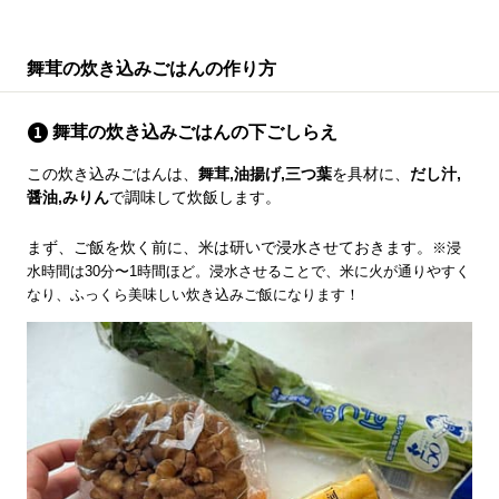
舞茸の炊き込みごはんの作り方
舞茸の炊き込みごはんの下ごしらえ
この炊き込みごはんは、
舞茸,油揚げ,三つ葉
を具材に、
だし汁,
醤油,みりん
で調味して炊飯します。
まず、ご飯を炊く前に、米は研いで浸水させておきます。
※浸
水時間は30分〜1時間ほど。浸水させることで、米に火が通りやすく
なり、ふっくら美味しい炊き込みご飯になります！