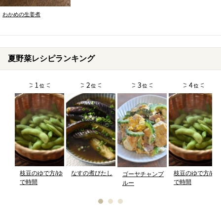
わかめの生姜煮
夏野菜レシピランキング
枝豆のゆで方/ゆ
なすの煮びたし
枝豆のゆで方/ゆ
ゴーヤチャンプ
で時間
で時間
ルー