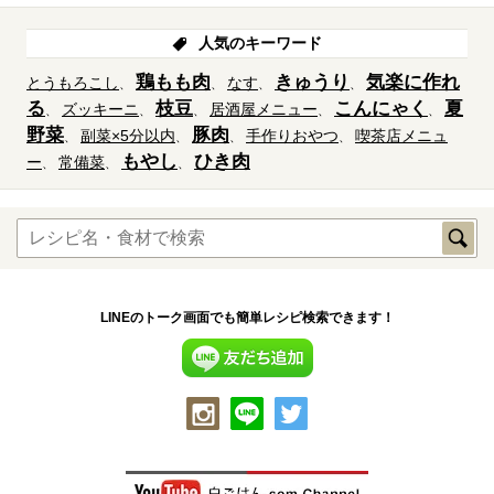
人気のキーワード
鶏もも肉
きゅうり
気楽に作れ
とうもろこし
なす
る
枝豆
こんにゃく
夏
ズッキーニ
居酒屋メニュー
野菜
豚肉
副菜×5分以内
手作りおやつ
喫茶店メニュ
もやし
ひき肉
ー
常備菜
LINEのトーク画面でも簡単レシピ検索できます！