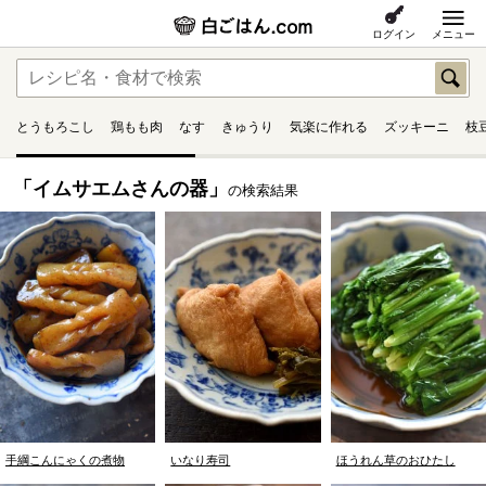
ログイン
メニュー
とうもろこし
鶏もも肉
なす
きゅうり
気楽に作れる
ズッキーニ
枝
「イムサエムさんの器」
の検索結果
手綱こんにゃくの煮物
いなり寿司
ほうれん草のおひたし