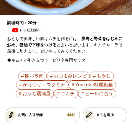
調理時間：20分
レシピ動画へ
おうちで美味しい豚キムチを作るには、
豚肉と野菜をはじめに
炒め、醤油で下味をつける
とよいと思います。キムチやニラは
最後に加えます。ぜひやってみてください。
◆キムチが引き立つ！
「ピリ辛春雨サラダ」
豚バラ肉
おつまみレシピ
もやし
がっつり・スタミナ
YouTube料理動画
おうち居酒屋
キムチ
ビールに合う
4442
お気に入り登録
メモを追加