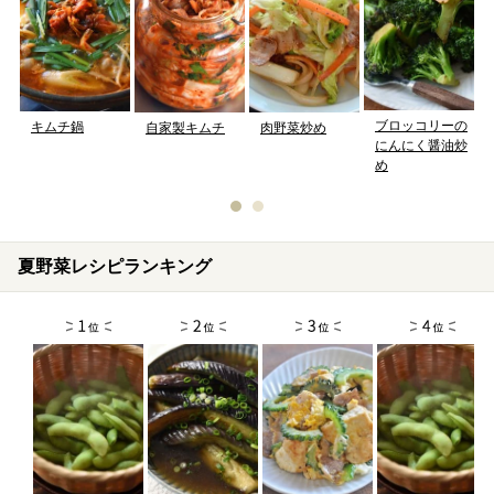
ブロッコリーの
キムチ鍋
自家製キムチ
肉野菜炒め
にんにく醤油炒
め
夏野菜レシピランキング