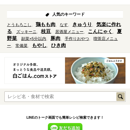
人気のキーワード
鶏もも肉
きゅうり
気楽に作れ
とうもろこし
なす
る
枝豆
こんにゃく
夏
ズッキーニ
居酒屋メニュー
野菜
豚肉
副菜×5分以内
手作りおやつ
喫茶店メニュ
もやし
ひき肉
ー
常備菜
LINEのトーク画面でも簡単レシピ検索できます！