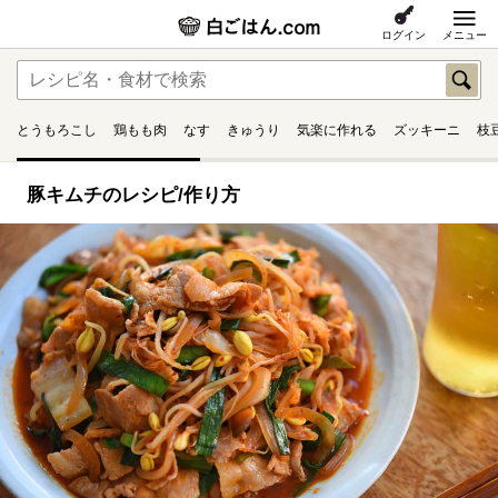
ログイン
メニュー
とうもろこし
鶏もも肉
なす
きゅうり
気楽に作れる
ズッキーニ
枝
豚キムチのレシピ/作り方