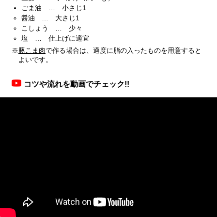
ごま油 … 小さじ1
醤油 … 大さじ1
こしょう … 少々
塩 … 仕上げに適宜
※
豚こま肉
で作る場合は、適度に脂の入ったものを用意すると
よいです。
コツや流れを動画でチェック!!