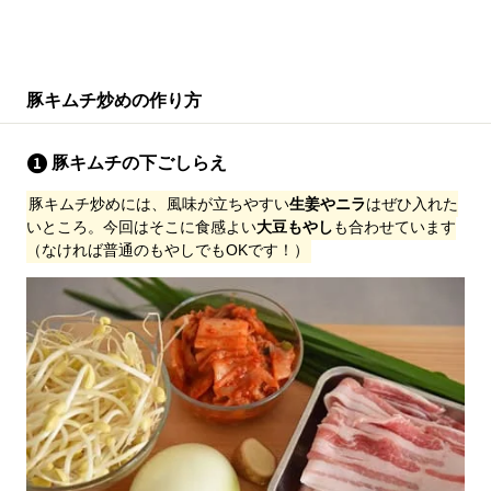
豚キムチ炒めの作り方
豚キムチの下ごしらえ
豚キムチ炒めには、風味が立ちやすい
生姜やニラ
はぜひ入れた
いところ。今回はそこに食感よい
大豆もやし
も合わせています
（なければ普通のもやしでもOKです！）