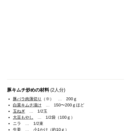
豚キムチ炒めの材料
(2人分)
豚バラ肉薄切り
（※） … 200ｇ
白菜キムチ漬け
… 150〜200ｇほど
玉ねぎ
… 1/2玉
大豆もやし
… 1/2袋（100ｇ）
ニラ … 1/2束
生姜 … 小1かけ（約10ｇ）