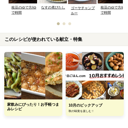
枝豆のゆで方/ゆ
なすの煮びたし
枝豆のゆで方/ゆ
ゴーヤチャンプ
で時間
で時間
ルー
このレシピが使われている献立・特集
家飲みにぴったり！お手軽つま
10月のピックアップ
みレシピ
秋の味覚を楽しむ！