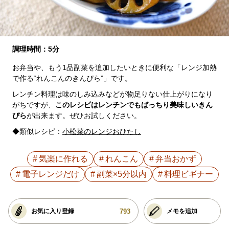
調理時間：5分
お弁当や、もう1品副菜を追加したいときに便利な「レンジ加熱
で作る“れんこんのきんぴら”」です。
レンチン料理は味のしみ込みなどが物足りない仕上がりになり
がちですが、
このレシピはレンチンでもばっちり美味しいきん
ぴら
が出来ます。ぜひお試しください。
◆類似レシピ：
小松菜のレンジおひたし
気楽に作れる
れんこん
弁当おかず
電子レンジだけ
副菜×5分以内
料理ビギナー
793
お気に入り登録
メモを追加