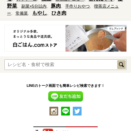
野菜
豚肉
副菜×5分以内
手作りおやつ
喫茶店メニュ
もやし
ひき肉
ー
常備菜
LINEのトーク画面でも簡単レシピ検索できます！