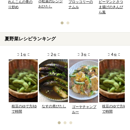
小松菜のレンジ
れんこんの青の
ブロッコリーの
ピーマンとさつ
おひたし
り炒め
ナムル
ま揚げのきんぴ
ら風
夏野菜レシピランキング
枝豆のゆで方/ゆ
なすの煮びたし
枝豆のゆで方/ゆ
ゴーヤチャンプ
で時間
で時間
ルー