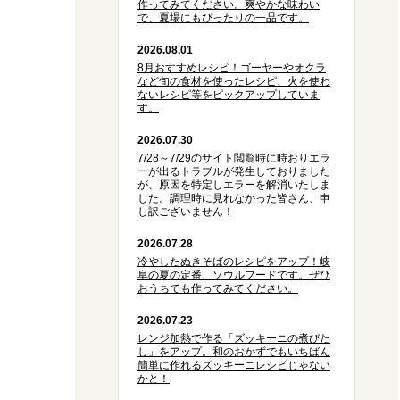
作ってみてください。爽やかな味わい
で、夏場にもぴったりの一品です。
2026.08.01
8月おすすめレシピ！ゴーヤーやオクラ
など旬の食材を使ったレシピ、火を使わ
ないレシピ等をピックアップしていま
す。
2026.07.30
7/28～7/29のサイト閲覧時に時おりエラ
ーが出るトラブルが発生しておりました
が、原因を特定しエラーを解消いたしま
した。調理時に見れなかった皆さん、申
し訳ございません！
2026.07.28
冷やしたぬきそばのレシピをアップ！岐
阜の夏の定番、ソウルフードです。ぜひ
おうちでも作ってみてください。
2026.07.23
レンジ加熱で作る「ズッキーニの煮びた
し」をアップ。和のおかずでもいちばん
簡単に作れるズッキーニレシピじゃない
かと！