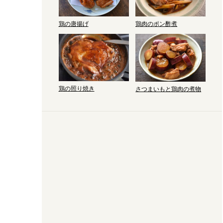
鶏肉のポン酢煮
鶏の唐揚げ
鶏の照り焼き
さつまいもと鶏肉の煮物