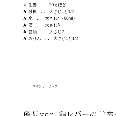
生姜 … 20ｇほど
砂糖 … 大さじ1と1/2
水 … 大さじ4（60ml）
酒 … 大さじ3
醤油 … 大さじ2
みりん … 大さじ1と1/2
スポンサーリンク
簡易ver. 鶏レバーの甘