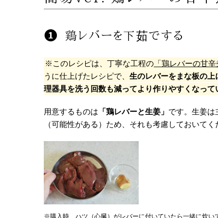
鶏レバーを下茹でする
※このレシピは、丁寧な工程の
「鶏レバーの甘辛
うに仕上げたレシピで、
生のレバーをまな板の上
理器具を洗う回数も減ってより作りやすくなって
用意するものは
「鶏レバーと生姜」
です。生姜は
（可能性がある）ため、それも考慮しておいてく
※購入時、ハツ（心臓）がレバーに付いていたら一緒に炊い