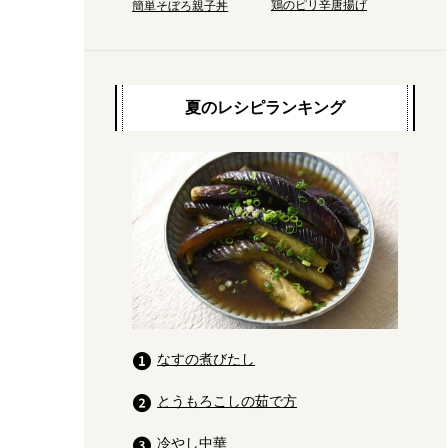
鶏のピリ辛唐揚げ
簡単そぼろ親子丼
夏のレシピランキング
なすの煮びたし
とうもろこしの茹で方
冷やし中華