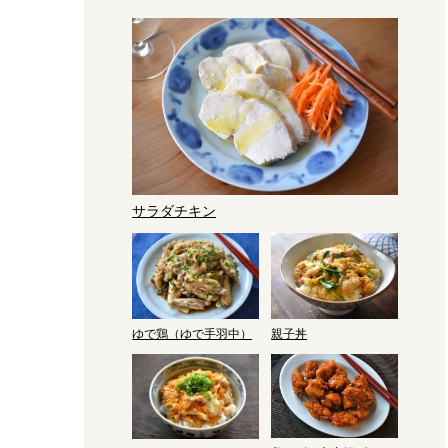
サラダチキン
ゆで鶏（ゆで手羽中）
親子丼