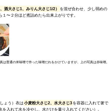
、酒大さじ1、みりん大さじ1/2）
を混ぜ合わせ、少し弱めの
ら１〜２分ほど煮詰めたら出来上がりです。
写真は普通の米味噌で作った味噌だれをかけていますが、上の写真は赤味噌。
ましょう）衣は
小麦粉大さじ2、水大さじ3
を容器に入れて箸で
氷を入れて水を冷やし、水だけを量り入れてください）。