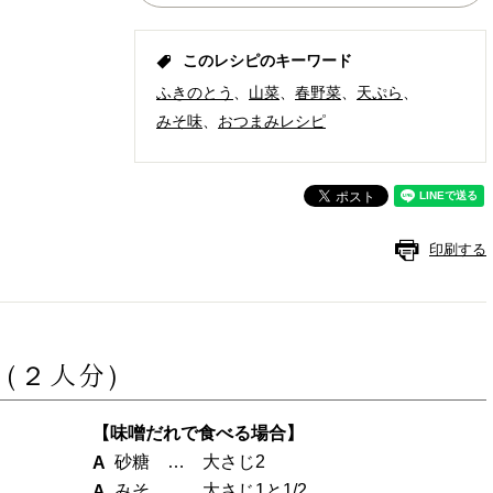
このレシピのキーワード
ふきのとう
山菜
春野菜
天ぷら
みそ味
おつまみレシピ
印刷する
料
(２人分)
【味噌だれで食べる場合】
砂糖 … 大さじ2
みそ … 大さじ1と1/2