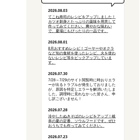
2026.08.03
てこね寿司のレシピをアップしました！
カツオ刺身とたっぷりの薬味を用意して
作ってみてください。爽やかな味わい
で、夏場にもぴったりの一品です。
2026.08.01
8月おすすめレシピ！ゴーヤーやオクラ
など旬の食材を使ったレシピ、火を使わ
ないレシピ等をピックアップしていま
す。
2026.07.30
7/28～7/29のサイト閲覧時に時おりエラ
ーが出るトラブルが発生しておりました
が、原因を特定しエラーを解消いたしま
した。調理時に見れなかった皆さん、申
し訳ございません！
2026.07.28
冷やしたぬきそばのレシピをアップ！岐
阜の夏の定番、ソウルフードです。ぜひ
おうちでも作ってみてください。
2026.07.23