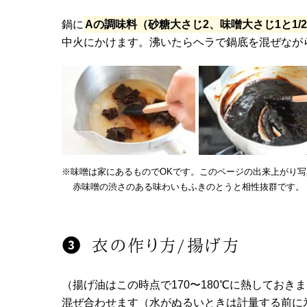
鍋に
Aの調味料（砂糖大さじ2、味噌大さじ1と1/2
中火にかけます。沸いたらヘラで鍋底を混ぜなが
※味噌は家にあるものでOKです。このページの出来上がり
赤味噌の渋さのある味わいもふきのとうと相性抜群です。
衣の作り方/揚げ方
（揚げ油はこの時点で170〜180℃に熱しておき
混ぜ合わせます（水がぬるいときは計量する前に