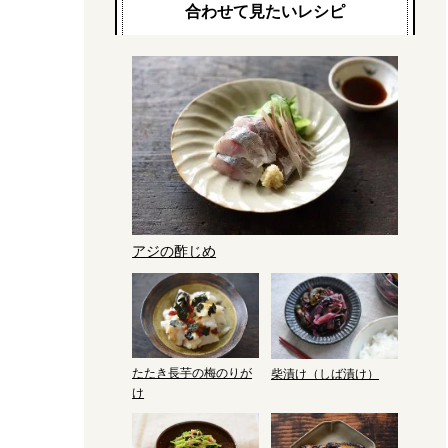
合わせて見たいレシピ
アジの酢じめ
たたき長芋の梅のりが
柴漬け（しば漬け）
け