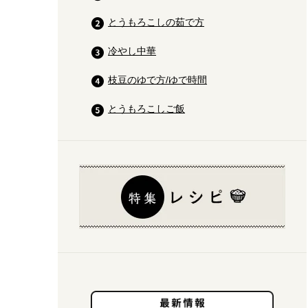
とうもろこしの茹で方
冷やし中華
枝豆のゆで方/ゆで時間
とうもろこしご飯