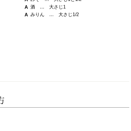
酒 … 大さじ1
みりん … 大さじ1/2
方