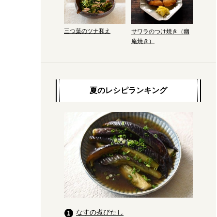
三つ葉のツナ和え
サワラのつけ焼き（幽
庵焼き）
夏のレシピランキング
なすの煮びたし