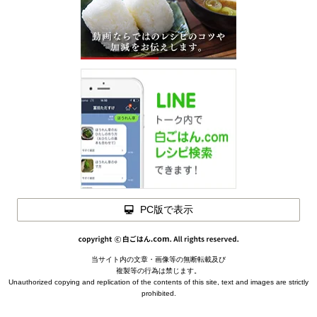
PC版で表示
当サイト内の文章・画像等の無断転載及び
メモを
複製等の行為は禁じます。
材料を
閉じる
Unauthorized copying and replication of the contents of this site, text and images are strictly
閉じる
prohibited.