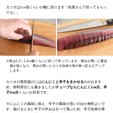
カツオは1㎝強くらいの幅に切ります（魚屋さんで切ってもらっ
ても）。
※私は1.2～1.3㎝幅くらいに切って作っています。厚みが薄いと醤油
感が強くなり、厚みが厚いとカツオ自体の身の食べ応えがアップ
します。
カツオの竜田揚げには
にんにくと辛子をきかせる
のがおすす
め。材料部分にも書きましたが
チューブならにんにく1㎝分、辛
子3㎝分
くらいが目安です。
※にんにくの風味に加え、辛子の風味が思いのほか相性よいで
す。揚げるときに辛子の辛みはすべて飛ぶため、辛子由来の香