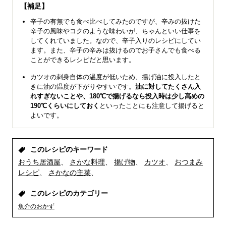
【補足】
辛子の有無でも食べ比べしてみたのですが、辛みの抜けた
辛子の風味やコクのような味わいが、ちゃんといい仕事を
してくれていました。なので、辛子入りのレシピにしてい
ます。また、辛子の辛みは抜けるのでお子さんでも食べる
ことができるレシピだと思います。
カツオの刺身自体の温度が低いため、揚げ油に投入したと
きに油の温度が下がりやすいです。
油に対してたくさん入
れすぎないことや、180℃で揚げるなら投入時は少し高めの
190℃くらいにしておく
といったことにも注意して揚げると
よいです。
このレシピのキーワード
おうち居酒屋
さかな料理
揚げ物
カツオ
おつまみ
レシピ
さかなの主菜
このレシピのカテゴリー
魚介のおかず