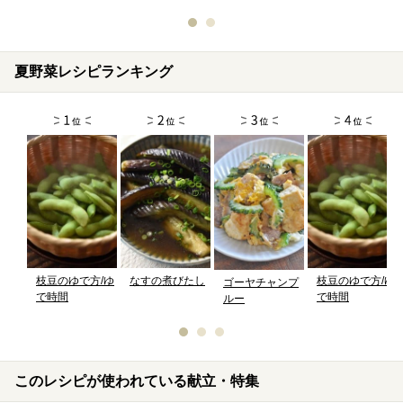
夏野菜レシピランキング
枝豆のゆで方/ゆ
なすの煮びたし
枝豆のゆで方/ゆ
ゴーヤチャンプ
で時間
で時間
ルー
このレシピが使われている献立・特集