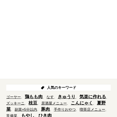
人気のキーワード
鶏もも肉
きゅうり
気楽に作れる
ゴーヤー
なす
枝豆
こんにゃく
夏野
ズッキーニ
居酒屋メニュー
菜
豚肉
副菜×5分以内
手作りおやつ
喫茶店メニュー
もやし
ひき肉
常備菜