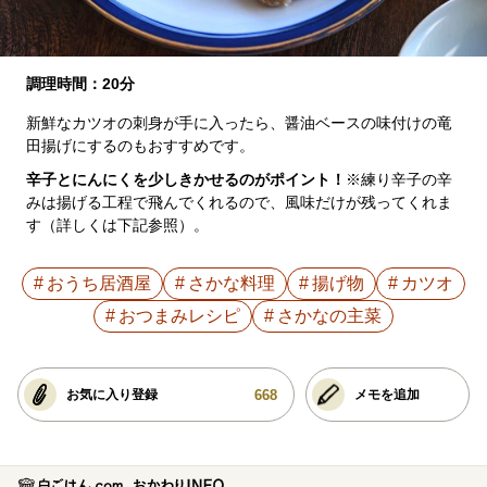
調理時間：20分
新鮮なカツオの刺身が手に入ったら、醤油ベースの味付けの竜
田揚げにするのもおすすめです。
辛子とにんにくを少しきかせるのがポイント！
※練り辛子の辛
みは揚げる工程で飛んでくれるので、風味だけが残ってくれま
す（詳しくは下記参照）。
おうち居酒屋
さかな料理
揚げ物
カツオ
おつまみレシピ
さかなの主菜
668
お気に入り登録
メモを追加