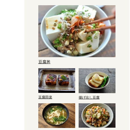
豆腐丼
豆腐田楽
揚げ出し豆腐