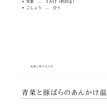
生姜 … １かけ（約10ｇ）
こしょう … 少々
スポンサーリンク
青菜と豚ばらのあんかけ