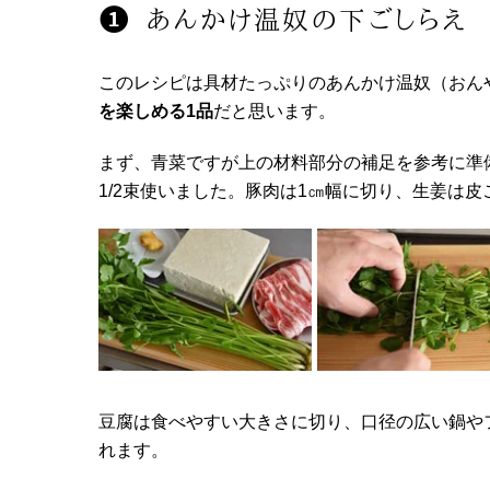
あんかけ温奴の下ごしらえ
このレシピは具材たっぷりのあんかけ温奴（おん
を楽しめる1品
だと思います。
まず、青菜ですが上の材料部分の補足を参考に準備
1/2束使いました。豚肉は1㎝幅に切り、生姜は
豆腐は食べやすい大きさに切り、口径の広い鍋や
れます。