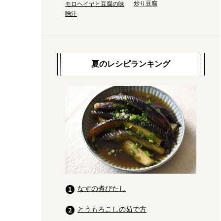
炒り豆腐
モロヘイヤと豆腐の味
噌汁
夏のレシピランキング
なすの煮びたし
とうもろこしの茹で方