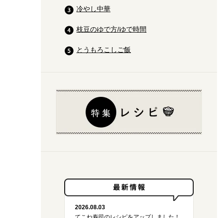
冷やし中華
枝豆のゆで方/ゆで時間
とうもろこしご飯
2026.08.03
てこね寿司のレシピをアップしました！