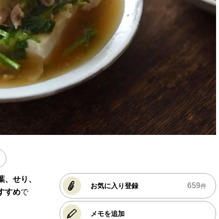
葉、せり、
659
お気に入り登録
件
すすめ
で
メモを追加