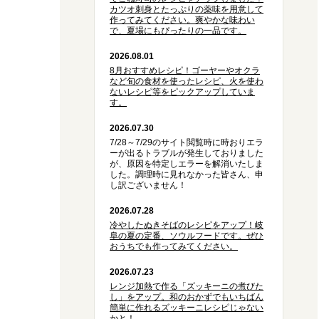
カツオ刺身とたっぷりの薬味を用意して
作ってみてください。爽やかな味わい
で、夏場にもぴったりの一品です。
2026.08.01
8月おすすめレシピ！ゴーヤーやオクラ
など旬の食材を使ったレシピ、火を使わ
ないレシピ等をピックアップしていま
す。
2026.07.30
7/28～7/29のサイト閲覧時に時おりエラ
ーが出るトラブルが発生しておりました
が、原因を特定しエラーを解消いたしま
した。調理時に見れなかった皆さん、申
し訳ございません！
2026.07.28
冷やしたぬきそばのレシピをアップ！岐
阜の夏の定番、ソウルフードです。ぜひ
おうちでも作ってみてください。
2026.07.23
レンジ加熱で作る「ズッキーニの煮びた
し」をアップ。和のおかずでもいちばん
簡単に作れるズッキーニレシピじゃない
かと！