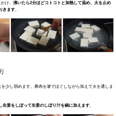
にかけ、
沸いたら2分ほどコトコトと加熱して温め、火を止め
おきます
。
方
火を少し弱めます。豚肉を箸でほぐしながら加えて火を通しま
し生姜をしぼって生姜のしぼり汁を鍋に加えます
。