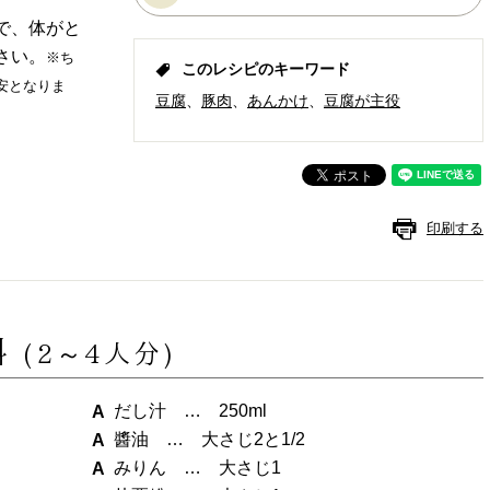
で、体がと
さい。
※ち
このレシピのキーワード
安となりま
豆腐
豚肉
あんかけ
豆腐が主役
印刷する
料
(2～4人分)
だし汁 … 250ml
醬油 … 大さじ2と1/2
みりん … 大さじ1