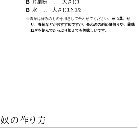
片栗粉 … 大さじ1
水 … 大さじ1と1/2
※青菜は好みのものを用意して合わせてください。
三つ葉、せ
り、春菊などがおすすめですが、長ねぎの斜め薄切りや、薬味
ねぎを刻んでたっぷり加えても美味しいです。
温奴の作り方