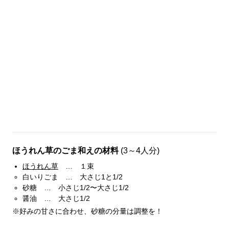
ほうれん草のごま和えの材料
(3～4人分)
ほうれん草
… １束
白いりごま … 大さじ1と1/2
砂糖 … 小さじ1/2〜大さじ1/2
醤油 … 大さじ1/2
※好みの甘さに合わせ、砂糖の分量は調整を！