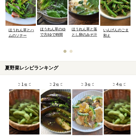
ほうれん草のゆ
ほうれん草と落
ほうれん草とハ
いんげんのごま
で方/ゆで時間
とし卵のみそ汁
ムのソテー
和え
夏野菜レシピランキング