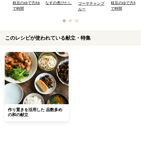
枝豆のゆで方/ゆ
なすの煮びたし
枝豆のゆで方/ゆ
ゴーヤチャンプ
で時間
で時間
ルー
このレシピが使われている献立・特集
作り置きを活用した 品数多め
の和の献立