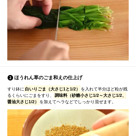
ほうれん草のごま和えの仕上げ
すり鉢に
白いりごま（大さじ1と1/2）
を入れて半分ほど粒が残
るくらいにごまをすり、
調味料（砂糖小さじ1/2～大さじ1/2、
醤油大さじ1/2）
を加えてヘラなどでしっかり混ぜます。