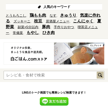
人気のキーワード
鶏もも肉
きゅうり
気楽に作れ
とうもろこし
なす
る
枝豆
こんにゃく
夏
ズッキーニ
居酒屋メニュー
野菜
豚肉
副菜×5分以内
手作りおやつ
喫茶店メニュ
もやし
ひき肉
ー
常備菜
LINEのトーク画面でも簡単レシピ検索できます！