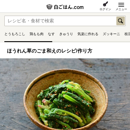
ログイン
メニュー
とうもろこし
鶏もも肉
なす
きゅうり
気楽に作れる
ズッキーニ
枝
ほうれん草のごま和えのレシピ/作り方