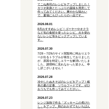
てこね寿司のレシピをアップしました！
カツオ刺身とたっぷりの薬味を用意して
作ってみてください。爽やかな味わい
で、夏場にもぴったりの一品です。
2026.08.01
8月おすすめレシピ！ゴーヤーやオクラ
など旬の食材を使ったレシピ、火を使わ
ないレシピ等をピックアップしていま
す。
2026.07.30
7/28～7/29のサイト閲覧時に時おりエラ
ーが出るトラブルが発生しておりました
が、原因を特定しエラーを解消いたしま
した。調理時に見れなかった皆さん、申
し訳ございません！
2026.07.28
冷やしたぬきそばのレシピをアップ！岐
阜の夏の定番、ソウルフードです。ぜひ
おうちでも作ってみてください。
2026.07.23
レンジ加熱で作る「ズッキーニの煮びた
し」をアップ。和のおかずでもいちばん