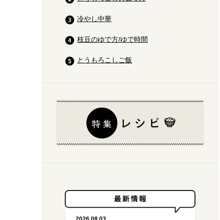
冷やし中華
枝豆のゆで方/ゆで時間
とうもろこしご飯
2026.08.03