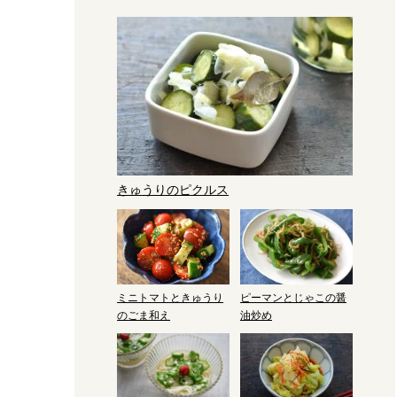
きゅうりのピクルス
ミニトマトときゅうり
ピーマンとじゃこの醤
のごま和え
油炒め