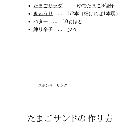
たまごサラダ
… ゆでたまご3個分
きゅうり
… 1/2本（細ければ1本弱）
バター … 10ｇほど
練り辛子 … 少々
スポンサーリンク
たまごサンドの作り方