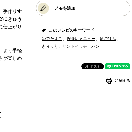
メモを追加
、手作りす
ダにきゅう
に仕上がり
このレシピのキーワード
ゆでたまご
喫茶店メニュー
朝ごはん
きゅうり
サンドイッチ
パン
、より手軽
さが楽しめ
印刷する
)