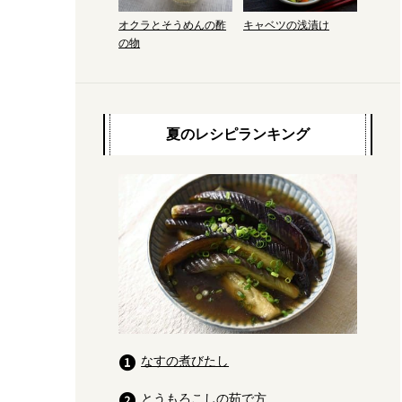
オクラとそうめんの酢
キャベツの浅漬け
の物
夏のレシピランキング
なすの煮びたし
とうもろこしの茹で方