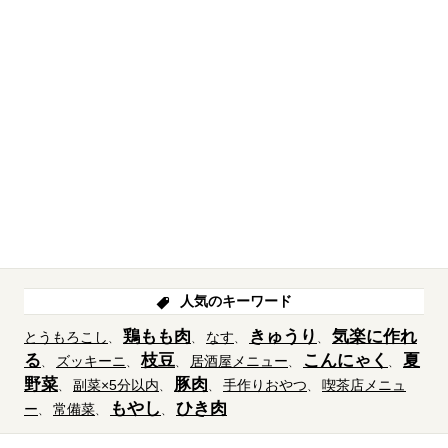
人気のキーワード
鶏もも肉
きゅうり
気楽に作れ
とうもろこし
なす
る
枝豆
こんにゃく
夏
ズッキーニ
居酒屋メニュー
野菜
豚肉
副菜×5分以内
手作りおやつ
喫茶店メニュ
もやし
ひき肉
ー
常備菜