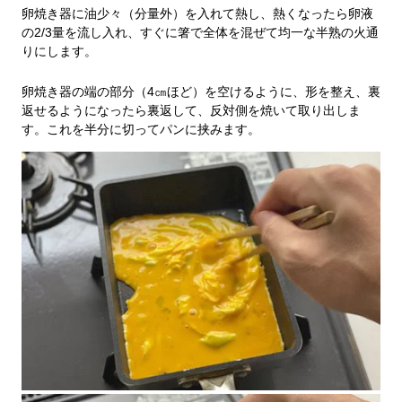
卵焼き器に油少々（分量外）を入れて熱し、熱くなったら卵液
の2/3量を流し入れ、すぐに箸で全体を混ぜて均一な半熟の火通
りにします。
卵焼き器の端の部分（4㎝ほど）を空けるように、形を整え、裏
返せるようになったら裏返して、反対側を焼いて取り出しま
す。これを半分に切ってパンに挟みます。