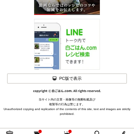
PC版で表示
閉じる
当サイト内の文章・画像等の無断転載及び
メモを
複製等の行為は禁じます。
閉じる
Unauthorized copying and replication of the contents of this site, text and images are strictly
下ごしらえ
prohibited.
バターを柔らかくしておく
材料を
トマトをスライスする（4㎜幅）
閉じる