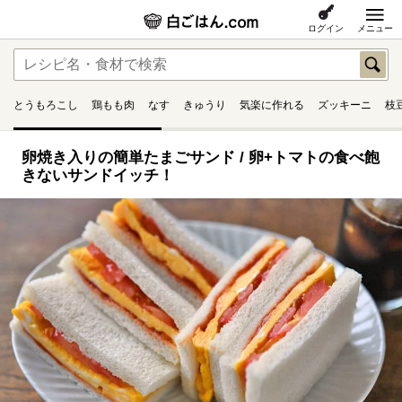
ログイン
メニュー
とうもろこし
鶏もも肉
なす
きゅうり
気楽に作れる
ズッキーニ
枝
卵焼き入りの簡単たまごサンド / 卵+トマトの食べ飽
きないサンドイッチ！