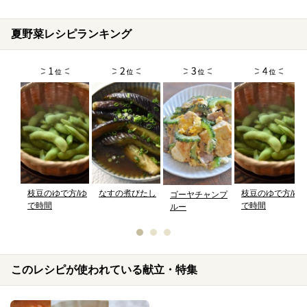
夏野菜レシピランキング
枝豆のゆで方/ゆ
なすの煮びたし
枝豆のゆで方/ゆ
ゴーヤチャンプ
で時間
で時間
ルー
このレシピが使われている献立・特集