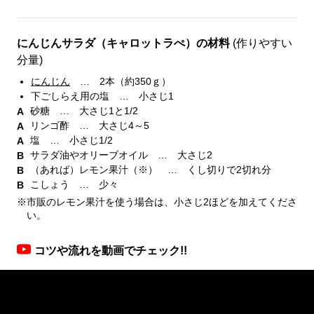
にんじんサラダ（キャロットラぺ）の材料
(作りやすい
分量)
にんじん
… 2本（約350ｇ）
下ごしらえ用の塩 … 小さじ1
砂糖 … 大さじ1と1/2
リンゴ酢 … 大さじ4～5
塩 … 小さじ1/2
サラダ油やオリーブオイル … 大さじ2
（あれば）レモン果汁（※） … くし切りで2切れ分
こしょう … 少々
※市販のレモン果汁を使う場合は、小さじ2ほどを加えてくださ
い。
コツや流れを動画でチェック!!