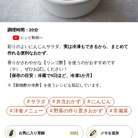
調理時間：20分
レシピ動画へ
彩りのよいにんじんサラダ。
実は冷凍もできるから、まとめて
作れる便利なおかず
。
香りがさわやかな【リンゴ酢】を使うのがおすすめです
（※）。ぜひお試しください！
【保存の目安：冷蔵で4日ほど、冷凍1か月】
※【穀物酢や米酢】を使うレシピも並記しています。
サラダ
弁当おかず
にんじん
洋食メニュー
野菜の作り置きおかず
常備菜
2081
お気に入り登録
メモを追加