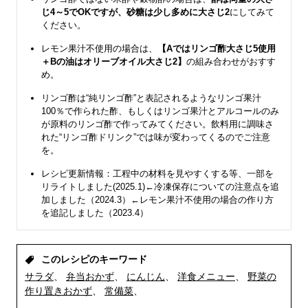
じ4～5でOKですが、砂糖は少し多めに大さじ2
にしてみて
ください。
レモン果汁不使用の場合は、
【Aではリンゴ酢大さじ5使用
＋Bの油はオリーブオイル大さじ2】
の組み合わせがおすす
め。
リンゴ酢は“純リンゴ酢”と表記されるようなリンゴ果汁
100％で作られた酢、もしくはリンゴ果汁とアルコールのみ
が原料のリンゴ酢で作ってみてください。飲料用に調味さ
れた“リンゴ酢ドリンク”では味が変わってくるのでご注意
を。
レシピ更新情報：工程中の材料を見やすくする等、一部を
リライトしました(2025.1)←冷凍保存についての注意点を追
加しました（2024.3）←レモン果汁不使用の場合の作り方
を追記しました（2023.4）
このレシピのキーワード
サラダ
弁当おかず
にんじん
洋食メニュー
野菜の
作り置きおかず
常備菜