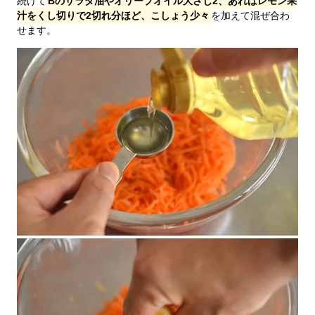
続けて
Bのサラダ油やオリーブオイル大さじ2、あればレモン果
汁をくし切りで2切れ分ほど、こしょう少々
を加えて混ぜ合わ
せます。