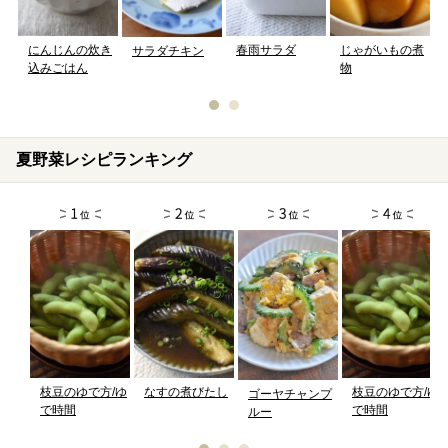
にんじんの炊き
春雨サラダ
じゃがいもの煮
サラダチキン
込みごはん
物
夏野菜レシピランキング
枝豆のゆで方/ゆ
なすの煮びたし
枝豆のゆで方/ゆ
ゴーヤチャンプ
で時間
で時間
ルー