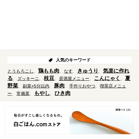
人気のキーワード
鶏もも肉
きゅうり
気楽に作れ
とうもろこし
なす
る
枝豆
こんにゃく
夏
ズッキーニ
居酒屋メニュー
野菜
豚肉
副菜×5分以内
手作りおやつ
喫茶店メニュ
もやし
ひき肉
ー
常備菜