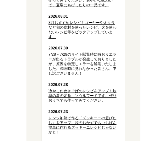
作ってみてください。爽やかな味わい
で、夏場にもぴったりの一品です。
2026.08.01
8月おすすめレシピ！ゴーヤーやオクラ
など旬の食材を使ったレシピ、火を使わ
ないレシピ等をピックアップしていま
す。
2026.07.30
7/28～7/29のサイト閲覧時に時おりエラ
ーが出るトラブルが発生しておりました
が、原因を特定しエラーを解消いたしま
した。調理時に見れなかった皆さん、申
し訳ございません！
2026.07.28
冷やしたぬきそばのレシピをアップ！岐
阜の夏の定番、ソウルフードです。ぜひ
おうちでも作ってみてください。
2026.07.23
レンジ加熱で作る「ズッキーニの煮びた
し」をアップ。和のおかずでもいちばん
簡単に作れるズッキーニレシピじゃない
かと！