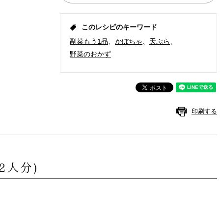
このレシピのキーワード
副菜もう1品
かぼちゃ
天ぷら
野菜のおかず
印刷する
(2人分)