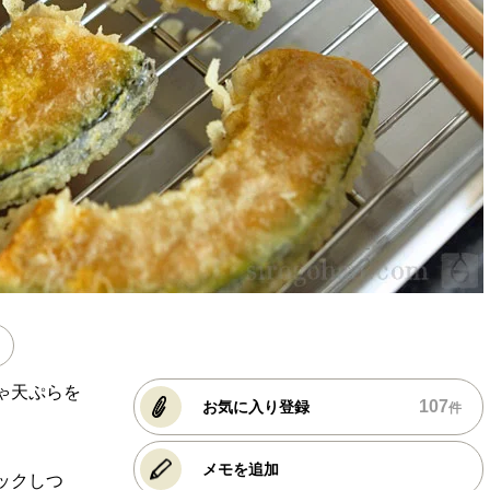
ゃ天ぷらを
107
お気に入り登録
件
メモを追加
ックしつ