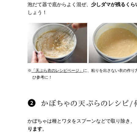
泡だて器で底からよく混ぜ、
少しダマが残るくら
しょう！
※
「天ぷら衣のレシピページ」
に、粘りを出さない衣の作り
ひ参考に！
かぼちゃの天ぷらのレシピ/
かぼちゃは種とワタをスプーンなどで取り除き、
ります
。