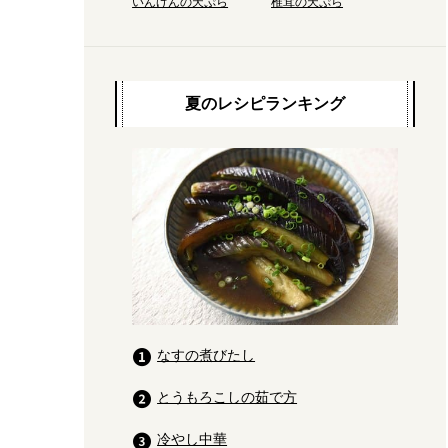
いんげんの天ぷら
椎茸の天ぷら
夏のレシピランキング
なすの煮びたし
とうもろこしの茹で方
冷やし中華