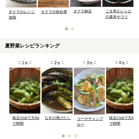
オクラ納豆
ごま和えレシピ
オクラの炒め煮
オクラのレンジ
の基本やコツ
加熱
夏野菜レシピランキング
枝豆のゆで方/ゆ
なすの煮びたし
枝豆のゆで方/ゆ
ゴーヤチャンプ
で時間
で時間
ルー