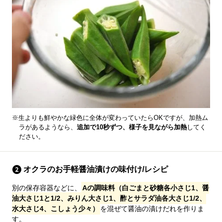
※生よりも鮮やかな緑色に全体が変わっていたらOKですが、加熱ム
ラがあるようなら、
追加で10秒ずつ、様子を見ながら加熱
してく
ださい。
オクラのお手軽醤油漬けの味付け/レシピ
別の保存容器などに、
Aの調味料（白ごまと砂糖各小さじ1、醤
油大さじ1と1/2、みりん大さじ1、酢とサラダ油各大さじ1/2、
水大さじ4、こしょう少々）
を混ぜて醤油の漬けだれを作りま
す。