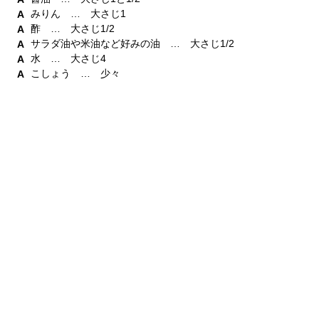
みりん … 大さじ1
酢 … 大さじ1/2
サラダ油や米油など好みの油 … 大さじ1/2
水 … 大さじ4
こしょう … 少々