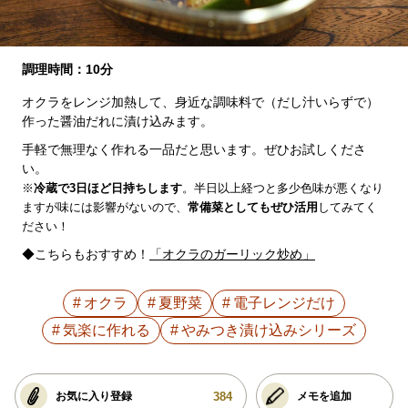
調理時間：10分
オクラをレンジ加熱して、身近な調味料で（だし汁いらずで）
作った醤油だれに漬け込みます。
手軽で無理なく作れる一品だと思います。ぜひお試しくださ
い。
※
冷蔵で3日ほど日持ちします
。半日以上経つと多少色味が悪くなり
ますが味には影響がないので、
常備菜としてもぜひ活用
してみてく
ださい！
◆こちらもおすすめ！
「オクラのガーリック炒め」
オクラ
夏野菜
電子レンジだけ
気楽に作れる
やみつき漬け込みシリーズ
384
お気に入り登録
メモを追加