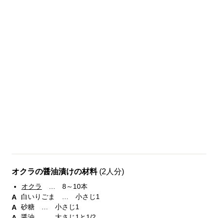
オクラの醤油漬けの材料
(2人分)
オクラ
… 8～10本
白いりごま … 小さじ1
砂糖 … 小さじ1
醤油 … 大さじ1と1/2