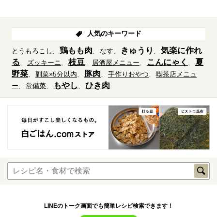
人気のキーワード
鶏もも肉
きゅうり
気楽に作れ
とうもろこし
なす
る
枝豆
こんにゃく
夏
ズッキーニ
居酒屋メニュー
野菜
豚肉
副菜×5分以内
手作りおやつ
喫茶店メニュ
もやし
ひき肉
ー
常備菜
LINEのトーク画面でも簡単レシピ検索できます！