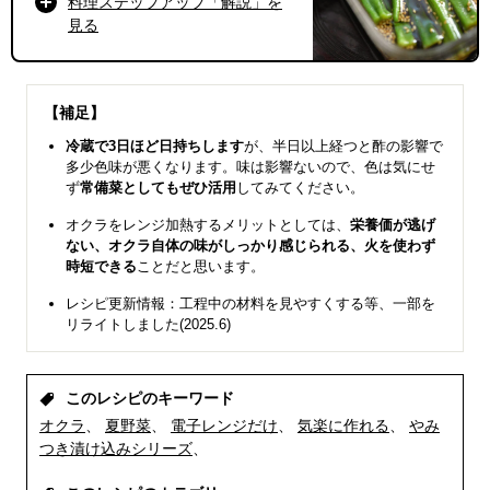
料理ステップアップ「解説」を
見る
【補足】
冷蔵で3日ほど日持ちします
が、半日以上経つと酢の影響で
多少色味が悪くなります。味は影響ないので、色は気にせ
ず
常備菜としてもぜひ活用
してみてください。
オクラをレンジ加熱するメリットとしては、
栄養価が逃げ
ない、オクラ自体の味がしっかり感じられる、火を使わず
時短できる
ことだと思います。
レシピ更新情報：工程中の材料を見やすくする等、一部を
リライトしました(2025.6)
このレシピのキーワード
オクラ
夏野菜
電子レンジだけ
気楽に作れる
やみ
つき漬け込みシリーズ