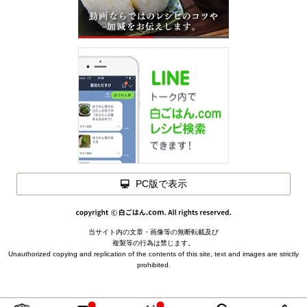
PC版で表示
閉じる
当サイト内の文章・画像等の無断転載及び
メモを
複製等の行為は禁じます。
材料を
閉じる
Unauthorized copying and replication of the contents of this site, text and images are strictly
閉じる
prohibited.
下ごしらえ
えびの背ワタを取り除く