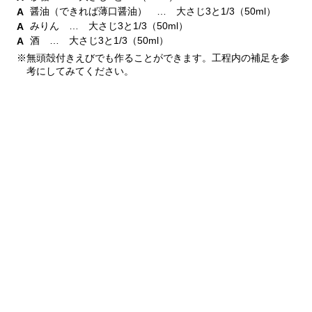
醤油（できれば薄口醤油） … 大さじ3と1/3（50ml）
みりん … 大さじ3と1/3（50ml）
酒 … 大さじ3と1/3（50ml）
※無頭殻付きえびでも作ることができます。工程内の補足を参
考にしてみてください。