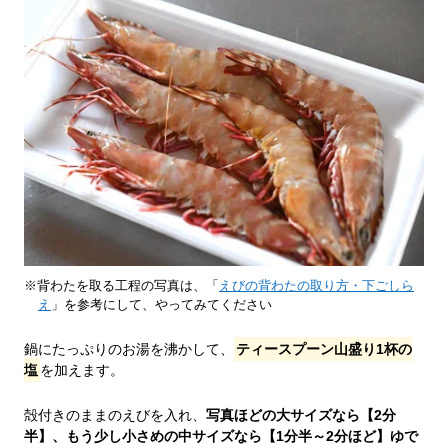
※背わたを取る工程の写真は、「
えびの背わたの取り方・下ごしら
え
」を参考にして、やってみてください
鍋にたっぷりのお湯を沸かして、
ティースプーン山盛り1杯の
塩
を加えます。
殻付きのままのえびを入れ、
写真ほどの大サイズなら【2分
半】、もう少し小さめの中サイズなら【1分半～2分ほど】ゆで