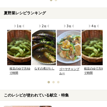
夏野菜レシピランキング
枝豆のゆで方/ゆ
なすの煮びたし
枝豆のゆで方/ゆ
ゴーヤチャンプ
で時間
で時間
ルー
このレシピが使われている献立・特集