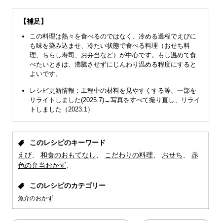
【補足】
この料理は熱々を食べるのではなく、冷める過程でえびに
も味を染み込ませ、冷たい状態で食べる料理（おせち料
理、ちらし寿司、お弁当など）が中心です。もし温めて食
べたいときは、沸騰させずにじんわり温める程度にすると
よいです。
レシピ更新情報：工程中の材料を見やすくする等、一部を
リライトしました(2025.7)←写真をすべて撮り直し、リライ
トしました（2023.1）
このレシピのキーワード
えび
和食のおもてなし
こだわりの料理
おせち
赤
色の弁当おかず
このレシピのカテゴリー
魚介のおかず