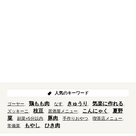
人気のキーワード
鶏もも肉
きゅうり
気楽に作れる
ゴーヤー
なす
枝豆
こんにゃく
夏野
ズッキーニ
居酒屋メニュー
菜
豚肉
副菜×5分以内
手作りおやつ
喫茶店メニュー
もやし
ひき肉
常備菜