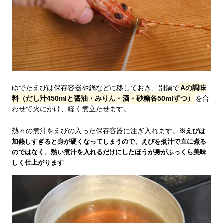
ゆでたえびは保存容器や鍋などに移しておき、別鍋で
Aの調味
料（だし汁450mlと醤油・みりん・酒・砂糖各50mlずつ）
を合
わせて火にかけ、軽く煮立たせます。
熱々の煮汁をえびの入った保存容器に注ぎ入れます。
※えびは
加熱しすぎると身が硬くなってしまうので、えびを煮汁で直に煮る
のではなく、熱い煮汁を入れるだけにしたほうが身がふっくら美味
しく仕上がります