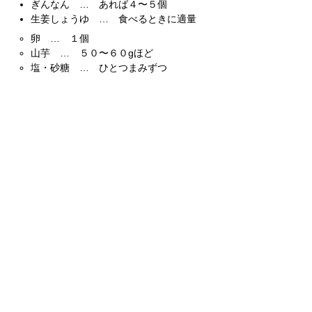
ぎんなん … あれば４〜５個
生姜しょうゆ … 食べるときに適量
卵 … １個
山芋 … ５０〜６０gほど
塩・砂糖 … ひとつまみずつ