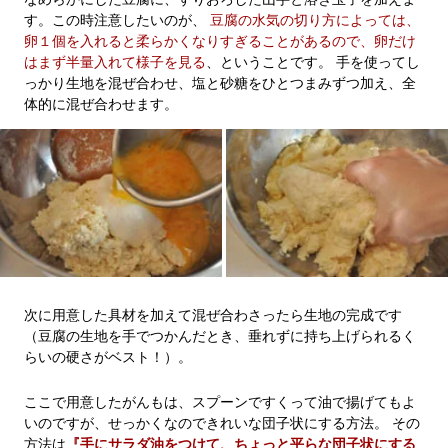
す。この時注意したいのが、
豆腐の水気の切り方によっては、
卵１個を入れると柔らかくなりすぎることがあるので、卵だけ
はまず半量入れて様子を見る
、ということです。 手を使ってし
っかり生地を混ぜ合わせ、塩と砂糖をひとつまみずつ加え、全
体的に混ぜ合わせます。
次に用意した具材を加えて混ぜ合わさったら生地の完成です
（豆腐の生地を手でつかんだとき、垂れずに持ち上げられるく
らいの硬さがベスト！）。
ここで用意したがんもは、スプーンですくって油で揚げてもよ
いのですが、せっかくなのできれいな団子状にする方法。 その
方法は
『手にサラダ油をつけて、ちょっと平らな団子状にする