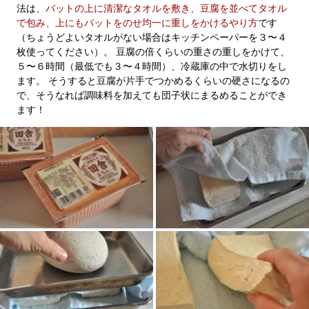
法は、
バットの上に清潔なタオルを敷き、豆腐を並べてタオル
で包み、上にもバットをのせ均一に重しをかけるやり方
です
（ちょうどよいタオルがない場合はキッチンペーパーを３〜４
枚使ってください）。 豆腐の倍くらいの重さの重しをかけて、
５〜６時間（最低でも３〜４時間）、冷蔵庫の中で水切りをし
ます。 そうすると豆腐が片手でつかめるくらいの硬さになるの
で、そうなれば調味料を加えても団子状にまるめることができ
ます！