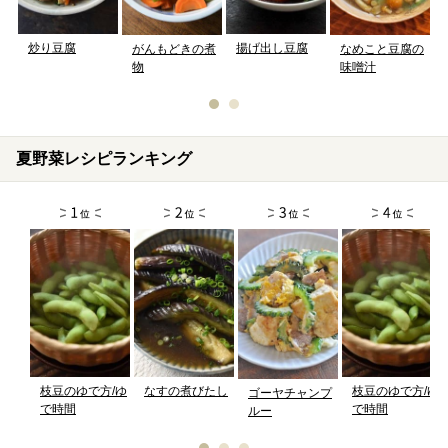
揚げ出し豆腐
炒り豆腐
がんもどきの煮
なめこと豆腐の
物
味噌汁
夏野菜レシピランキング
枝豆のゆで方/ゆ
なすの煮びたし
枝豆のゆで方/ゆ
ゴーヤチャンプ
で時間
で時間
ルー