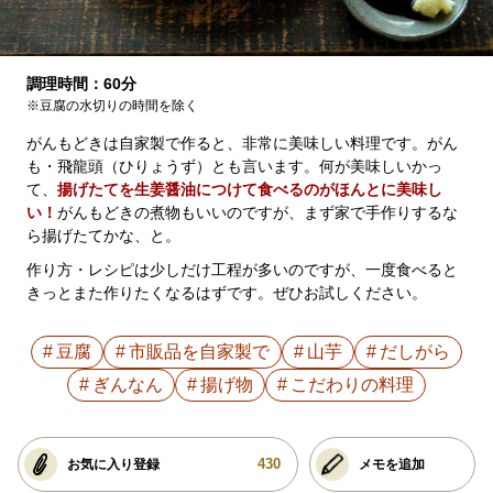
調理時間：60分
※豆腐の水切りの時間を除く
がんもどきは自家製で作ると、非常に美味しい料理です。がん
も・飛龍頭（ひりょうず）とも言います。何が美味しいかっ
て、
揚げたてを生姜醤油につけて食べるのがほんとに美味し
い！
がんもどきの煮物もいいのですが、まず家で手作りするな
ら揚げたてかな、と。
作り方・レシピは少しだけ工程が多いのですが、一度食べると
きっとまた作りたくなるはずです。ぜひお試しください。
豆腐
市販品を自家製で
山芋
だしがら
ぎんなん
揚げ物
こだわりの料理
430
お気に入り登録
メモを追加