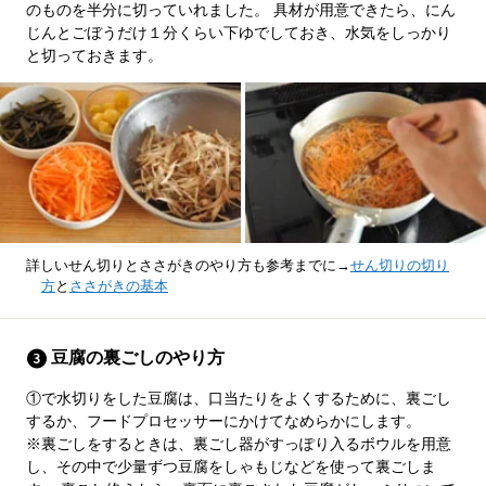
のものを半分に切っていれました。 具材が用意できたら、にん
じんとごぼうだけ１分くらい下ゆでしておき、水気をしっかり
と切っておきます。
詳しいせん切りとささがきのやり方も参考までに→
せん切りの切り
方
と
ささがきの基本
豆腐の裏ごしのやり方
①で水切りをした豆腐は、口当たりをよくするために、裏ごし
するか、フードプロセッサーにかけてなめらかにします。
※裏ごしをするときは、裏ごし器がすっぽり入るボウルを用意
し、その中で少量ずつ豆腐をしゃもじなどを使って裏ごしま