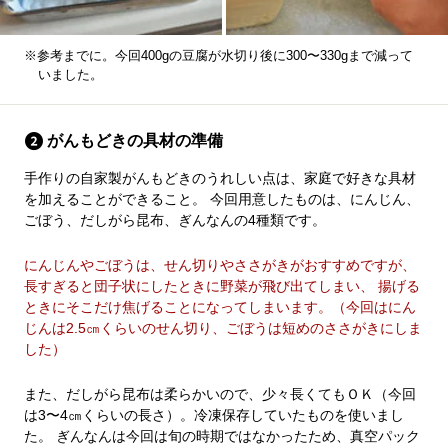
※参考までに。今回400gの豆腐が水切り後に300〜330gまで減って
いました。
がんもどきの具材の準備
手作りの自家製がんもどきのうれしい点は、家庭で好きな具材
を加えることができること。 今回用意したものは、にんじん、
ごぼう、だしがら昆布、ぎんなんの4種類です。
にんじんやごぼうは、せん切りやささがきがおすすめですが、
長すぎると団子状にしたときに野菜が飛び出てしまい、 揚げる
ときにそこだけ焦げることになってしまいます。（今回はにん
じんは2.5㎝くらいのせん切り、ごぼうは短めのささがきにしま
した）
また、だしがら昆布は柔らかいので、少々長くてもＯＫ（今回
は3〜4㎝くらいの長さ）。冷凍保存していたものを使いまし
た。 ぎんなんは今回は旬の時期ではなかったため、真空パック