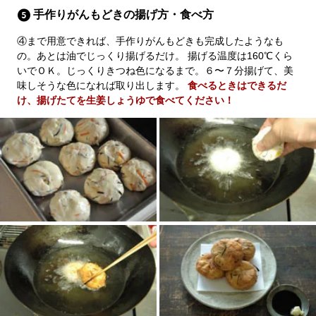
手作りがんもどきの揚げ方・食べ方
④まで用意できれば、手作りがんもどきも完成したようなも
の。あとは油でじっくり揚げるだけ。 揚げる温度は160℃くら
いでＯＫ。じっくりきつね色になるまで。６〜７分揚げて、美
味しそうな色になれば取り出します。
食べるときはできるだ
け、揚げたてを生姜しょうゆで食べてください！