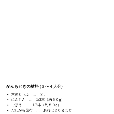
がんもどきの材料
(３〜４人分)
木綿とうふ … ２丁
にんじん … 1/3本（約５０g）
ごぼう … 1/3本（約５０g）
だしがら昆布 … あれば２０ｇほど