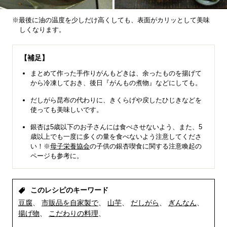
※最後に油の温度を少しだけ高くしても、表面がカリッとして美味
しくなります。
【補足】
まとめて作った手作りがんもどきは、余ったものを揚げて
から冷凍しておき、後日『がんもの煮物』などにしても。
だしがら昆布の代わりに、きくらげや戻したひじきなどを
使っても美味しいです。
銀杏は5歳以下のお子さんには食べさせないよう、また、5
歳以上でも一度に多くの量を食べないよう注意してくださ
い！※
母子栄養協会
の子供の銀杏喫食に関する注意喚起の
ページも参考に。
このレシピのキーワード
豆腐
市販品を自家製で
山芋
だしがら
ぎんなん
揚げ物
こだわりの料理