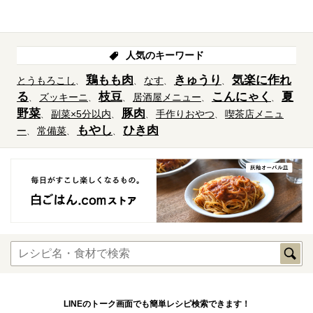
人気のキーワード
鶏もも肉
きゅうり
気楽に作れ
とうもろこし
なす
る
枝豆
こんにゃく
夏
ズッキーニ
居酒屋メニュー
野菜
豚肉
副菜×5分以内
手作りおやつ
喫茶店メニュ
もやし
ひき肉
ー
常備菜
LINEのトーク画面でも簡単レシピ検索できます！