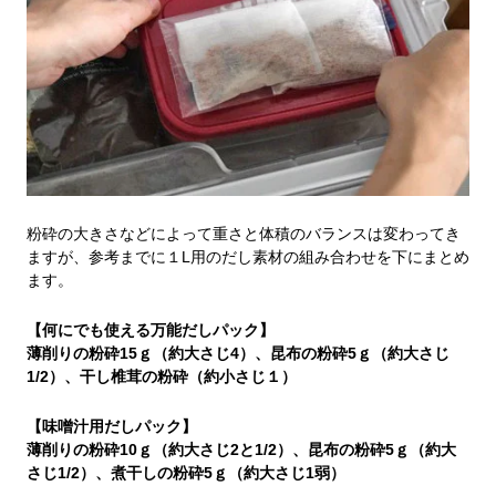
粉砕の大きさなどによって重さと体積のバランスは変わってき
ますが、参考までに１L用のだし素材の組み合わせを下にまとめ
ます。
【何にでも使える万能だしパック】
薄削りの粉砕15ｇ（約大さじ4）、昆布の粉砕5ｇ（約大さじ
1/2）、干し椎茸の粉砕（約小さじ１）
【味噌汁用だしパック】
薄削りの粉砕10ｇ（約大さじ2と1/2）、昆布の粉砕5ｇ（約大
さじ1/2）、煮干しの粉砕5ｇ（約大さじ1弱）