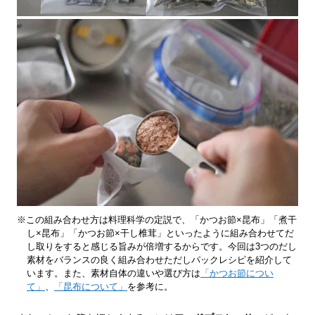
※この組み合わせ方は料理科学の定説で、「かつお節×昆布」「煮干
し×昆布」「かつお節×干し椎茸」といったように組み合わせてだ
し取りをすると感じる旨みが倍増するからです。今回は3つのだし
素材をバランスの良く組み合わせただしパックレシピを紹介して
います。また、素材自体の違いや選び方は
「かつお節につい
て」
、
「昆布について」
を参考に。