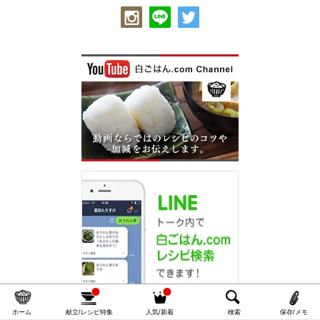
材料を
閉じる
メモを
閉じる
自家製だしパックの材料
(作りやす分量で)
【1Ｌ分の万能のだしパックレシピ】
かつお薄削りの粉砕 … 15ｇ（約大さじ4）
PC版で表示
昆布の粉砕 … 5ｇ（約大さじ1/2）
ホーム
献立/レシピ特集
人気/新着
検索
保存/メモ