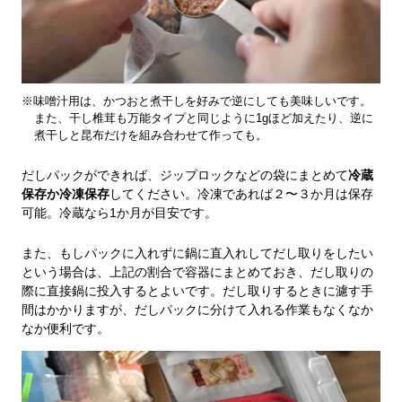
※味噌汁用は、かつおと煮干しを好みで逆にしても美味しいです。
また、干し椎茸も万能タイプと同じように1gほど加えたり、逆に
煮干しと昆布だけを組み合わせて作っても。
だしパックができれば、ジップロックなどの袋にまとめて
冷蔵
保存か冷凍保存
してください。冷凍であれば２〜３か月は保存
可能。冷蔵なら1か月が目安です。
また、もしパックに入れずに鍋に直入れしてだし取りをしたい
という場合は、上記の割合で容器にまとめておき、だし取りの
際に直接鍋に投入するとよいです。だし取りするときに濾す手
間はかかりますが、だしパックに分けて入れる作業もなくなか
なか便利です。