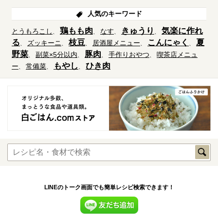
人気のキーワード
鶏もも肉
きゅうり
気楽に作れ
とうもろこし
なす
る
枝豆
こんにゃく
夏
ズッキーニ
居酒屋メニュー
野菜
豚肉
副菜×5分以内
手作りおやつ
喫茶店メニュ
もやし
ひき肉
ー
常備菜
LINEのトーク画面でも簡単レシピ検索できます！