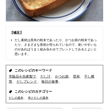
【補足】
だし素材は昆布の粉末であったり、かつお節の粉末であっ
たり、さまざまな形状が売られているので、使いやすいも
のがあればうまく組み合わせてブレンドしてみるとよいと
思います。
このレシピのキーワード
市販品を自家製で
だし汁
かつお節
昆布
干し椎
茸
だしブレンド
毎日の食事
このレシピのカテゴリー
だしの基本
米とだしの基本