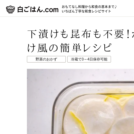
下漬けも昆布も不要！
け風の簡単レシピ
野菜のおかず
冷蔵で3～4日保存可能