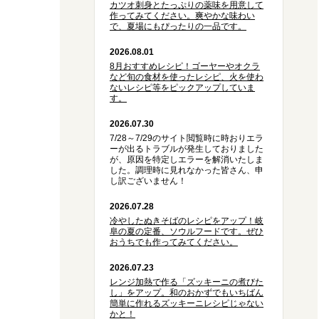
カツオ刺身とたっぷりの薬味を用意して
作ってみてください。爽やかな味わい
で、夏場にもぴったりの一品です。
2026.08.01
8月おすすめレシピ！ゴーヤーやオクラ
など旬の食材を使ったレシピ、火を使わ
ないレシピ等をピックアップしていま
す。
2026.07.30
7/28～7/29のサイト閲覧時に時おりエラ
ーが出るトラブルが発生しておりました
が、原因を特定しエラーを解消いたしま
した。調理時に見れなかった皆さん、申
し訳ございません！
2026.07.28
冷やしたぬきそばのレシピをアップ！岐
阜の夏の定番、ソウルフードです。ぜひ
おうちでも作ってみてください。
2026.07.23
レンジ加熱で作る「ズッキーニの煮びた
し」をアップ。和のおかずでもいちばん
簡単に作れるズッキーニレシピじゃない
かと！