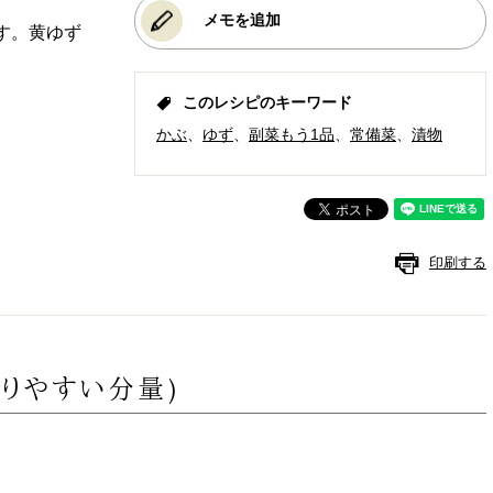
メモを追加
す。黄ゆず
このレシピのキーワード
かぶ
ゆず
副菜もう1品
常備菜
漬物
印刷する
作りやすい分量)