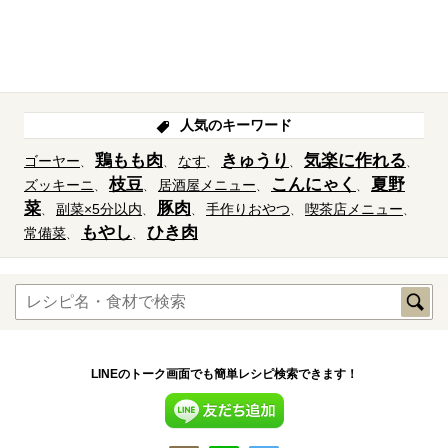
人気のキーワード
鶏もも肉
きゅうり
気楽に作れる
ゴーヤー
なす
枝豆
こんにゃく
夏野
ズッキーニ
居酒屋メニュー
菜
豚肉
副菜×5分以内
手作りおやつ
喫茶店メニュー
もやし
ひき肉
常備菜
LINEのトーク画面でも簡単レシピ検索できます！