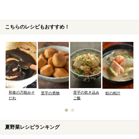
こちらのレシピもおすすめ！
和食の万能みそ
里芋の炊き込み
里芋の煮物
鮭の粕汁
だれ
ご飯
夏野菜レシピランキング