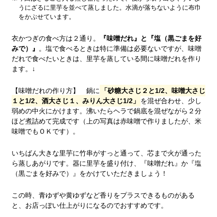
うにざるに里芋を並べて蒸しました。水滴が落ちないように布巾
をかぶせています。
衣かつぎの食べ方は２通り。
『味噌だれ』と『塩（黒ごまを好
みで）』
。塩で食べるときは特に準備は必要ないですが、味噌
だれで食べたいときは、里芋を蒸している間に味噌だれを作り
ます。↓
【味噌だれの作り方】 鍋に
「砂糖大さじ２と1/2、味噌大さじ
１と1/2、酒大さじ１、みりん大さじ1/2」
を混ぜ合わせ、少し
弱めの中火にかけます。沸いたらヘラで鍋底を混ぜながら２分
ほど煮詰めて完成です（上の写真は赤味噌で作りましたが、米
味噌でもＯＫです）。
いちばん大きな里芋に竹串がすっと通って、芯まで火が通った
ら蒸しあがりです。器に里芋を盛り付け、『味噌だれ』か『塩
（黒ごまを好みで）』をかけていただきましょう！
この時、青ゆずや黄ゆずなど香りをプラスできるものがある
と、お店っぽい仕上がりになるのでおすすめです。