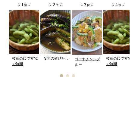
枝豆のゆで方/ゆ
なすの煮びたし
枝豆のゆで方/ゆ
ゴーヤチャンプ
で時間
で時間
ルー