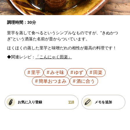
調理時間：30分
里芋を蒸して食べるというシンプルなものですが、"きぬかつ
ぎ"という洒落た名前が昔からついています。
ほくほくの蒸した里芋と味噌だれの相性が最高の料理です！
◆関連レシピ：
「こんにゃく田楽」
里芋
みそ味
ゆず
田楽
簡単おつまみ
酒に合う
118
お気に入り登録
メモを追加