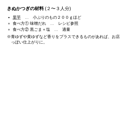
きぬかつぎの材料
(２〜３人分)
里芋
… 小ぶりのもの２００ｇほど
食べ方① 味噌だれ … レシピ参照
食べ方② 黒ごま＋塩 … 適量
※青ゆずや黄ゆずなど香りをプラスできるものがあれば、お店
っぽい仕上がりに。