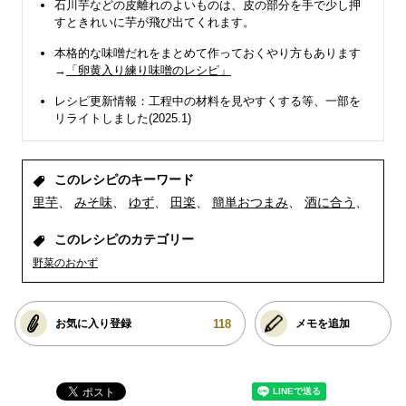
石川芋などの皮離れのよいものは、皮の部分を手で少し押
すときれいに芋が飛び出てくれます。
本格的な味噌だれをまとめて作っておくやり方もあります
→
「卵黄入り練り味噌のレシピ」
レシピ更新情報：工程中の材料を見やすくする等、一部を
リライトしました(2025.1)
このレシピのキーワード
里芋
みそ味
ゆず
田楽
簡単おつまみ
酒に合う
このレシピのカテゴリー
野菜のおかず
118
お気に入り登録
メモを追加