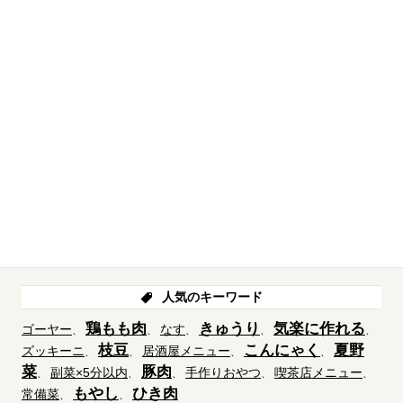
人気のキーワード
鶏もも肉
きゅうり
気楽に作れる
ゴーヤー
なす
枝豆
こんにゃく
夏野
ズッキーニ
居酒屋メニュー
菜
豚肉
副菜×5分以内
手作りおやつ
喫茶店メニュー
もやし
ひき肉
常備菜