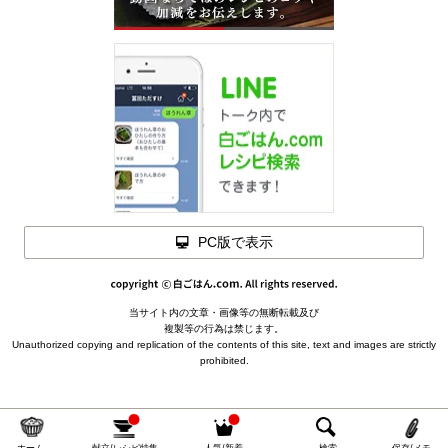
材料を
閉じる
PC版で表示
いわしの南蛮漬けの材料
(２人分)
いわし（開いたもの） … 200ｇ
閉じる
※※頭と中骨を取り除いて開いた状態の重さです。やや小ぶりな
当サイト内の文章・画像等の無断転載及び
メモを
いわし6尾ほどが目安。
複製等の行為は禁じます。
閉じる
ピーマン … １個
Unauthorized copying and replication of the contents of this site, text and images are strictly
下ごしらえ
prohibited.
カラーピーマン（赤・黄） … 各1/3個ほど
片栗粉 … 適量
昆布を水につけておく
サラダ油 … 小さじ１
南蛮酢
を作って冷ましておく
【 南蛮酢の材料 】