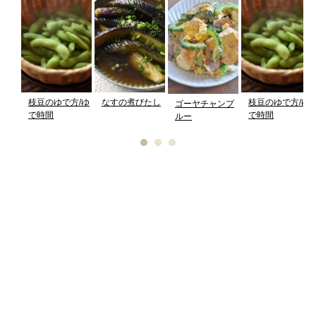
枝豆のゆで方/ゆ
なすの煮びたし
枝豆のゆで方/ゆ
ゴーヤチャンプ
で時間
で時間
ルー