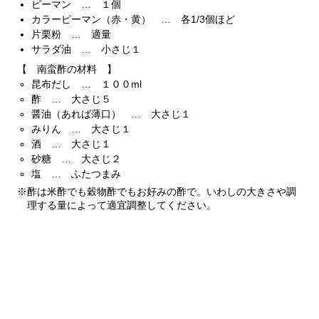
ピーマン … １個
カラーピーマン（赤・黄） … 各1/3個ほど
片栗粉 … 適量
サラダ油 … 小さじ１
【 南蛮酢の材料 】
昆布だし … １００ml
酢 … 大さじ５
醤油（あれば薄口） … 大さじ１
みりん … 大さじ１
酒 … 大さじ１
砂糖 … 大さじ２
塩 … ふたつまみ
※酢は米酢でも穀物酢でもお好みの酢で。いわしの大きさや調
理する量によって適宜調整してください。