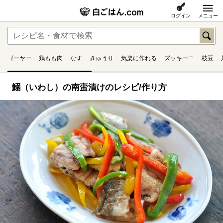
ログイン
メニュー
ゴーヤー
鶏もも肉
なす
きゅうり
気楽に作れる
ズッキーニ
枝豆
鰯（いわし）の南蛮漬けのレシピ/作り方