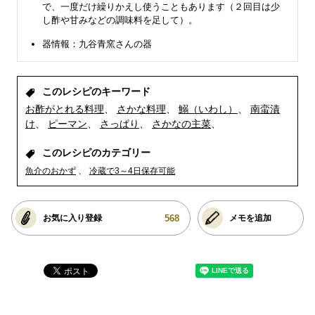
で、一度だけ繰りかえし使うこともあります（２回目は少
し酢や甘みなどの調味料を足して）。
器情報：九谷青窯さんの器
このレシピのキーワード
お酢がとれる料理
さかな料理
鰯（いわし）
南蛮漬
け
ピーマン
さっぱり
さかなの主菜
このレシピのカテゴリー
魚介のおかず
冷蔵で3～4日保存可能
568
お気に入り登録
メモを追加