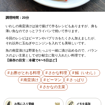
調理時間：20分
いわしの南蛮漬けは油で揚げて作るレシピもありますが、身も
薄い魚なのでさっとフライパンで焼いて作ります。
今回のレシピはピーマンやパプリカをたくさん加えましたが、
それ以外に玉ねぎやニンジンを入れても美味しいです。
魚の南蛮漬けは野菜をたっぷり一緒に漬け込めるので、バラン
スのよい主菜としてぜひ献立に取り入れたい料理です。
【保存の目安：冷蔵で4〜5日ほど】
お酢がとれる料理
さかな料理
鰯（いわし）
南蛮漬け
ピーマン
さっぱり
さかなの主菜
568
お気に入り登録
メモを追加