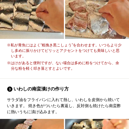
※私が青魚にはよく“粗挽き黒こしょう”を合わせます。いつもより少
し多めに振りかけてピリッとアクセントをつけても美味しいと思
います。
※はけがあると便利ですが、ない場合は多めに粉をつけてから、余
分な粉を軽く叩き落とすとよいです。
いわしの南蛮漬けの作り方
サラダ油をフライパンに入れて熱し、いわしを皮側から焼いて
いきます。 焼き色がついたら裏返し、反対側も焼けたら南蛮酢
に熱いうちに漬け込みます。