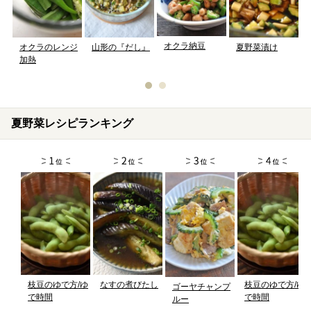
オクラ納豆
山形の『だし』
オクラのレンジ
夏野菜漬け
加熱
夏野菜レシピランキング
枝豆のゆで方/ゆ
なすの煮びたし
枝豆のゆで方/ゆ
ゴーヤチャンプ
で時間
で時間
ルー