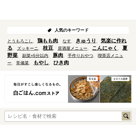
人気のキーワード
鶏もも肉
きゅうり
気楽に作れ
とうもろこし
なす
る
枝豆
こんにゃく
夏
ズッキーニ
居酒屋メニュー
野菜
豚肉
副菜×5分以内
手作りおやつ
喫茶店メニュ
もやし
ひき肉
ー
常備菜