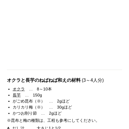
オクラと長芋のねばねば和えの材料
(3～4人分)
オクラ
… 8～10本
長芋
… 150g
がごめ昆布（※） … 2gほど
カリカリ梅（※） … 30gほど
かつお削り節 … 2gほど
※昆布と梅の種類は、工程も参考にしてください。
だし汁 … 大さじ1と1/2