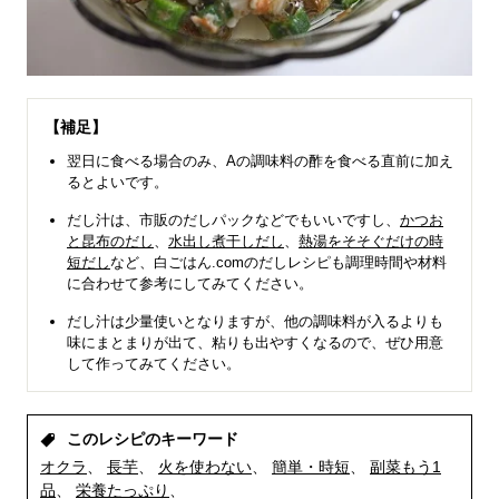
【補足】
翌日に食べる場合のみ、Aの調味料の酢を食べる直前に加え
るとよいです。
だし汁は、市販のだしパックなどでもいいですし、
かつお
と昆布のだし
、
水出し煮干しだし
、
熱湯をそそぐだけの時
短だし
など、白ごはん.comのだしレシピも調理時間や材料
に合わせて参考にしてみてください。
だし汁は少量使いとなりますが、他の調味料が入るよりも
味にまとまりが出て、粘りも出やすくなるので、ぜひ用意
して作ってみてください。
このレシピのキーワード
オクラ
長芋
火を使わない
簡単・時短
副菜もう1
品
栄養たっぷり