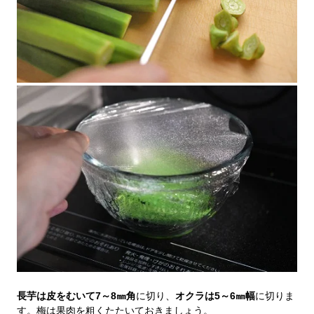
長芋は皮をむいて7～8㎜角
に切り、
オクラは5～6㎜幅
に切りま
す。梅は果肉を粗くたたいておきましょう。