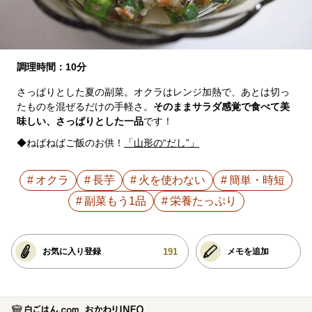
調理時間：10分
さっぱりとした夏の副菜。オクラはレンジ加熱で、あとは切っ
たものを混ぜるだけの手軽さ。
そのままサラダ感覚で食べて美
味しい、さっぱりとした一品
です！
◆ねばねばご飯のお供！
「山形の“だし”」
オクラ
長芋
火を使わない
簡単・時短
副菜もう1品
栄養たっぷり
191
お気に入り登録
メモを追加