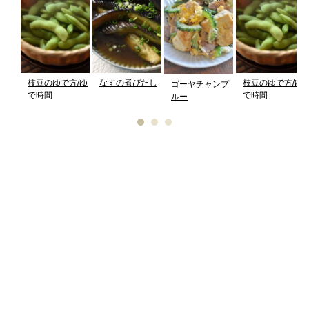
枝豆のゆで方/ゆ
なすの煮びたし
枝豆のゆで方/ゆ
ゴーヤチャンプ
で時間
で時間
ルー