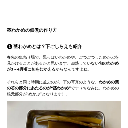
茎わかめの佃煮の作り方
茎わかめとは？下ごしらえも紹介
春先の魚売り場で、黒っぽいわかめや、ごつごつしためかぶを
見かけることがあるかと思います。加熱していない
旬のわかめ
が3～4月頃に旬をむかえる
からなんですよね。
それらと同じ時期に並ぶのが、下の写真のような、
わかめの葉
の芯の部分にあたるのが“茎わかめ”
です（ちなみに、わかめの
根元部分が“めかぶ”となります）。