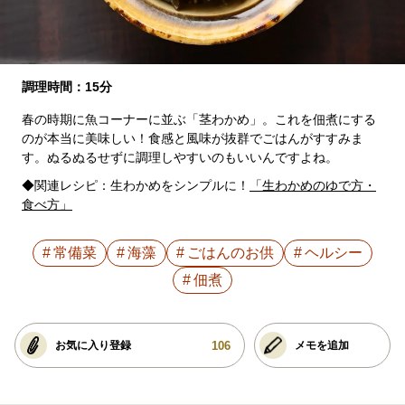
調理時間：15分
春の時期に魚コーナーに並ぶ「茎わかめ」。これを佃煮にする
のが本当に美味しい！食感と風味が抜群でごはんがすすみま
す。ぬるぬるせずに調理しやすいのもいいんですよね。
◆関連レシピ：生わかめをシンプルに！
「生わかめのゆで方・
食べ方」
常備菜
海藻
ごはんのお供
ヘルシー
佃煮
106
お気に入り登録
メモを追加