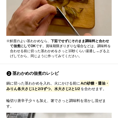
※鮮度のよい茎わかめなら、
下茹でせずにそのまま調味料と合わせ
て佃煮にしてOK
です。賞味期限ぎりぎりな場合などは、調味料を
合わせる前に切った茎わかめをさっと10秒くらい湯通し→ざる上
げしてから、同じように作ってみてください。
茎わかめの佃煮のレシピ
鍋に切った茎わかめを入れ、火にかける前に
Aの砂糖・醤油・
みりん各大さじ1と2/3ずつ、水大さじ2と1/2
を合わせます。
輪切り唐辛子少々も加え、箸でさっと調味料を溶かし混ぜま
す。