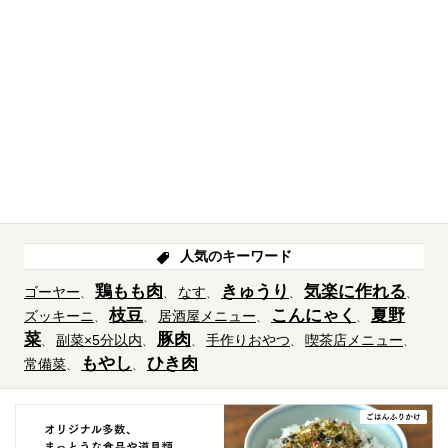
人気のキーワード
鶏もも肉
きゅうり
気楽に作れる
ゴーヤー
なす
枝豆
こんにゃく
夏野
ズッキーニ
居酒屋メニュー
菜
豚肉
副菜×5分以内
手作りおやつ
喫茶店メニュー
もやし
ひき肉
常備菜