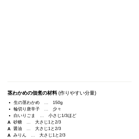
茎わかめの佃煮の材料
(作りやすい分量)
生の茎わかめ … 150g
輪切り唐辛子 … 少々
白いりごま … 小さじ1/3ほど
砂糖 … 大さじ1と2/3
醤油 … 大さじ1と2/3
みりん … 大さじ1と2/3