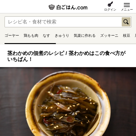
ログイン
メニュー
ゴーヤー
鶏もも肉
なす
きゅうり
気楽に作れる
ズッキーニ
枝豆
茎わかめの佃煮のレシピ / 茎わかめはこの食べ方が
いちばん！