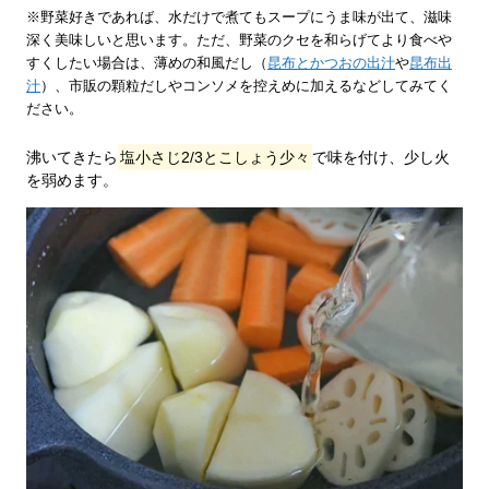
※野菜好きであれば、水だけで煮てもスープにうま味が出て、滋味
深く美味しいと思います。ただ、野菜のクセを和らげてより食べや
すくしたい場合は、薄めの和風だし（
昆布とかつおの出汁
や
昆布出
汁
）、市販の顆粒だしやコンソメを控えめに加えるなどしてみてく
ださい。
沸いてきたら
塩小さじ2/3とこしょう少々
で味を付け、少し火
を弱めます。