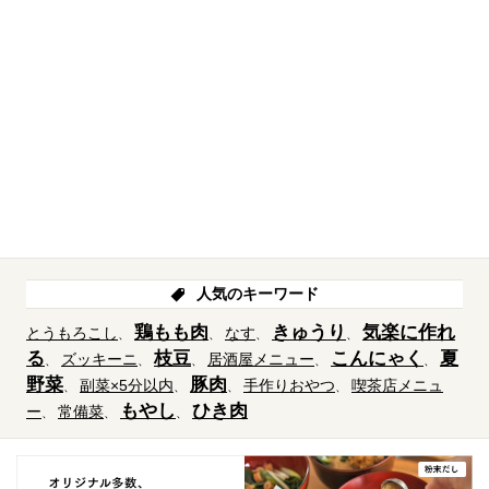
人気のキーワード
鶏もも肉
きゅうり
気楽に作れ
とうもろこし
なす
る
枝豆
こんにゃく
夏
ズッキーニ
居酒屋メニュー
野菜
豚肉
副菜×5分以内
手作りおやつ
喫茶店メニュ
もやし
ひき肉
ー
常備菜