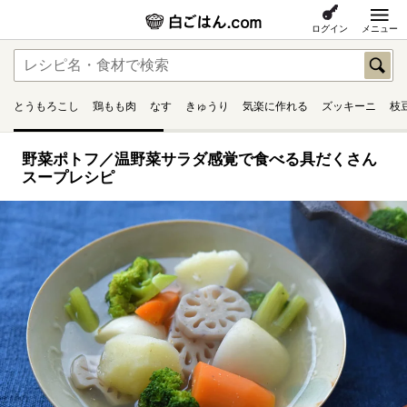
ログイン
メニュー
とうもろこし
鶏もも肉
なす
きゅうり
気楽に作れる
ズッキーニ
枝
野菜ポトフ／温野菜サラダ感覚で食べる具だくさん
スープレシピ