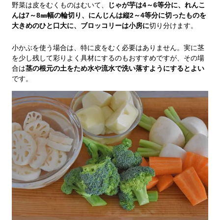
野菜は皮をむくものはむいて、
じゃが芋は4～6等分に、れんこ
んは7～8㎜幅の輪切り、にんじんは縦2～4等分に切ったものを
大きめのひと口大に、ブロッコリーは小房に
切り分けます。
小かぶを使う場合は、特に皮をむく必要はありません。実に茎
を少し残して彩りよく具材にするのもおすすめですが、その場
合は
茎の根元の土をため水や流水で洗い落すようにするとよい
です。