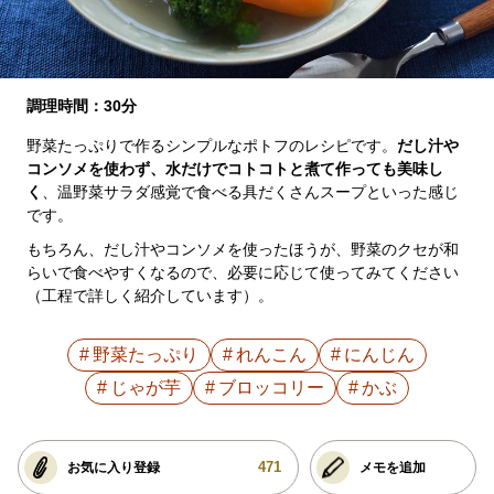
調理時間：30分
野菜たっぷりで作るシンプルなポトフのレシピです。
だし汁や
コンソメを使わず、水だけでコトコトと煮て作っても美味し
く
、温野菜サラダ感覚で食べる具だくさんスープといった感じ
です。
もちろん、だし汁やコンソメを使ったほうが、野菜のクセが和
らいで食べやすくなるので、必要に応じて使ってみてください
（工程で詳しく紹介しています）。
野菜たっぷり
れんこん
にんじん
じゃが芋
ブロッコリー
かぶ
471
お気に入り登録
メモを追加