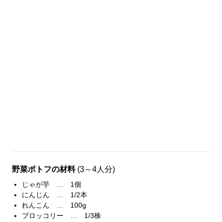
野菜ポトフの材料
(3～4人分)
じゃが芋 … 1個
にんじん … 1/2本
れんこん … 100g
ブロッコリー … 1/3株