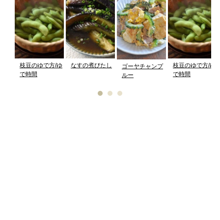
枝豆のゆで方/ゆ
なすの煮びたし
枝豆のゆで方/ゆ
ゴーヤチャンプ
で時間
で時間
ルー