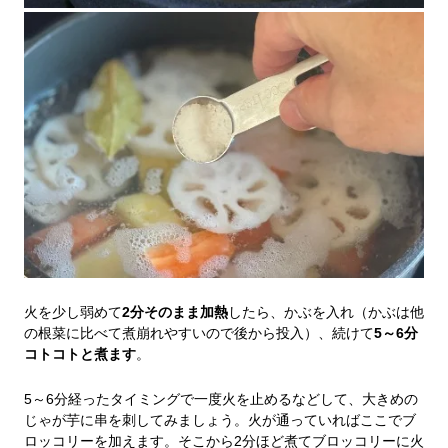
火を少し弱めて
2分そのまま加熱
したら、かぶを入れ（かぶは他
の根菜に比べて煮崩れやすいので後から投入）、続けて
5～6分
コトコトと煮ます
。
5～6分経ったタイミングで一度火を止めるなどして、大きめの
じゃが芋に串を刺してみましょう。火が通っていればここでブ
ロッコリーを加えます。そこから2分ほど煮てブロッコリーに火