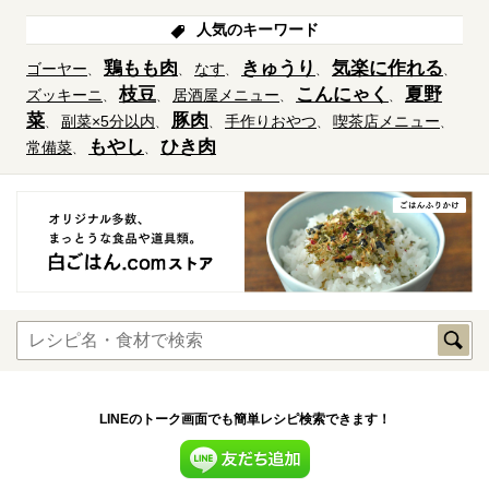
人気のキーワード
鶏もも肉
きゅうり
気楽に作れる
ゴーヤー
なす
枝豆
こんにゃく
夏野
ズッキーニ
居酒屋メニュー
菜
豚肉
副菜×5分以内
手作りおやつ
喫茶店メニュー
もやし
ひき肉
常備菜
LINEのトーク画面でも簡単レシピ検索できます！