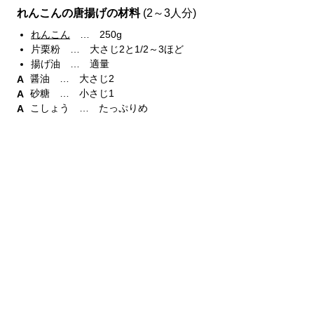
れんこんの唐揚げの材料
(2～3人分)
れんこん
… 250g
片栗粉 … 大さじ2と1/2～3ほど
揚げ油 … 適量
醤油 … 大さじ2
砂糖 … 小さじ1
こしょう … たっぷりめ