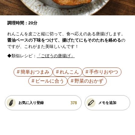
調理時間：20分
れんこんを皮ごと縦に切って、食べ応えのある唐揚げします。
醤油ベースの下味をつけて、揚げたてにもそのたれを絡める
の
ですが、これがまた美味しいんです！
◆類似レシピ：
「ごぼうの唐揚げ」
簡単おつまみ
れんこん
手作りおやつ
ビールに合う
野菜のおかず
378
お気に入り登録
メモを追加