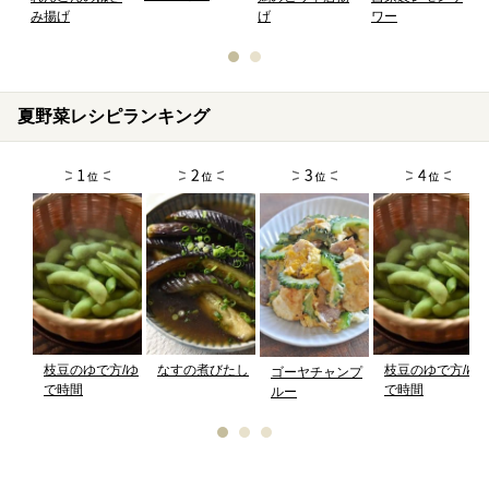
み揚げ
げ
ワー
夏野菜レシピランキング
枝豆のゆで方/ゆ
なすの煮びたし
枝豆のゆで方/ゆ
ゴーヤチャンプ
で時間
で時間
ルー