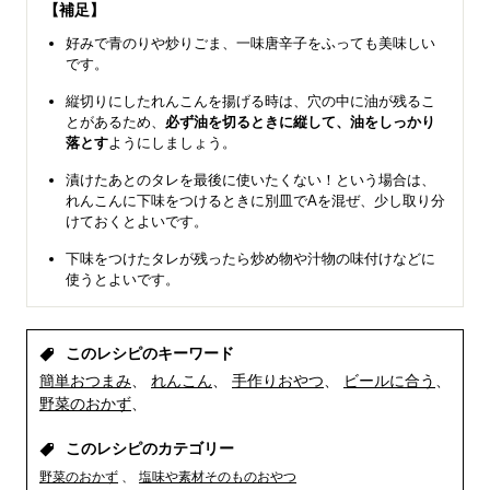
【補足】
好みで青のりや炒りごま、一味唐辛子をふっても美味しい
です。
縦切りにしたれんこんを揚げる時は、穴の中に油が残るこ
とがあるため、
必ず油を切るときに縦して、油をしっかり
落とす
ようにしましょう。
漬けたあとのタレを最後に使いたくない！という場合は、
れんこんに下味をつけるときに別皿でAを混ぜ、少し取り分
けておくとよいです。
下味をつけたタレが残ったら炒め物や汁物の味付けなどに
使うとよいです。
このレシピのキーワード
簡単おつまみ
れんこん
手作りおやつ
ビールに合う
野菜のおかず
このレシピのカテゴリー
野菜のおかず
塩味や素材そのものおやつ