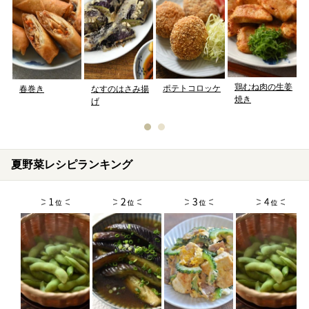
鶏むね肉の生姜
ポテトコロッケ
春巻き
なすのはさみ揚
焼き
げ
夏野菜レシピランキング