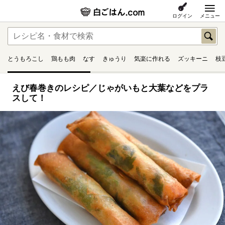
ログイン
メニュー
とうもろこし
鶏もも肉
なす
きゅうり
気楽に作れる
ズッキーニ
枝
えび春巻きのレシピ／じゃがいもと大葉などをプラ
スして！