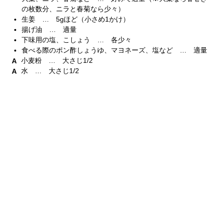
の枚数分、ニラと春菊なら少々）
生姜 … 5gほど（小さめ1かけ）
揚げ油 … 適量
下味用の塩、こしょう … 各少々
食べる際のポン酢しょうゆ、マヨネーズ、塩など … 適量
小麦粉 … 大さじ1/2
水 … 大さじ1/2