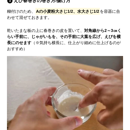
えび春巻きの巻き方/揚げ方
糊付けのため、
Aの小麦粉大さじ1/2、水大さじ1/2
を容器に合
わせて混ぜておきます。
乾いたまな板の上に春巻きの皮を置いて、
対角線から2～3㎝く
らい手前に、じゃがいもを、その手前に大葉を広げ、えびを横
長にのせます
（※気持ち横長に、仕上がり細めに仕上げるのが
おすすめ）