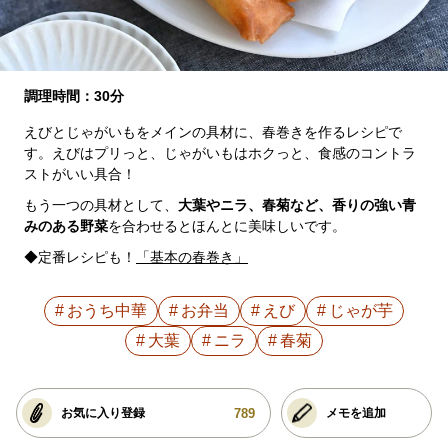
調理時間：30分
えびとじゃがいもをメインの具材に、春巻きを作るレシピで
す。えびはプリっと、じゃがいもはホクっと、食感のコントラ
ストがいい具合！
もう一つの具材として、
大葉やニラ、春菊など、香りの強い青
みのある野菜
を合わせるとほんとに美味しいです。
◆定番レシピも！
「基本の春巻き」
おうち中華
お弁当
えび
じゃが芋
大葉
ニラ
春菊
789
お気に入り登録
メモを追加