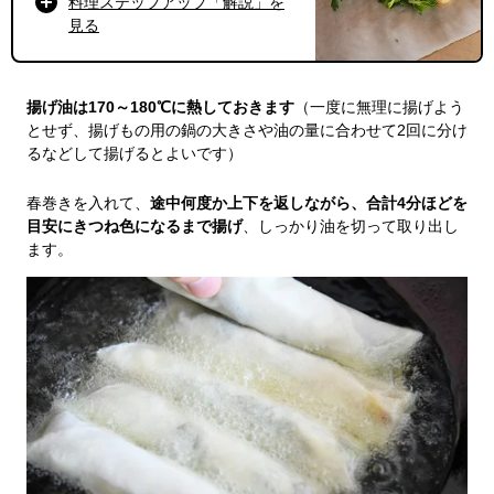
料理ステップアップ「解説」を
見る
揚げ油は170～180℃に熱しておきます
（一度に無理に揚げよう
とせず、揚げもの用の鍋の大きさや油の量に合わせて2回に分け
るなどして揚げるとよいです）
春巻きを入れて、
途中何度か上下を返しながら、合計4分ほどを
目安にきつね色になるまで揚げ
、しっかり油を切って取り出し
ます。