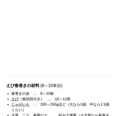
えび春巻きの材料
(8～10本分)
春巻きの皮 … 8～10枚
えび
（無頭殻付き） … 10～12尾
じゃがいも
… 200～250gほど（大なら1個、中なら1.5個
くらい）
大葉、ニラ、春菊など … 好みで適量（※大葉なら春巻き