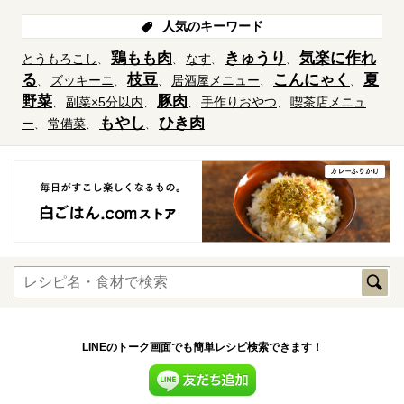
人気のキーワード
鶏もも肉
きゅうり
気楽に作れ
とうもろこし
なす
る
枝豆
こんにゃく
夏
ズッキーニ
居酒屋メニュー
野菜
豚肉
副菜×5分以内
手作りおやつ
喫茶店メニュ
もやし
ひき肉
ー
常備菜
LINEのトーク画面でも簡単レシピ検索できます！