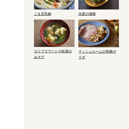
ごま豆乳鍋
水菜の漬物
カリフラワーと小松菜の
マッシュルームの和風サ
みそ汁
ラダ