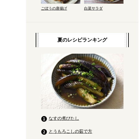
ごぼうの唐揚げ
白菜サラダ
夏のレシピランキング
なすの煮びたし
とうもろこしの茹で方