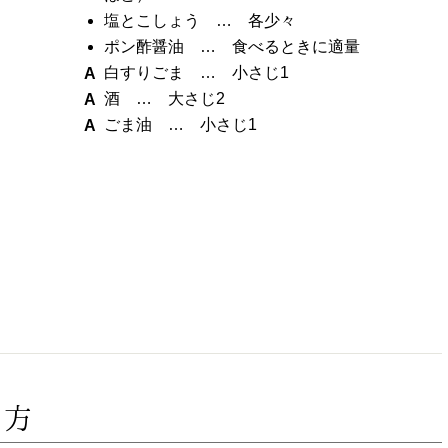
塩とこしょう … 各少々
ポン酢醤油 … 食べるときに適量
白すりごま … 小さじ1
酒 … 大さじ2
ごま油 … 小さじ1
り方