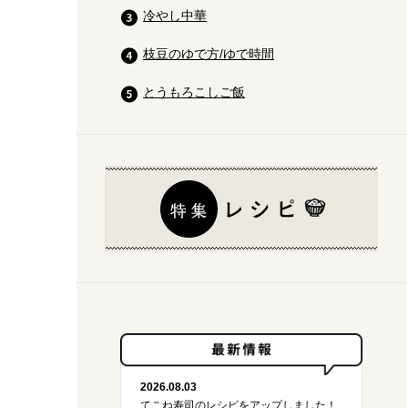
冷やし中華
枝豆のゆで方/ゆで時間
とうもろこしご飯
2026.08.03
てこね寿司のレシピをアップしました！