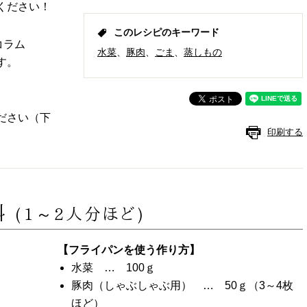
ください！
このレシピのキーワード
コラム
水菜
豚肉
ごま
蒸しもの
す。
ださい（下
印刷する
料
(1～2人分ほど)
【フライパンを使う作り方】
水菜 … 100ｇ
豚肉（しゃぶしゃぶ用） … 50ｇ（3～4枚
ほど）