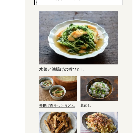
水菜と油揚げの煮びたし
菜めし
釜揚げ肉汁つけうどん