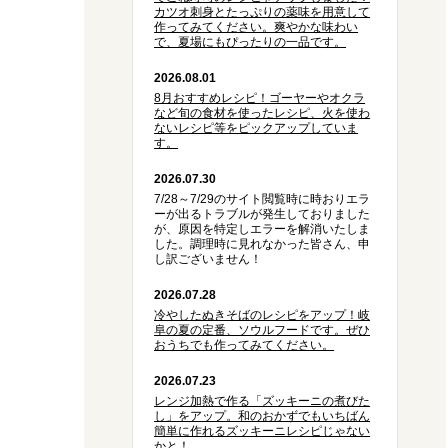
カツオ刺身とたっぷりの薬味を用意して
作ってみてください。爽やかな味わい
で、夏場にもぴったりの一品です。
2026.08.01
8月おすすめレシピ！ゴーヤーやオクラ
など旬の食材を使ったレシピ、火を使わ
ないレシピ等をピックアップしていま
す。
2026.07.30
7/28～7/29のサイト閲覧時に時おりエラ
ーが出るトラブルが発生しておりました
が、原因を特定しエラーを解消いたしま
した。調理時に見れなかった皆さん、申
し訳ございません！
2026.07.28
冷やしたぬきそばのレシピをアップ！岐
阜の夏の定番、ソウルフードです。ぜひ
おうちでも作ってみてください。
2026.07.23
レンジ加熱で作る「ズッキーニの煮びた
し」をアップ。和のおかずでもいちばん
簡単に作れるズッキーニレシピじゃない
かと！