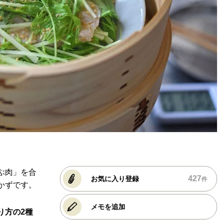
ぶ肉」を合
427
お気に入り登録
件
かずです。
メモを追加
り方の2種