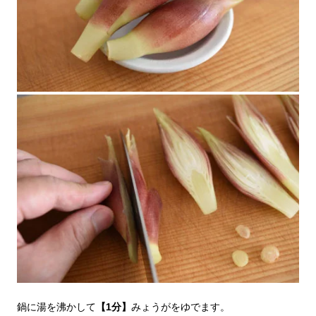
鍋に湯を沸かして
【1分】
みょうがをゆでます。