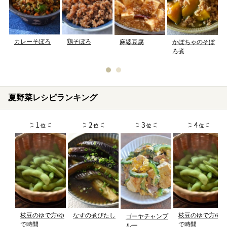
カレーそぼろ
鶏そぼろ
麻婆豆腐
かぼちゃのそぼ
ろ煮
夏野菜レシピランキング
枝豆のゆで方/ゆ
なすの煮びたし
枝豆のゆで方/ゆ
ゴーヤチャンプ
で時間
で時間
ルー