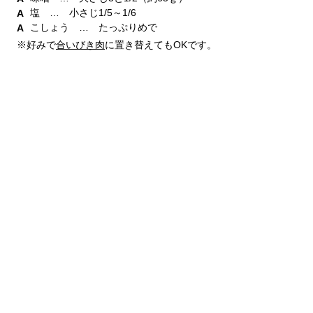
塩 … 小さじ1/5～1/6
こしょう … たっぷりめで
※好みで
合いびき肉
に置き替えてもOKです。