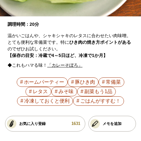
調理時間：20分
温かいごはんや、シャキシャキのレタスに合わせたい肉味噌。
とても便利な常備菜です。特に
ひき肉の焼き方ポイントがある
のでぜひお試しください。
【保存の目安：冷蔵で4～5日ほど、冷凍で1か月】
◆これもハマる味！
「カレーそぼろ」
ホームパーティー
豚ひき肉
常備菜
レタス
みそ味
副菜もう1品
冷凍しておくと便利
ごはんがすすむ！
1631
お気に入り登録
メモを追加