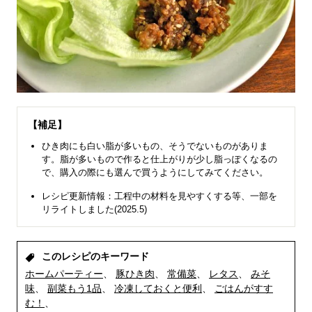
【補足】
ひき肉にも白い脂が多いもの、そうでないものがありま
す。脂が多いもので作ると仕上がりが少し脂っぽくなるの
で、購入の際にも選んで買うようにしてみてください。
レシピ更新情報：工程中の材料を見やすくする等、一部を
リライトしました(2025.5)
このレシピのキーワード
ホームパーティー
豚ひき肉
常備菜
レタス
みそ
味
副菜もう1品
冷凍しておくと便利
ごはんがすす
む！