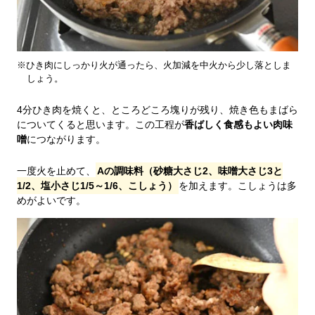
※ひき肉にしっかり火が通ったら、火加減を中火から少し落としま
しょう。
4分ひき肉を焼くと、ところどころ塊りが残り、焼き色もまばら
についてくると思います。この工程が
香ばしく食感もよい肉味
噌
につながります。
一度火を止めて、
Aの調味料（砂糖大さじ2、味噌大さじ3と
1/2、塩小さじ1/5～1/6、こしょう）
を加えます。こしょうは多
めがよいです。