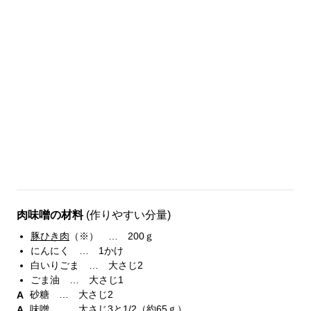
肉味噌の材料
(作りやすい分量)
豚ひき肉
（※） … 200ｇ
にんにく … 1かけ
白いりごま … 大さじ2
ごま油 … 大さじ1
砂糖 … 大さじ2
味噌 … 大さじ3と1/2（約65ｇ）