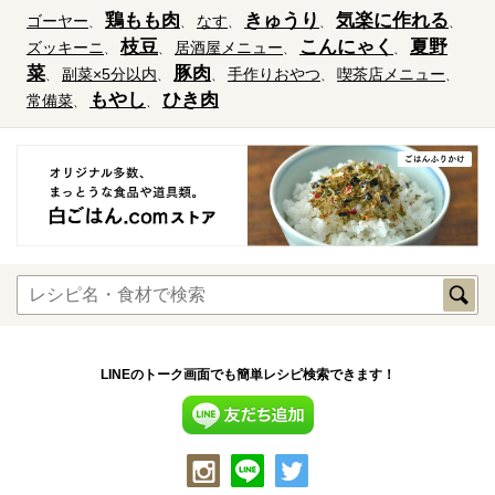
鶏もも肉
きゅうり
気楽に作れる
ゴーヤー
なす
枝豆
こんにゃく
夏野
ズッキーニ
居酒屋メニュー
菜
豚肉
副菜×5分以内
手作りおやつ
喫茶店メニュー
もやし
ひき肉
常備菜
LINEのトーク画面でも簡単レシピ検索できます！