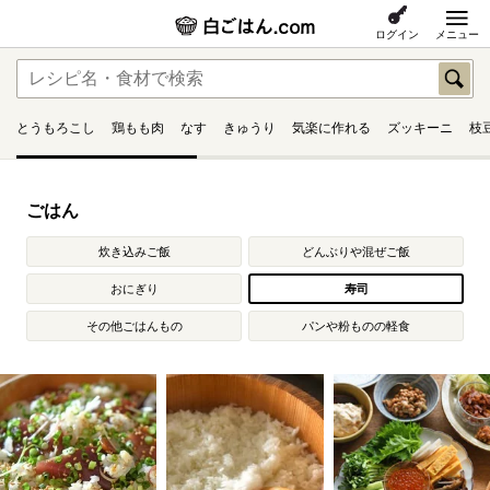
ログイン
メニュー
とうもろこし
鶏もも肉
なす
きゅうり
気楽に作れる
ズッキーニ
枝
ごはん
炊き込みご飯
どんぶりや混ぜご飯
おにぎり
寿司
その他ごはんもの
パンや粉ものの軽食