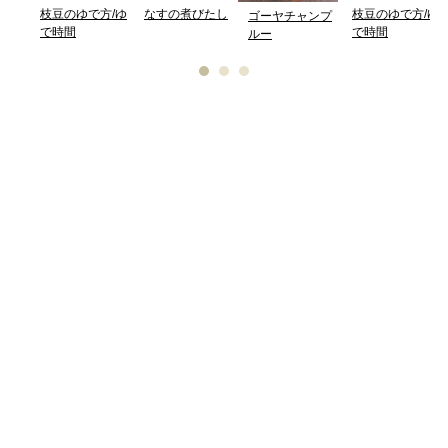
枝豆のゆで方/ゆ
なすの煮びたし
枝豆のゆで方/ゆ
ゴーヤチャンプ
で時間
で時間
ルー