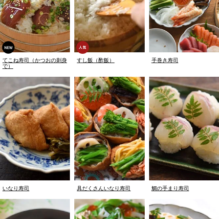
てこね寿司（かつおの刺身
すし飯（酢飯）
手巻き寿司
で）
いなり寿司
具だくさんいなり寿司
鯛の手まり寿司