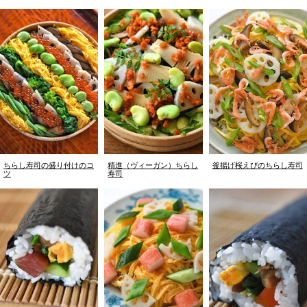
ちらし寿司の盛り付けのコ
精進（ヴィーガン）ちらし
釜揚げ桜えびのちらし寿司
ツ
寿司