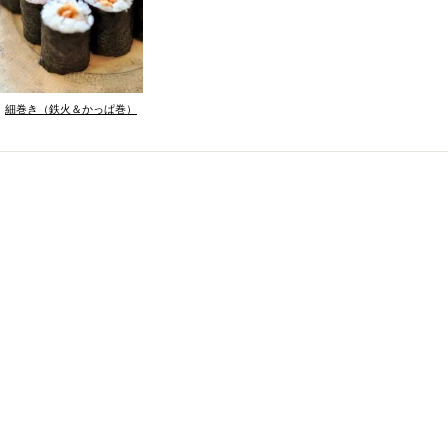
細巻き（鉄火＆かっぱ巻）