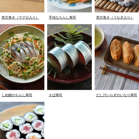
恵方巻き（マグロ入り）
手頃なちらし寿司
恵方巻き（うなぎ入り）
しめ鯖のちらし寿司
さば寿司
だし汁いらずのいなり寿司