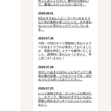
作ってみてください。爽やかな味わい
で、夏場にもぴったりの一品です。
2026.08.01
8月おすすめレシピ！ゴーヤーやオクラ
など旬の食材を使ったレシピ、火を使わ
ないレシピ等をピックアップしていま
す。
2026.07.30
7/28～7/29のサイト閲覧時に時おりエラ
ーが出るトラブルが発生しておりました
が、原因を特定しエラーを解消いたしま
した。調理時に見れなかった皆さん、申
し訳ございません！
2026.07.28
冷やしたぬきそばのレシピをアップ！岐
阜の夏の定番、ソウルフードです。ぜひ
おうちでも作ってみてください。
2026.07.23
レンジ加熱で作る「ズッキーニの煮びた
し」をアップ。和のおかずでもいちばん
簡単に作れるズッキーニレシピじゃない
かと！