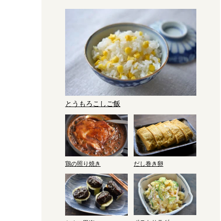
とうもろこしご飯
だし巻き卵
鶏の照り焼き