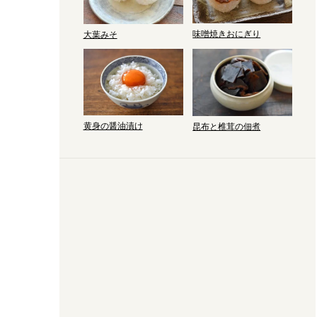
味噌焼きおにぎり
大葉みそ
黄身の醤油漬け
昆布と椎茸の佃煮