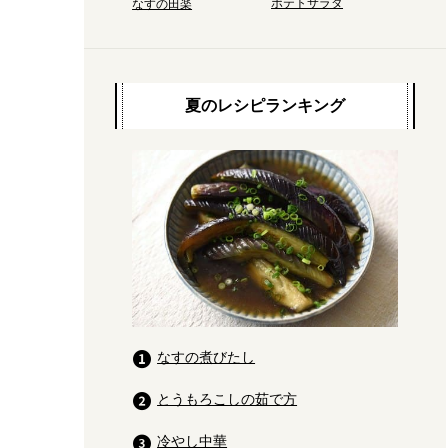
ポテトサラダ
なすの田楽
夏のレシピランキング
なすの煮びたし
とうもろこしの茹で方
冷やし中華