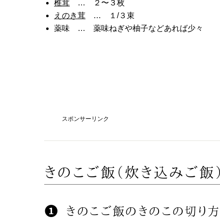
椎茸
… ２〜３枚
えのき茸
… １/３束
薬味 … 薬味ねぎや柚子などあれば少々
スポンサーリンク
きのこご飯（炊き込みご飯
きのこご飯のきのこの切り