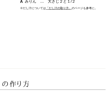
みりん … 大さじ２と１/２
※だし汁については
「だし汁の取り方」
のページも参考に。
）の作り方
方