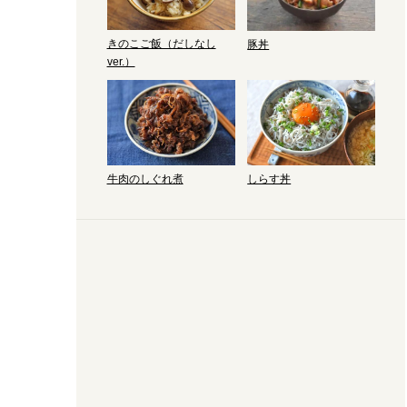
きのこご飯（だしなし
豚丼
ver.）
しらす丼
牛肉のしぐれ煮