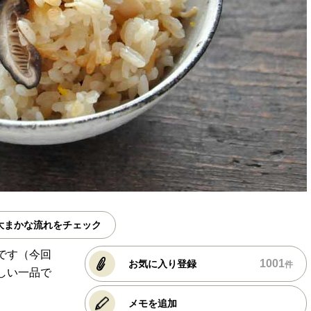
大まかな流れをチェック
です（今回
1001
お気に入り登録
件
しい一品で
メモを追加