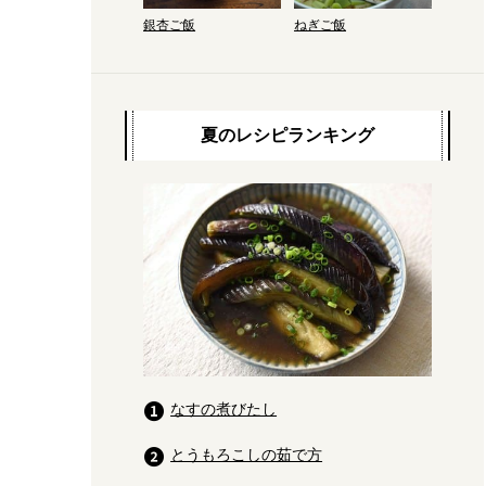
銀杏ご飯
ねぎご飯
夏のレシピランキング
なすの煮びたし
とうもろこしの茹で方