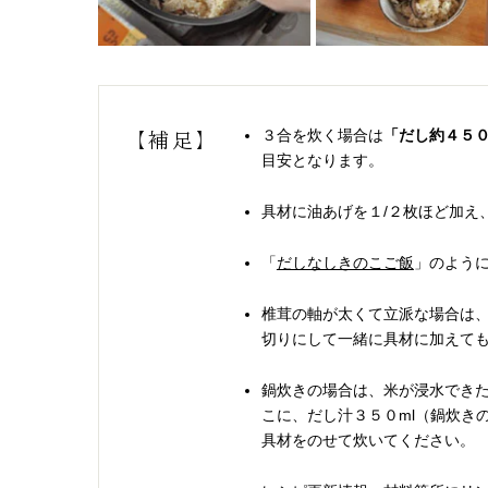
３合を炊く場合は
「だし約４５０
【補足】
目安となります。
具材に油あげを１/２枚ほど加え
「
だしなしきのこご飯
」のよう
椎茸の軸が太くて立派な場合は、
切りにして一緒に具材に加えて
鍋炊きの場合は、米が浸水でき
こに、だし汁３５０ml（鍋炊きの
具材をのせて炊いてください。