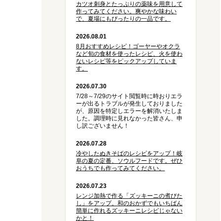
カツオ刺身とたっぷりの薬味を用意して
作ってみてください。爽やかな味わい
で、夏場にもぴったりの一品です。
2026.08.01
8月おすすめレシピ！ゴーヤーやオクラ
など旬の食材を使ったレシピ、火を使わ
ないレシピ等をピックアップしていま
す。
2026.07.30
7/28～7/29のサイト閲覧時に時おりエラ
ーが出るトラブルが発生しておりました
が、原因を特定しエラーを解消いたしま
した。調理時に見れなかった皆さん、申
し訳ございません！
2026.07.28
冷やしたぬきそばのレシピをアップ！岐
阜の夏の定番、ソウルフードです。ぜひ
おうちでも作ってみてください。
2026.07.23
レンジ加熱で作る「ズッキーニの煮びた
し」をアップ。和のおかずでもいちばん
簡単に作れるズッキーニレシピじゃない
かと！