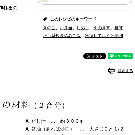
作れる
の
このレシピのキーワード
きのこ
お弁当
しめじ
えのき茸
椎茸
だし系炊き込みご飯
冷凍しておくと便利
印刷する
）の材料
(２合分)
だし汁 … 約３００ml
醤油（あれば薄口） … 大さじ２と１/２