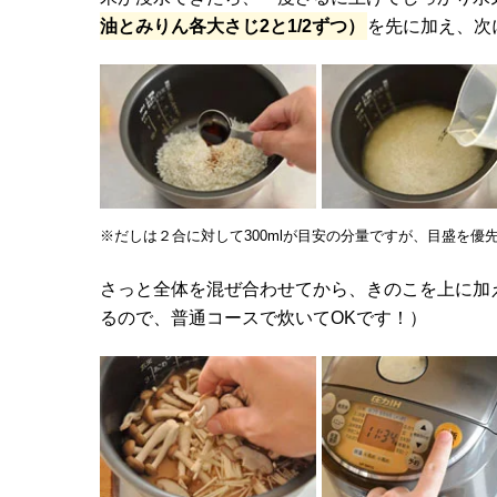
油とみりん各大さじ2と1/2ずつ）
を先に加え、次
※だしは２合に対して300mlが目安の分量ですが、目盛を
さっと全体を混ぜ合わせてから、きのこを上に加
るので、普通コースで炊いてOKです！）