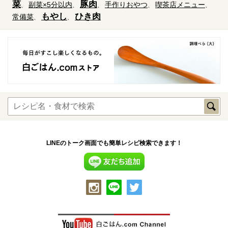
菜
豚肉
副菜×5分以内
手作りおやつ
喫茶店メニュー
もやし
ひき肉
常備菜
LINEのトーク画面でも簡単レシピ検索できます！