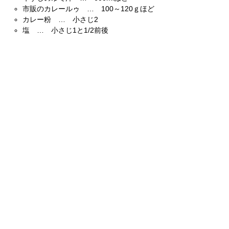
市販のカレールゥ … 100～120ｇほど
カレー粉 … 小さじ2
塩 … 小さじ1と1/2前後