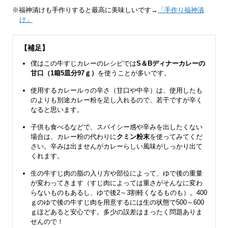
※福神漬けも手作りすると最高に美味しいです→
「手作り福神漬
け」
【補足】
僕はこの牛すじカレーのレシピでは
S＆Bディナーカレーの
甘口（1箱5皿分97ｇ）
を使うことが多いです。
使用するカレールゥの辛さ（甘口や中辛）は、使用したも
のよりも別途カレー粉を足し入れるので、若干ですが辛く
なると思います。
子供も食べるなどで、スパイシー感や辛みを出したくない
場合は、カレー粉の代わりに
クミン粉末
を使ってみてくだ
さい。辛みは出ませんがカレーらしい風味がしっかり出て
くれます。
生の牛すじ肉の脂の入り方や部位によって、ゆで後の重量
が変わってきます（すじ肉によっては重さがそんなに変わ
らないものもあるし、ゆで後2～3割軽くなるものも）。400
ｇのゆで後の牛すじ肉を用意するには生の状態で500～600
ｇほどあると安心です。多少の誤差はまったく問題ありま
せんので！