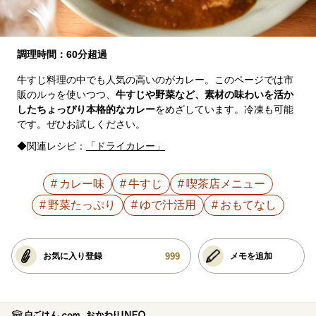
調理時間：60分超過
牛すじ料理の中でも人気の高いのがカレー。このページでは市
販のルゥを使いつつ、
牛すじや野菜など、素材の味わいを活か
したちょっぴり本格的なカレー
をめざしています。冷凍も可能
です。ぜひお試しください。
◆関連レシピ：
「ドライカレー」
カレー味
牛すじ
喫茶店メニュー
野菜たっぷり
ゆで汁活用
おもてなし
999
お気に入り登録
メモを追加