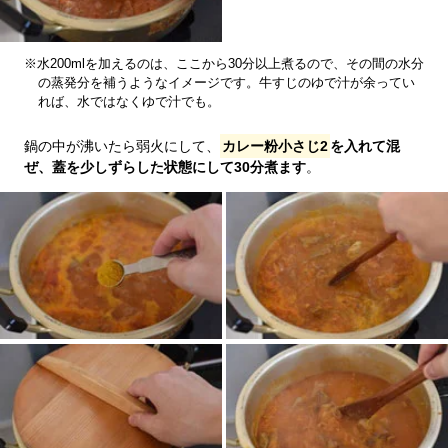
※水200mlを加えるのは、ここから30分以上煮るので、その間の水分
の蒸発分を補うようなイメージです。牛すじのゆで汁が余ってい
れば、水ではなくゆで汁でも。
鍋の中が沸いたら弱火にして、
カレー粉小さじ2
を入れて混
ぜ、蓋を少しずらした状態にして30分煮ます
。