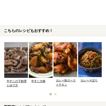
こちらのレシピもおすすめ！
カレー味ロース
カレーそぼろ
牛すじの下処理
牛すじ大根
トチキン
とゆで方