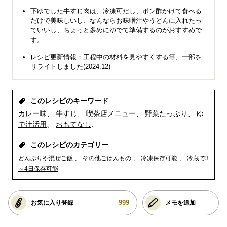
下ゆでした牛すじ肉は、冷凍可だし、ポン酢かけて食べる
だけで美味しいし、なんならお味噌汁やうどんに入れたっ
ていいし、ちょっと多めにゆでて準備するのがおすすめで
す。
レシピ更新情報：工程中の材料を見やすくする等、一部を
リライトしました(2024.12)
このレシピのキーワード
カレー味
牛すじ
喫茶店メニュー
野菜たっぷり
ゆ
で汁活用
おもてなし
このレシピのカテゴリー
どんぶりや混ぜご飯
その他ごはんもの
冷凍保存可能
冷蔵で3
～4日保存可能
999
お気に入り登録
メモを追加