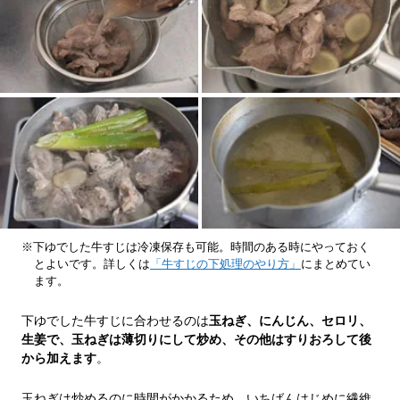
※下ゆでした牛すじは冷凍保存も可能。時間のある時にやっておく
とよいです。詳しくは
「牛すじの下処理のやり方」
にまとめてい
ます。
下ゆでした牛すじに合わせるのは
玉ねぎ、にんじん、セロリ、
生姜で、玉ねぎは薄切りにして炒め、その他はすりおろして後
から加えます
。
玉ねぎは炒めるのに時間がかかるため、いちばんはじめに繊維