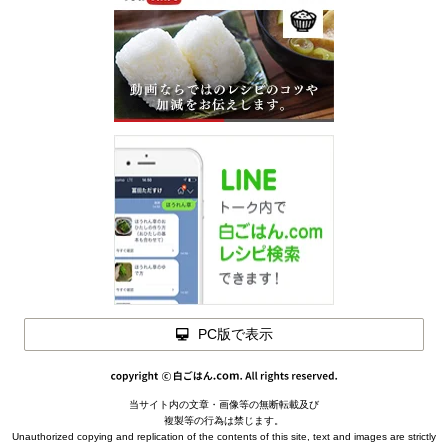
PC版で表示
閉じる
材料を
当サイト内の文章・画像等の無断転載及び
メモを
閉じる
複製等の行為は禁じます。
閉じる
Unauthorized copying and replication of the contents of this site, text and images are strictly