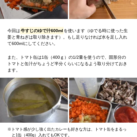
今回は
牛すじのゆで汁600ml
を使います（ゆでる時に使った生
姜と青ねぎは取り除きます）。もし足りなければ水を足し入れ
て600mlにしてください。
また、トマト缶は1缶（400ｇ）の1/2量を使うので、固形分の
トマトと缶汁がちょうど半分くらいになるよう取り分けておき
ます。
※トマト感が少し強く出たカレーも好きな方は、トマト缶をまるっ
と1缶（400g）入れてもOKです。