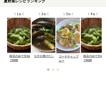
夏野菜レシピランキング
枝豆のゆで方/ゆ
なすの煮びたし
枝豆のゆで方/ゆ
ゴーヤチャンプ
で時間
で時間
ルー