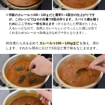
※
市販のカレールゥ100～120ｇだと通常5～6皿分の仕上がりです
が、このレシピではその分量で8皿分作ります。スパイス感を補う
ためにここでカレー粉を加えます
（すりおろした野菜がたくさん
入るレシピなので、自然とカレーらしいどろっとした感じが出て
くれるためカレールゥ自体は少なめで十分となります）。
30分煮たら火を止めて
カレールゥ100～120gほど
を加え、溶か
します。それから弱火にかけて5分ほど煮て味をなじませます。