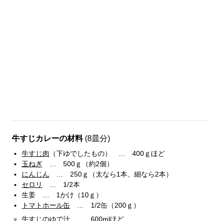
牛すじカレーの材料
(8皿分)
牛すじ肉
（下ゆでしたもの） … 400ｇほど
玉ねぎ
… 500ｇ（約2個）
にんじん
… 250ｇ（太なら1本、細なら2本）
セロリ
… 1/2本
生姜 … 1かけ（10ｇ）
トマトホール缶
… 1/2缶（200ｇ）
牛すじのゆで汁 … 600mlほど