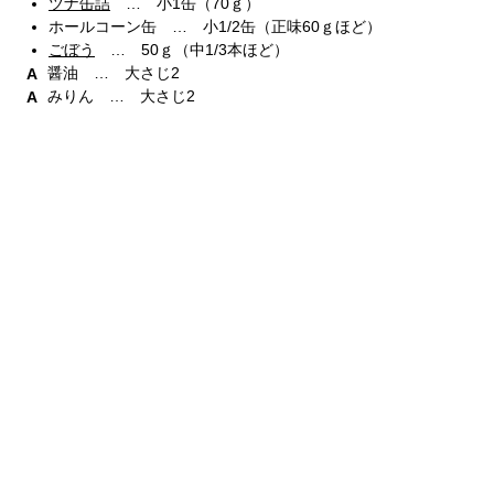
ツナ缶詰
… 小1缶（70ｇ）
ホールコーン缶 … 小1/2缶（正味60ｇほど）
ごぼう
… 50ｇ（中1/3本ほど）
醤油 … 大さじ2
みりん … 大さじ2