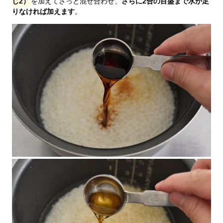
じ2）
を加えてさっと混ぜ合わせ、
さらに2合の目盛まで水が足
りなければ加えます
。