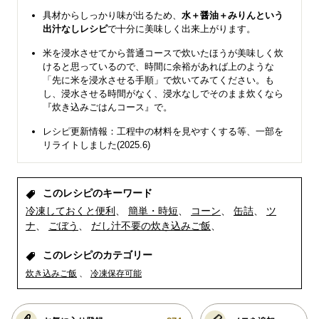
具材からしっかり味が出るため、
水＋醤油＋みりんという
出汁なしレシピ
で十分に美味しく出来上がります。
米を浸水させてから普通コースで炊いたほうが美味しく炊
けると思っているので、時間に余裕があれば上のような
「先に米を浸水させる手順」で炊いてみてください。も
し、浸水させる時間がなく、浸水なしでそのまま炊くなら
『炊き込みごはんコース』で。
レシピ更新情報：工程中の材料を見やすくする等、一部を
リライトしました(2025.6)
このレシピのキーワード
冷凍しておくと便利
簡単・時短
コーン
缶詰
ツ
ナ
ごぼう
だし汁不要の炊き込みご飯
このレシピのカテゴリー
炊き込みご飯
冷凍保存可能