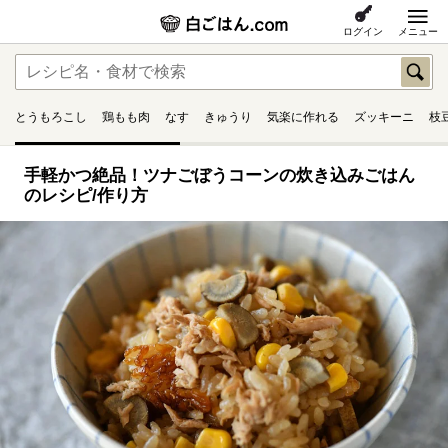
ログイン
メニュー
とうもろこし
鶏もも肉
なす
きゅうり
気楽に作れる
ズッキーニ
枝
手軽かつ絶品！ツナごぼうコーンの炊き込みごはん
のレシピ/作り方