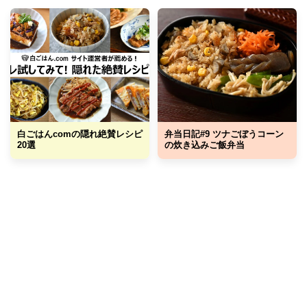
白ごはんcomの隠れ絶賛レシピ
弁当日記#9 ツナごぼうコーン
20選
の炊き込みご飯弁当