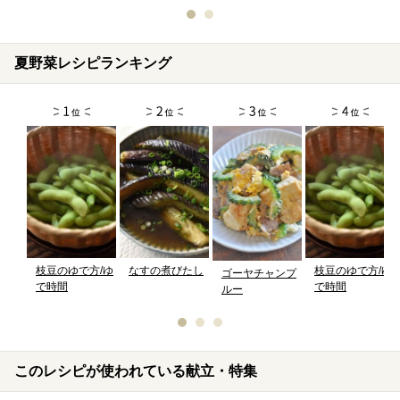
夏野菜レシピランキング
枝豆のゆで方/ゆ
なすの煮びたし
枝豆のゆで方/ゆ
ゴーヤチャンプ
で時間
で時間
ルー
このレシピが使われている献立・特集