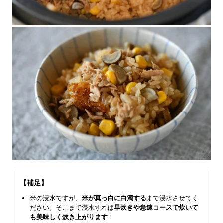
【補足】
米の浸水ですが、
米が真っ白に白濁する
まで浸水させてく
ださい。そこまで浸水すれば
早炊きや急速コースで炊いて
も美味しく炊き上がります
！