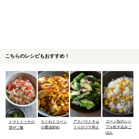
こちらのレシピもおすすめ！
コーン缶のシン
ちくわとコーン
アスパラときゅ
トマトとツナの
プル炊き込みご
の醤油炒め
うりのツナ和え
混ぜご飯
はん