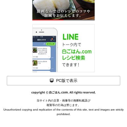
PC版で表示
当サイト内の文章・画像等の無断転載及び
メモを
閉じる
複製等の行為は禁じます。
閉じる
Unauthorized copying and replication of the contents of this site, text and images are strictly
prohibited.
材料を
下ごしらえ