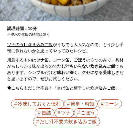
調理時間：10分
※浸水や炊飯の時間は除く
ツナの五目炊き込みご飯
がうちでも大人気なので、もう少し手
軽に作れないかと思ってやってみたレシピ。
用意するものは
ツナ缶、コーン缶、ごぼう
の３つのみで、具材
からしっかり味が出るので
だし汁もいらない炊き込みご飯
でも
あります。シンプルだけど
味わい深く、クセになる美味しさ
だ
と思いますので、ぜひお試しください。
◆こちらもだし汁不要！
「さば缶と梅干しの炊き込みご飯」
冷凍しておくと便利
簡単・時短
コーン
缶詰
ツナ
ごぼう
だし汁不要の炊き込みご飯