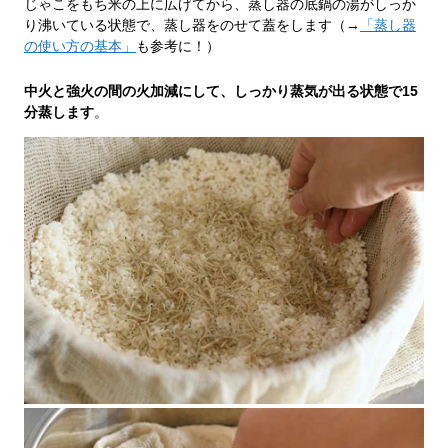
じゃこをもち米の上に広げてから、蒸し器の底鍋の湯がしっか
り沸いている状態で、蒸し器をのせて蓋をします（→
「蒸し器
の使い方の基本」
も参考に！）
中火と強火の間の火加減にして、しっかり蒸気が出る状態で15
分蒸します
。