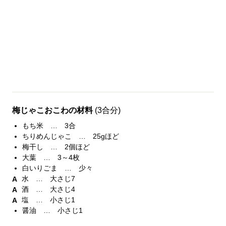
梅じゃこおこわの材料
(3合分)
もち米 … 3合
ちりめんじゃこ … 25gほど
梅干し … 2個ほど
大葉 … 3～4枚
白いりごま … 少々
水 … 大さじ7
酒 … 大さじ4
塩 … 小さじ1
醤油 … 小さじ1