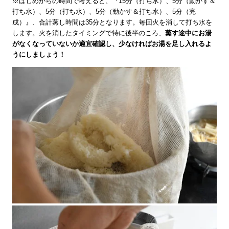
※はじめからの時間で考えると、『15分（打ち水）、5分（動かす＆
打ち水）、5分（打ち水）、5分（動かす＆打ち水）、5分（完
成）』、合計蒸し時間は35分となります。毎回火を消して打ち水を
します。火を消したタイミングで特に後半のころ、
蒸す途中にお湯
がなくなっていないか適宜確認し、少なければお湯を足し入れるよ
うにしましょう！