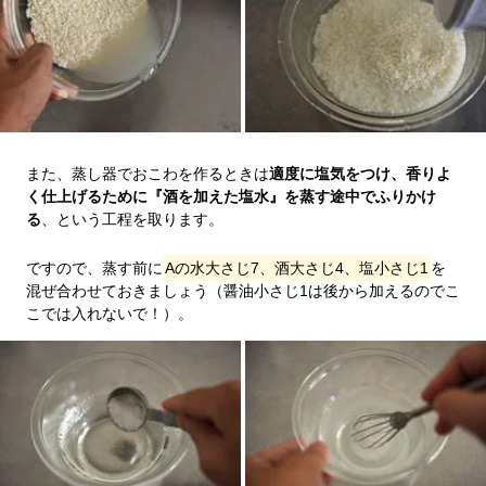
また、蒸し器でおこわを作るときは
適度に塩気をつけ、香りよ
く仕上げるために『酒を加えた塩水』を蒸す途中でふりかけ
る
、という工程を取ります。
ですので、蒸す前に
Aの水大さじ7、酒大さじ4、塩小さじ1
を
混ぜ合わせておきましょう（醤油小さじ1は後から加えるのでこ
こでは入れないで！）。