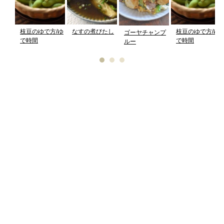
枝豆のゆで方/ゆ
なすの煮びたし
枝豆のゆで方/ゆ
ゴーヤチャンプ
で時間
で時間
ルー