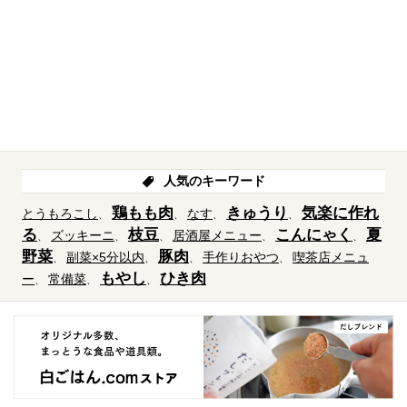
人気のキーワード
鶏もも肉
きゅうり
気楽に作れ
とうもろこし
なす
る
枝豆
こんにゃく
夏
ズッキーニ
居酒屋メニュー
野菜
豚肉
副菜×5分以内
手作りおやつ
喫茶店メニュ
もやし
ひき肉
ー
常備菜