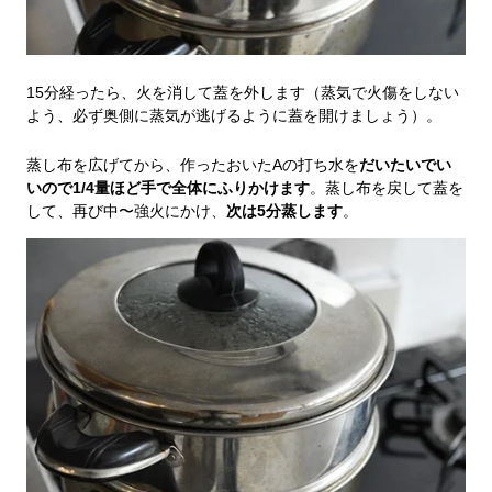
15分経ったら、火を消して蓋を外します（蒸気で火傷をしない
よう、必ず奥側に蒸気が逃げるように蓋を開けましょう）。
蒸し布を広げてから、作ったおいたAの打ち水を
だいたいでい
いので1/4量ほど手で全体にふりかけます
。蒸し布を戻して蓋を
して、再び中〜強火にかけ、
次は5分蒸します
。