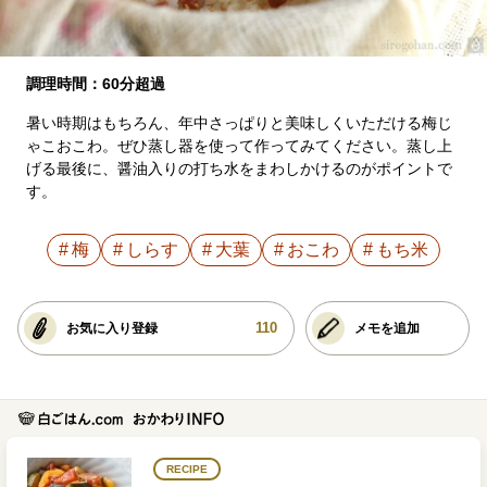
調理時間：60分超過
暑い時期はもちろん、年中さっぱりと美味しくいただける梅じ
ゃこおこわ。ぜひ蒸し器を使って作ってみてください。蒸し上
げる最後に、醤油入りの打ち水をまわしかけるのがポイントで
す。
梅
しらす
大葉
おこわ
もち米
110
お気に入り登録
メモを追加
RECIPE