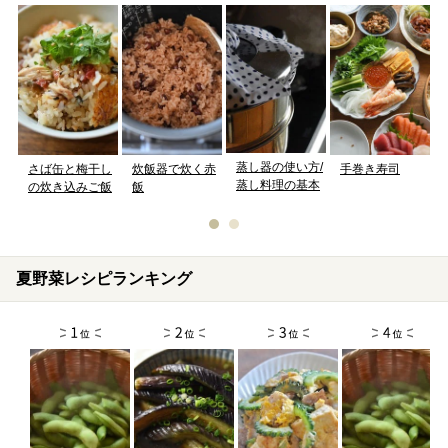
蒸し器の使い方/
さば缶と梅干し
炊飯器で炊く赤
手巻き寿司
蒸し料理の基本
の炊き込みご飯
飯
夏野菜レシピランキング