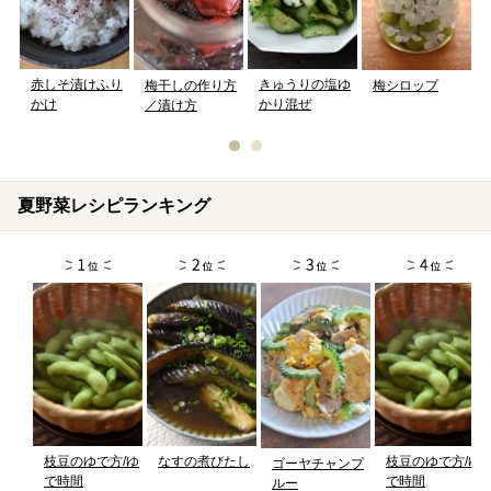
赤しそ漬けふり
きゅうりの塩ゆ
梅シロップ
梅干しの作り方
かけ
かり混ぜ
／漬け方
夏野菜レシピランキング
枝豆のゆで方/ゆ
なすの煮びたし
枝豆のゆで方/ゆ
ゴーヤチャンプ
で時間
で時間
ルー