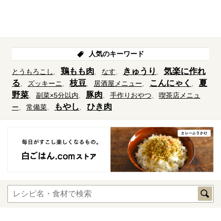
人気のキーワード
鶏もも肉
きゅうり
気楽に作れ
とうもろこし
なす
る
枝豆
こんにゃく
夏
ズッキーニ
居酒屋メニュー
野菜
豚肉
副菜×5分以内
手作りおやつ
喫茶店メニュ
もやし
ひき肉
ー
常備菜