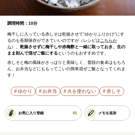
調理時間：10分
梅干しに入っている赤しそは乾燥させて“ゆかりふりかけ”にす
るのも長期保存ができていいのですが（レシピは
こちらか
ら
）、
乾燥させずに梅干しや赤梅酢と一緒に取っておき、生の
まま刻んで混ぜご飯にする
というのもおすすめです。
赤しそと梅の風味がさっぱりと美味しく、普段の食卓はもちろ
ん、お弁当などにももってこいの簡単混ぜご飯となってくれま
す！
ゆかり
お弁当
火を使わない
赤しそ
45
お気に入り登録
メモを追加