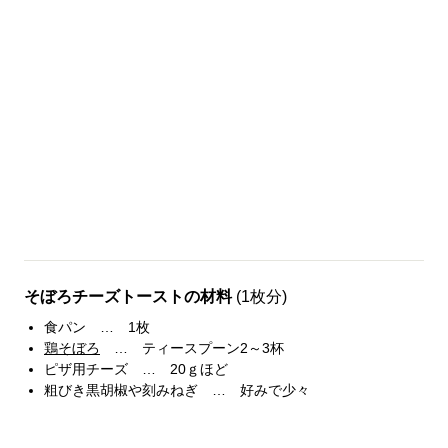
そぼろチーズトーストの材料
(1枚分)
食パン … 1枚
鶏そぼろ
… ティースプーン2～3杯
ピザ用チーズ … 20ｇほど
粗びき黒胡椒や刻みねぎ … 好みで少々