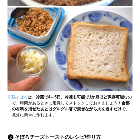
※
鶏そぼろ
は、
冷蔵で4～5日、冷凍も可能で1か月ほど保存可能
なの
で、時間があるときに用意してストックしておきましょう！
全部
の材料を混ぜたあとはグルグル箸で混ぜながら火を通すだけ
で、
意外に簡単に作れます。
そぼろチーズトーストのレシピ/作り方