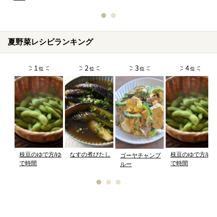
夏野菜レシピランキング
枝豆のゆで方/ゆ
なすの煮びたし
枝豆のゆで方/ゆ
ゴーヤチャンプ
で時間
で時間
ルー