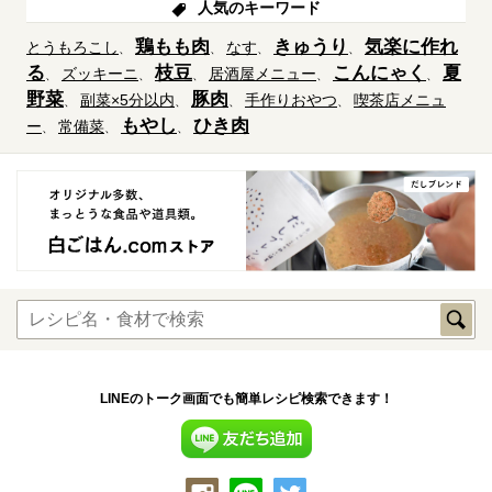
人気のキーワード
鶏もも肉
きゅうり
気楽に作れ
とうもろこし
なす
る
枝豆
こんにゃく
夏
ズッキーニ
居酒屋メニュー
野菜
豚肉
副菜×5分以内
手作りおやつ
喫茶店メニュ
もやし
ひき肉
ー
常備菜
LINEのトーク画面でも簡単レシピ検索できます！