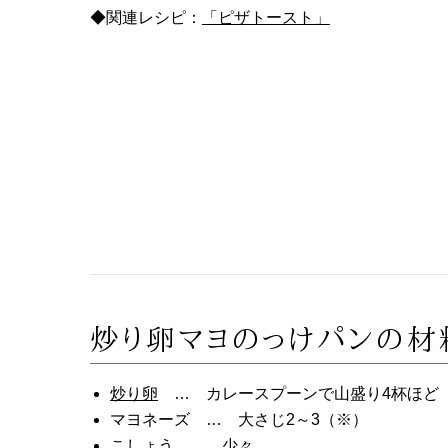
◆関連レシピ：
「ピザトースト」
炒り卵マヨのっけパンの
炒り卵
… カレースプーンで山盛り4杯ほど
マヨネーズ … 大さじ2～3（※）
こしょう … 少々