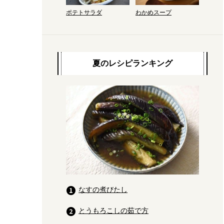
ポテトサラダ
わかめスープ
夏のレシピランキング
なすの煮びたし
とうもろこしの茹で方