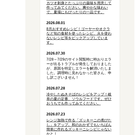
カツオ刺身とたっぷりの薬味を用意して
作ってみてください。爽やかな味わい
で、夏場にもぴったりの一品です。
2026.08.01
8月おすすめレシピ！ゴーヤーやオクラ
など旬の食材を使ったレシピ、火を使わ
ないレシピ等をピックアップしていま
す。
2026.07.30
7/28～7/29のサイト閲覧時に時おりエラ
ーが出るトラブルが発生しておりました
が、原因を特定しエラーを解消いたしま
した。調理時に見れなかった皆さん、申
し訳ございません！
2026.07.28
冷やしたぬきそばのレシピをアップ！岐
阜の夏の定番、ソウルフードです。ぜひ
おうちでも作ってみてください。
2026.07.23
レンジ加熱で作る「ズッキーニの煮びた
し」をアップ。和のおかずでもいちばん
簡単に作れるズッキーニレシピじゃない
かと！