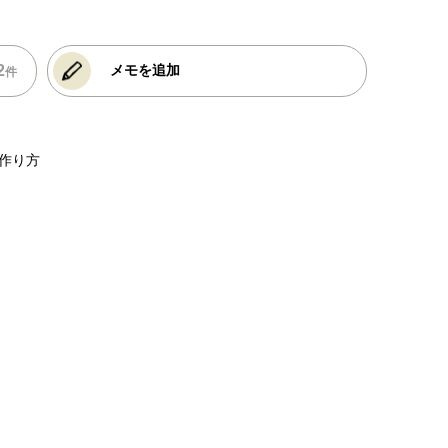
2
メモを追加
件
作り方