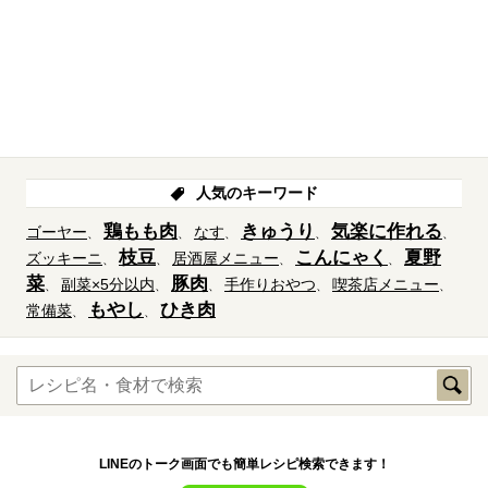
人気のキーワード
鶏もも肉
きゅうり
気楽に作れる
ゴーヤー
なす
枝豆
こんにゃく
夏野
ズッキーニ
居酒屋メニュー
菜
豚肉
副菜×5分以内
手作りおやつ
喫茶店メニュー
もやし
ひき肉
常備菜
LINEのトーク画面でも簡単レシピ検索できます！