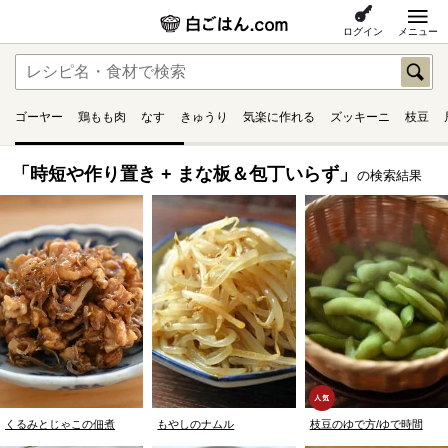
ログイン
メニュー
ゴーヤー
鶏もも肉
なす
きゅうり
気楽に作れる
ズッキーニ
枝豆
「時短や作り置き + まな板＆包丁いらず」
の検索結果
くるみとじゃこの佃煮
もやしのナムル
枝豆のゆで方/ゆで時間