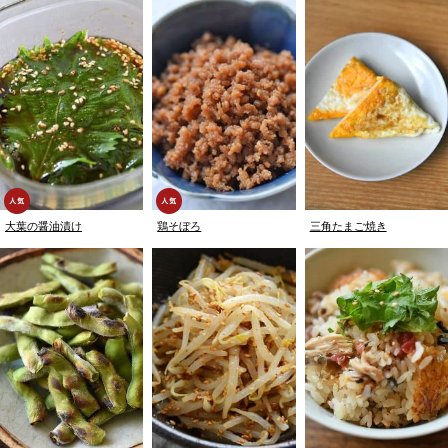
大葉の醤油漬け
鶏そぼろ
三角たまご焼き