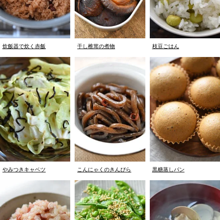
炊飯器で炊く赤飯
干し椎茸の煮物
枝豆ごはん
やみつきキャベツ
こんにゃくのきんぴら
黒糖蒸しパン