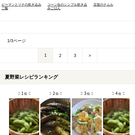
ピーマンとツナの炊き込み
コーン缶のシンプル炊き込
豆苗のナムル
ご飯
みごはん
1/3ページ
1
2
3
>
夏野菜レシピランキング