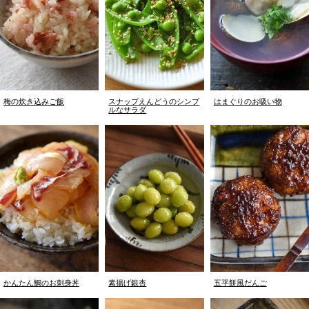
梅の炊き込みご飯
スナップえんどうのシンプ
はまぐりのお吸い物
ルなサラダ
かんたん鯛のお刺身丼
素揚げ銀杏
五平餅風だんご