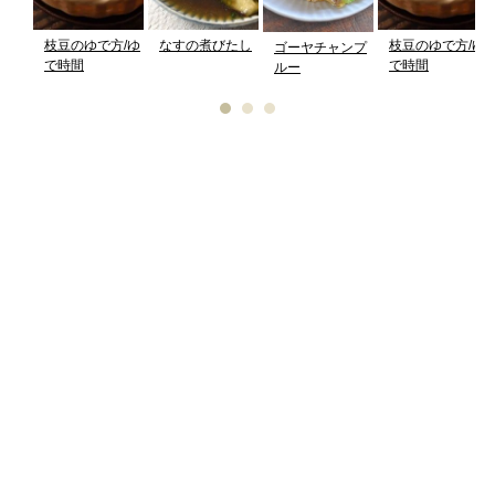
枝豆のゆで方/ゆ
なすの煮びたし
枝豆のゆで方/ゆ
ゴーヤチャンプ
で時間
で時間
ルー