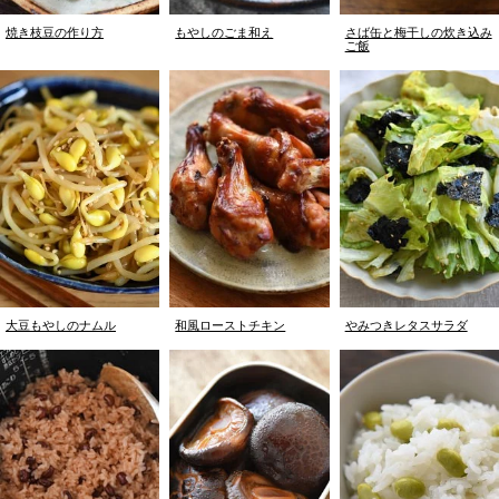
焼き枝豆の作り方
もやしのごま和え
さば缶と梅干しの炊き込み
ご飯
大豆もやしのナムル
和風ローストチキン
やみつきレタスサラダ