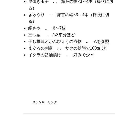
厚焼き玉子 … 海苔の幅×3～4本（棒状に切
る）
きゅうり … 海苔の幅×3～4本（棒状に切
る）
絹さや … 6〜7枚
三つ葉 … 1/3束分ほど
干し椎茸とかんぴょうの煮物 … Aを参照
まぐろの刺身 … サクの状態で100gほど
イクラの醤油漬け … 好みで少々
スポンサーリンク