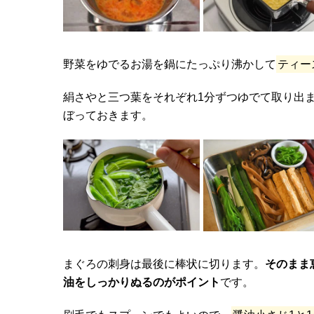
野菜をゆでるお湯を鍋にたっぷり沸かして
ティー
絹さやと三つ葉をそれぞれ1分ずつゆでて取り出
ぼっておきます。
まぐろの刺身は最後に棒状に切ります。
そのまま
油をしっかりぬるのがポイント
です。