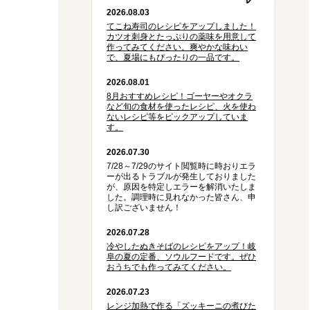
2026.08.03
てこね寿司のレシピをアップしました！
カツオ刺身とたっぷりの薬味を用意して
作ってみてください。爽やかな味わい
で、夏場にもぴったりの一品です。
2026.08.01
8月おすすめレシピ！ゴーヤーやオクラ
など旬の食材を使ったレシピ、火を使わ
ないレシピ等をピックアップしていま
す。
2026.07.30
7/28～7/29のサイト閲覧時に時おりエラ
ーが出るトラブルが発生しておりました
が、原因を特定しエラーを解消いたしま
した。調理時に見れなかった皆さん、申
し訳ございません！
2026.07.28
冷やしたぬきそばのレシピをアップ！岐
阜の夏の定番、ソウルフードです。ぜひ
おうちでも作ってみてください。
2026.07.23
レンジ加熱で作る「ズッキーニの煮びた