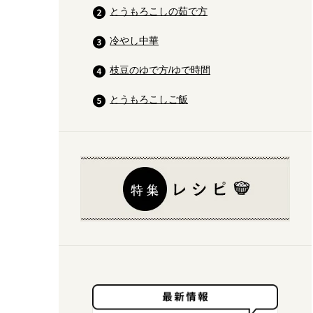
とうもろこしの茹で方
冷やし中華
枝豆のゆで方/ゆで時間
とうもろこしご飯