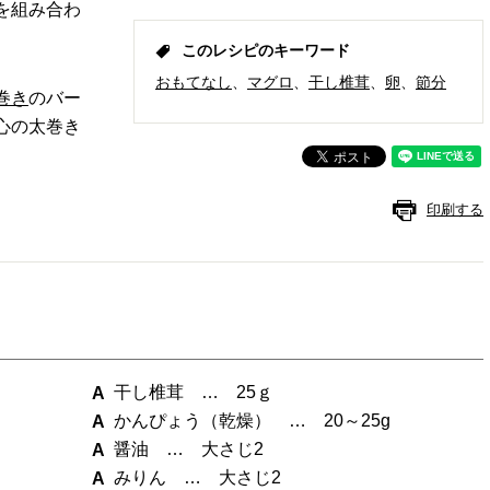
を組み合わ
このレシピのキーワード
おもてなし
マグロ
干し椎茸
卵
節分
巻き
のバー
心の太巻き
印刷する
干し椎茸 … 25ｇ
かんぴょう（乾燥） … 20～25g
醤油 … 大さじ2
みりん … 大さじ2