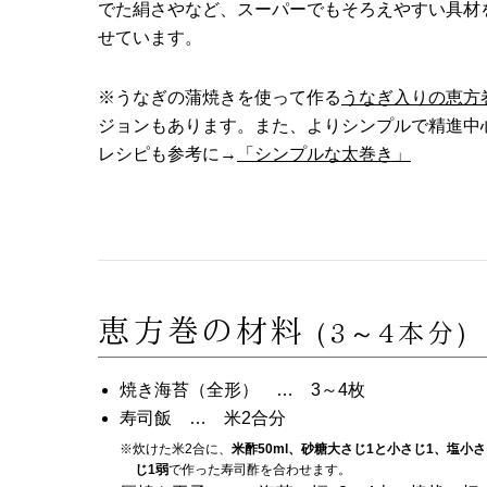
でた絹さやなど、スーパーでもそろえやすい具材
せています。
※うなぎの蒲焼きを使って作る
うなぎ入りの恵方
ジョンもあります。また、よりシンプルで精進中
レシピも参考に→
「シンプルな太巻き」
恵方巻の材料
(3～4本分)
焼き海苔（全形） … 3～4枚
寿司飯 … 米2合分
※炊けた米2合に、
米酢50ml、砂糖大さじ1と小さじ1、塩小さ
じ1弱
で作った寿司酢を合わせます。