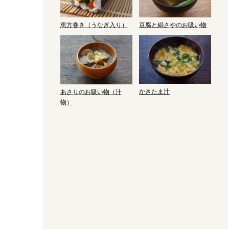
恵方巻き（うなぎ入り）
豆腐と絹さやのお吸い物
かきたま汁
あさりのお吸い物（汁
物）