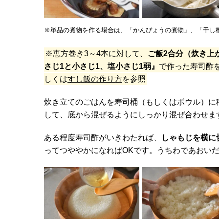
※単品の煮物を作る場合は、
「かんぴょうの煮物」
、
「干し
※恵方巻き3～4本に対して、
ご飯2合分（炊き上
さじ1と小さじ1、塩小さじ1弱』
で作った寿司酢
しくは
すし飯の作り方
を参照
炊き立てのごはんを寿司桶（もしくはボウル）に
して、底から混ぜるようにしっかり混ぜ合わせま
ある程度寿司酢がいきわたれば、
しゃもじを横に
ってつややかになればOKです。うちわであおい