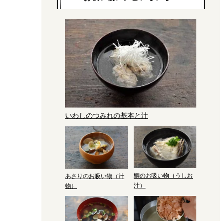
いわしのつみれの基本と汁
鯛のお吸い物（うしお
あさりのお吸い物（汁
汁）
物）