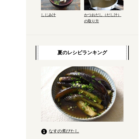
かつおだし（だし汁）
しじみ汁
の取り方
夏のレシピランキング
なすの煮びたし