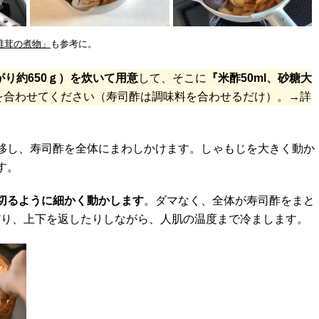
椎茸の煮物」
も参考に。
がり約650ｇ）を炊いて用意
して、そこに
『米酢50ml、砂糖大
を合わせてください（寿司酢は調味料を合わせるだけ）。→詳
移し、寿司酢を全体にまわしかけます。しゃもじを大きく動か
す。
切るように細かく動かします
。ダマなく、全体が寿司酢をまと
だり、上下を返したりしながら、人肌の温度まで冷まします。