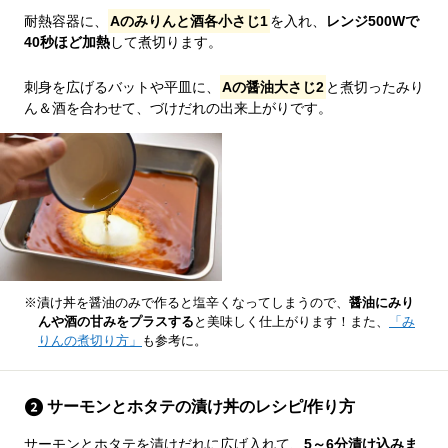
耐熱容器に、
Aのみりんと酒各小さじ1
を入れ、
レンジ500Wで
40秒ほど加熱
して煮切ります。
刺身を広げるバットや平皿に、
Aの醤油大さじ2
と煮切ったみり
ん＆酒を合わせて、づけだれの出来上がりです。
※漬け丼を醤油のみで作ると塩辛くなってしまうので、
醤油にみり
んや酒の甘みをプラスする
と美味しく仕上がります！また、
「み
りんの煮切り方」
も参考に。
サーモンとホタテの漬け丼のレシピ/作り方
サーモンとホタテを漬けだれに広げ入れて、
5～6分漬け込みま