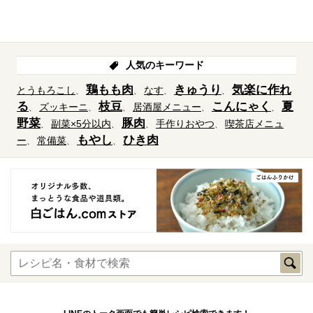
人気のキーワード
鶏もも肉
きゅうり
気楽に作れ
とうもろこし
なす
る
枝豆
こんにゃく
夏
ズッキーニ
居酒屋メニュー
野菜
豚肉
副菜×5分以内
手作りおやつ
喫茶店メニュ
もやし
ひき肉
ー
常備菜