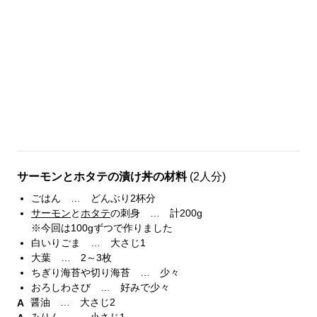
サーモンとホタテの漬け丼の材料
(2人分)
ごはん … どんぶり2杯分
サーモン
と
ホタテ
の刺身 … 計200g
※今回は100gずつで作りました
白いりごま … 大さじ1
大葉 … 2～3枚
ちぎり海苔や切り海苔 … 少々
おろしわさび … 好みで少々
醤油 … 大さじ2