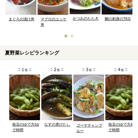
かつおのたたき
鯛の刺身のTKG
まぐろの漬け丼
マグロのユッケ
丼
夏野菜レシピランキング
枝豆のゆで方/ゆ
なすの煮びたし
枝豆のゆで方/ゆ
ゴーヤチャンプ
で時間
で時間
ルー