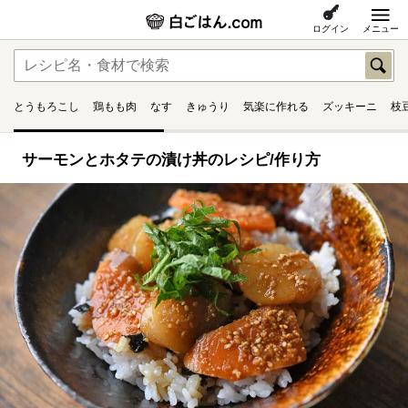
ログイン
メニュー
とうもろこし
鶏もも肉
なす
きゅうり
気楽に作れる
ズッキーニ
枝
サーモンとホタテの漬け丼のレシピ/作り方