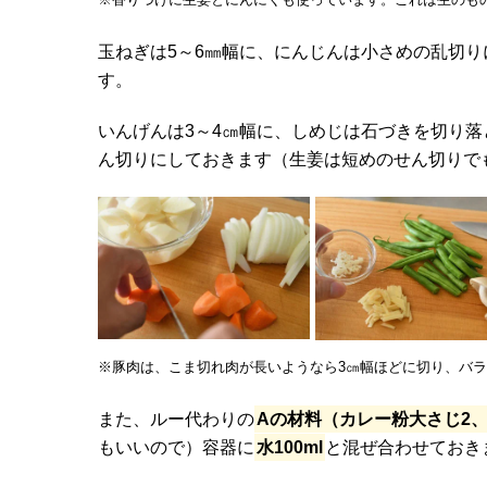
玉ねぎは5～6㎜幅に、にんじんは小さめの乱切
す。
いんげんは3～4㎝幅に、しめじは石づきを切り
ん切りにしておきます（生姜は短めのせん切りでも
※豚肉は、こま切れ肉が長いようなら3㎝幅ほどに切り、バラ
また、ルー代わりの
Aの材料（カレー粉大さじ2
もいいので）容器に
水100ml
と混ぜ合わせておき