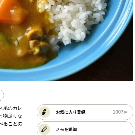
ス系のカレ
1007
お気に入り登録
件
と物足りな
べることの
メモを追加