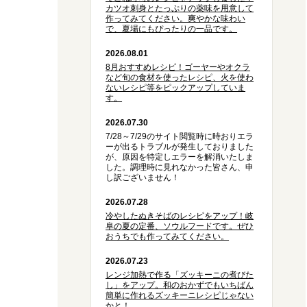
カツオ刺身とたっぷりの薬味を用意して
作ってみてください。爽やかな味わい
で、夏場にもぴったりの一品です。
2026.08.01
8月おすすめレシピ！ゴーヤーやオクラ
など旬の食材を使ったレシピ、火を使わ
ないレシピ等をピックアップしていま
す。
2026.07.30
7/28～7/29のサイト閲覧時に時おりエラ
ーが出るトラブルが発生しておりました
が、原因を特定しエラーを解消いたしま
した。調理時に見れなかった皆さん、申
し訳ございません！
2026.07.28
冷やしたぬきそばのレシピをアップ！岐
阜の夏の定番、ソウルフードです。ぜひ
おうちでも作ってみてください。
2026.07.23
レンジ加熱で作る「ズッキーニの煮びた
し」をアップ。和のおかずでもいちばん
簡単に作れるズッキーニレシピじゃない
かと！