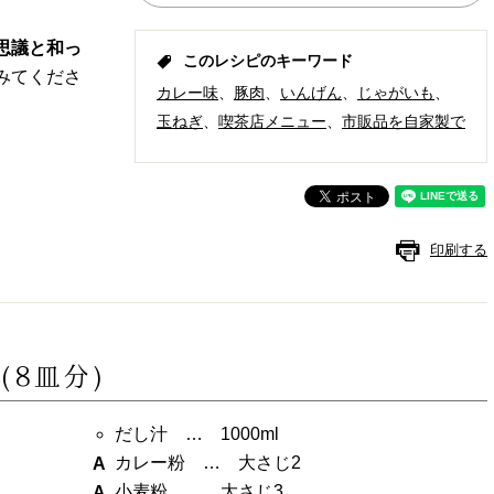
思議と和っ
このレシピのキーワード
みてくださ
カレー味
豚肉
いんげん
じゃがいも
玉ねぎ
喫茶店メニュー
市販品を自家製で
印刷する
料
(8皿分)
だし汁 … 1000ml
カレー粉 … 大さじ2
小麦粉 … 大さじ3