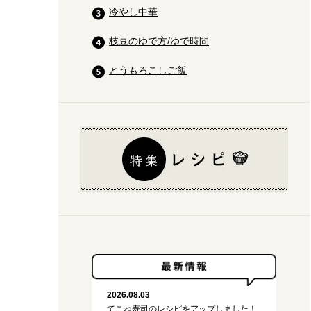
冷やし中華
枝豆のゆで方/ゆで時間
とうもろこしご飯
2026.08.03
てこね寿司のレシピをアップしました！