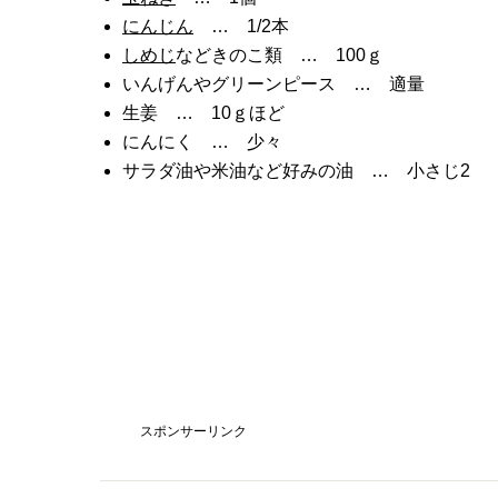
にんじん
… 1/2本
しめじ
などきのこ類 … 100ｇ
いんげんやグリーンピース … 適量
生姜 … 10ｇほど
にんにく … 少々
サラダ油や米油など好みの油 … 小さじ2
スポンサーリンク