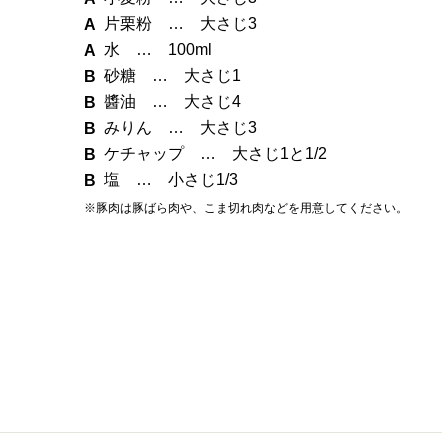
片栗粉 … 大さじ3
水 … 100ml
砂糖 … 大さじ1
醬油 … 大さじ4
みりん … 大さじ3
ケチャップ … 大さじ1と1/2
塩 … 小さじ1/3
※豚肉は豚ばら肉や、こま切れ肉などを用意してください。