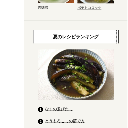
肉味噌
ポテトコロッケ
夏のレシピランキング
なすの煮びたし
とうもろこしの茹で方