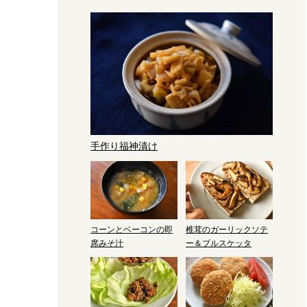
手作り福神漬け
コーンとベーコンの即
椎茸のガーリックソテ
席みそ汁
ー＆ブルスケッタ